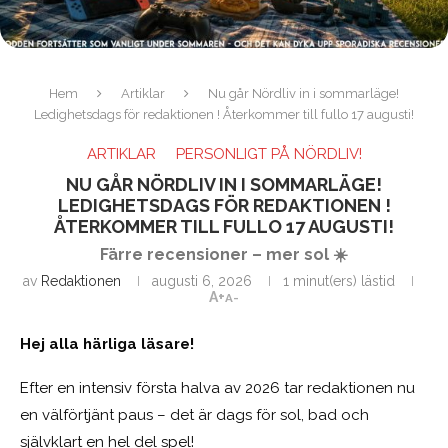
Hem
Artiklar
Nu går Nördliv in i sommarläge!
Ledighetsdags för redaktionen ! Återkommer till fullo 17 augusti!
ARTIKLAR
PERSONLIGT PÅ NÖRDLIV!
NU GÅR NÖRDLIV IN I SOMMARLÄGE!
LEDIGHETSDAGS FÖR REDAKTIONEN !
ÅTERKOMMER TILL FULLO 17 AUGUSTI!
Färre recensioner – mer sol ☀️
av
Redaktionen
augusti 6, 2026
1 minut(ers) lästid
A+
A-
Hej alla härliga läsare!
Efter en intensiv första halva av 2026 tar redaktionen nu
en välförtjänt paus – det är dags för sol, bad och
självklart en hel del spel!