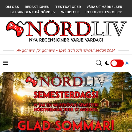
OM OSS
REDAKTIONEN
TESTDATORER
VÅRA UTMÄRKELSER
BLI SKRIBENT PÅ NÖRDLIV
WEBBUTIK
INTEGRITETSPOLICY
Av gamers, för gamers – spel, tech och nörderi sedan 2014.