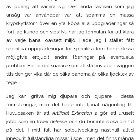
av poäng att variera sig. Den enda taktiken som jag
ansåg var användbar var att spamma en massa
krypskyttstorn över en yta, köpa alla uppgraderingar så
fort jag kunde och vips! Nu har jag formulan för att klara
av varje bana, oavsett miljö. Hade jag i stället fått
specifika uppgraderingar för specifika torn hade dessa
möjligtvis erbjudit andra lösningar på eventuella
problem. Här är det snarare som att slå huvudet i väggen
tills den ger vika där de olika banorna är olika tjocklek av
tegel.
Jag kan gräva mig djupare och djupare i dessa
formuleringar, men det hade inte tjänat någonting till.
Huvudsaken är att
Artificial Extinction 2
gör ett uruselt
jobb som en
tower defense
och du bör inte slösa din tid
på det. I mitt fall har soloutveckling nästintill alltid
inneburit fullständiga missar i spel, men det finns många