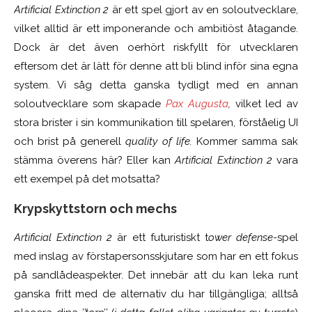
Artificial Extinction 2
är ett spel gjort av en soloutvecklare,
vilket alltid är ett imponerande och ambitiöst åtagande.
Dock är det även oerhört riskfyllt för utvecklaren
eftersom det är lätt för denne att bli blind inför sina egna
system. Vi såg detta ganska tydligt med en annan
soloutvecklare som skapade
Pax Augusta
,
vilket led av
stora brister i sin kommunikation till spelaren, förståelig UI
och brist på generell
quality of life.
Kommer samma sak
stämma överens här? Eller kan
Artificial Extinction 2
vara
ett exempel på det motsatta?
Krypskyttstorn och mechs
Artificial Extinction 2
är ett futuristiskt t
ower defense-
spel
med inslag av förstapersonsskjutare som har en ett fokus
på sandlådeaspekter. Det innebär att du kan leka runt
ganska fritt med de alternativ du har tillgängliga; alltså