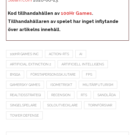
Kod tillhandahållen av
100Hr Games
.
Tillhandahållaren av spelet har inget inflytande
över artikelns innehåll.
100HR GAMES INC
ACTION-RTS
AI
ARTIFICIAL EXTINCTION 2
ARTIFICIELL INTELLIGENS
BYGGA
FÖRSTAPERSONSSKJUTARE
FPS
GAMERSKY GAMES
ISOMETRISKT
MILITÄRFUTURISM
REALTIDSSTRATEGI
RECENSION
RTS
SANDLÅDA
SINGELSPELARE
SOLOUTVECKLARE
TORNFÖRSVAR
TOWER DEFENSE