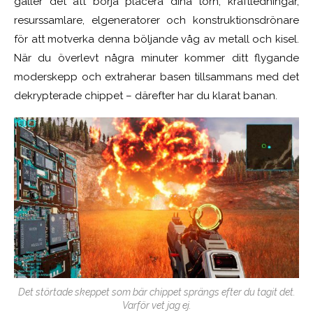
gäller det att börja placera dina torn, kraftledningar,
resurssamlare, elgeneratorer och konstruktionsdrönare
för att motverka denna böljande våg av metall och kisel.
När du överlevt några minuter kommer ditt flygande
moderskepp och extraherar basen tillsammans med det
dekrypterade chippet – därefter har du klarat banan.
Det störtade skeppet som bär chippet sprängs efter du tagit det.
Varför vet jag ej.