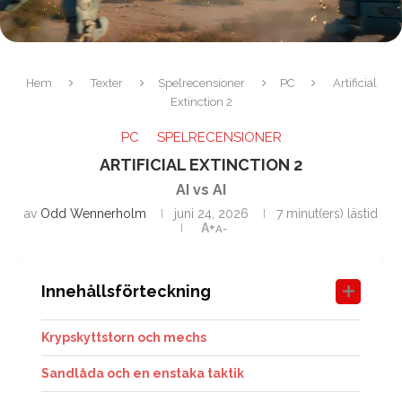
Hem
Texter
Spelrecensioner
PC
Artificial
Extinction 2
PC
SPELRECENSIONER
ARTIFICIAL EXTINCTION 2
AI vs AI
av
Odd Wennerholm
juni 24, 2026
7 minut(ers) lästid
A+
A-
Innehållsförteckning
Krypskyttstorn och mechs
Sandlåda och en enstaka taktik