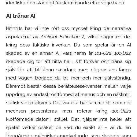
identiska och ständigt återkommande efter varje bana.
AI tränar AI
Hitintills har vi inte rört oss mycket kring de narrativa
aspekterna av
Artificial Extinction 2,
vilket säger en del
kring dess faktiska inverkan. Du som spelar är en AI
skapad av en annan AI, vars namn är
101-U22
.
101-U22
skapade dig för att hitta hål i sitt försvar och träna sig
själv för att bli ännu smartare, men någonstans längs
med vägen började du bli mer och mer självständig.
Däremot består dessa berättelsesekvenser mellan varje
uppdrag av endast röstförmedlat manus och en nästintill
statisk videosekvens. Det visuella har samma stil som när
mechsen presenteras, men roterar kring
101-U22
s
klotformade dator i stället. Det hjälper inte heller att
spelet verkar osäker på vad du exakt är – är du en
föregående människas medvetande som skapats som