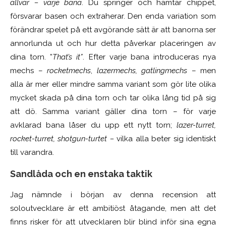
allvar – varje bana
. Du springer och hämtar chippet,
försvarar basen och extraherar. Den enda variation som
förändrar spelet på ett avgörande sätt är att banorna ser
annorlunda ut och hur detta påverkar placeringen av
dina torn. ”
That’s it”
. Efter varje bana introduceras nya
mechs –
rocketmechs
,
lazermechs, gatlingmechs
– men
alla är mer eller mindre samma variant som gör lite olika
mycket skada på dina torn och tar olika lång tid på sig
att dö. Samma variant gäller dina torn – för varje
avklarad bana låser du upp ett nytt torn;
lazer-turret,
rocket-turret, shotgun-turtet –
vilka alla beter sig identiskt
till varandra.
Sandlåda och en enstaka taktik
Jag nämnde i början av denna recension att
soloutvecklare är ett ambitiöst åtagande, men att det
finns risker för att utvecklaren blir blind inför sina egna