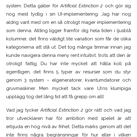
system. Detta gäller för
Artificial Extinction 2
och gör sig
nog mest tydlig i sin UI-implementering. Jag har nog
aldrig varit med om en så otroligt mager implementering
som denna. Allting ligger framför dig hela tiden i ljusblå
kolumner, det finns väldigt lite variation som får de olika
kategorierna att stå ut. Det tog många timmar innan jag
kunde navigera denna meny rent intuitivt, trots att den är
otroligt fattig. Du har inte mycket att hålla koll på
egentligen, det finns 5 typer av resurser som du styr
genom 3 system – elgeneratorer, kvantumdatorer och
gruvmaskiner. Men mycket tack vare UI:ns klumpiga
upplägg tog det lång tid att få grepp om allt.
Vad jag tycker
Artificial Extinction 2
gör rätt och vad jag
tror utvecklaren har för ambition med spelet är att
erbjuda en hög nivå av frihet. Detta märks genom att det
inte finns några begränsningar för hur eller i vilken