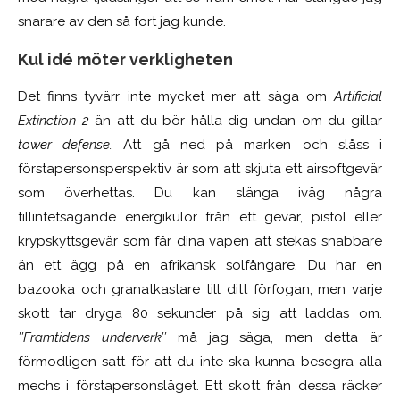
snarare av den så fort jag kunde.
Kul idé möter verkligheten
Det finns tyvärr inte mycket mer att säga om
Artificial
Extinction 2
än att du bör hålla dig undan om du gillar
tower defense.
Att gå ned på marken och slåss i
förstapersonsperspektiv är som att skjuta ett airsoftgevär
som överhettas. Du kan slänga iväg några
tillintetsägande energikulor från ett gevär, pistol eller
krypskyttsgevär som får dina vapen att stekas snabbare
än ett ägg på en afrikansk solfångare. Du har en
bazooka och granatkastare till ditt förfogan, men varje
skott tar dryga 80 sekunder på sig att laddas om.
’’Framtidens underverk’’
må jag säga, men detta är
förmodligen satt för att du inte ska kunna besegra alla
mechs i förstapersonsläget. Ett skott från dessa räcker