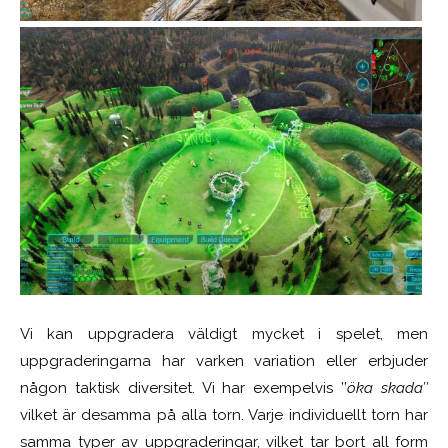
Vi kan uppgradera väldigt mycket i spelet, men
uppgraderingarna har varken variation eller erbjuder
någon taktisk diversitet. Vi har exempelvis ’’
öka skada’’
vilket är desamma på alla torn. Varje individuellt torn har
samma typer av uppgraderingar, vilket tar bort all form