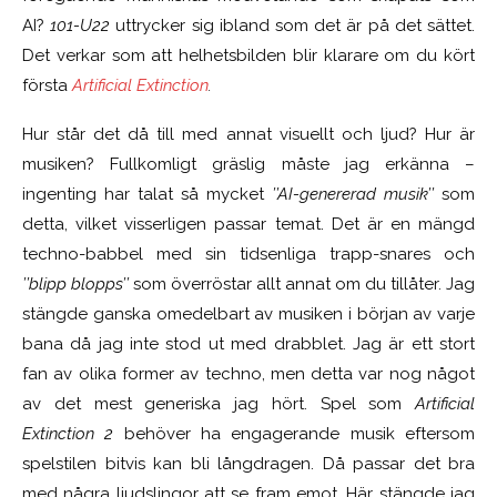
AI?
101-U22
uttrycker sig ibland som det är på det sättet.
Det verkar som att helhetsbilden blir klarare om du kört
första
Artificial Extinction
.
Hur står det då till med annat visuellt och ljud? Hur är
musiken? Fullkomligt gräslig måste jag erkänna –
ingenting har talat så mycket
’’AI-genererad musik’’
som
detta, vilket visserligen passar temat. Det är en mängd
techno-babbel med sin tidsenliga trapp-snares och
’’blipp
blopps’’
som överröstar allt annat om du tillåter. Jag
stängde ganska omedelbart av musiken i början av varje
bana då jag inte stod ut med drabblet. Jag är ett stort
fan av olika former av techno, men detta var nog något
av det mest generiska jag hört. Spel som
Artificial
Extinction 2
behöver ha engagerande musik eftersom
spelstilen bitvis kan bli långdragen. Då passar det bra
med några ljudslingor att se fram emot. Här stängde jag