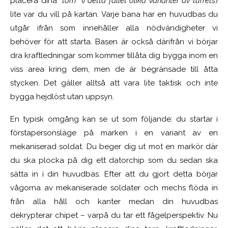
placera dina
’’torn’’
(
i detta fallet olika varianter av turrets
)
lite var du vill på kartan. Varje bana har en huvudbas du
utgår ifrån som innehåller alla nödvändigheter vi
behöver för att starta. Basen är också därifrån vi börjar
dra kraftledningar som kommer tillåta dig bygga inom en
viss area kring dem, men de är begränsade till åtta
stycken. Det gäller alltså att vara lite taktisk och inte
bygga hejdlöst utan uppsyn.
En typisk omgång kan se ut
som
följande: du startar i
förstapersonsläge på marken i en variant av en
mekaniserad soldat. Du beger dig ut mot en markör där
du ska plocka på dig ett datorchip som du sedan ska
sätta in i din huvudbas. Efter att du gjort detta börjar
vågorna av mekaniserade soldater och mechs flöda in
från alla håll och kanter medan din huvudbas
dekrypterar chipet – varpå du tar ett fågelperspektiv. Nu