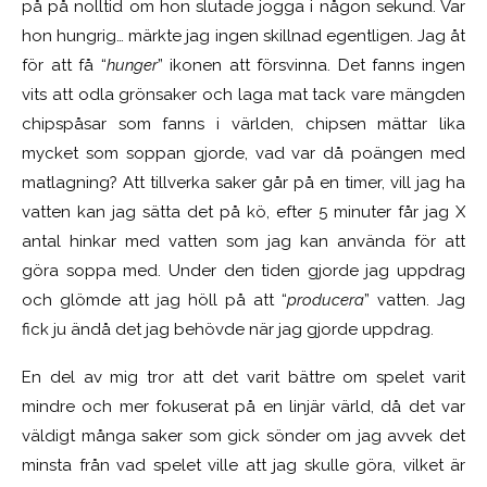
på på nolltid om hon slutade jogga i någon sekund. Var
hon hungrig… märkte jag ingen skillnad egentligen. Jag åt
för att få “
hunger
” ikonen att försvinna. Det fanns ingen
vits att odla grönsaker och laga mat tack vare mängden
chipspåsar som fanns i världen, chipsen mättar lika
mycket som soppan gjorde, vad var då poängen med
matlagning? Att tillverka saker går på en timer, vill jag ha
vatten kan jag sätta det på kö, efter 5 minuter får jag X
antal hinkar med vatten som jag kan använda för att
göra soppa med. Under den tiden gjorde jag uppdrag
och glömde att jag höll på att “
producera
” vatten. Jag
fick ju ändå det jag behövde när jag gjorde uppdrag.
En del av mig tror att det varit bättre om spelet varit
mindre och mer fokuserat på en linjär värld, då det var
väldigt många saker som gick sönder om jag avvek det
minsta från vad spelet ville att jag skulle göra, vilket är