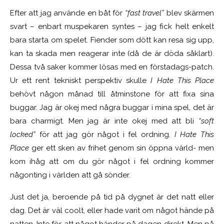
Efter att jag använde en båt för
“fast travel”
blev skärmen
svart – enbart muspekaren syntes – jag fick helt enkelt
bara starta om spelet. Fiender som dött kan resa sig upp,
kan ta skada men reagerar inte (då de är döda såklart).
Dessa två saker kommer lösas med en förstadags-patch.
Ur ett rent tekniskt perspektiv skulle
I Hate This Place
behövt någon månad till åtminstone för att fixa sina
buggar. Jag är okej med några buggar i mina spel, det är
bara charmigt. Men jag är inte okej med att bli
“soft
locked”
för att jag gör något i fel ordning.
I Hate This
Place
ger ett sken av frihet genom sin öppna värld- men
kom ihåg att om du gör något i fel ordning kommer
någonting i världen att gå sönder.
Just det ja, beroende på tid på dygnet är det natt eller
dag. Det är väl coolt, eller hade varit om något hände på
natten. Inte för att något händer på dagen direkt. Men på