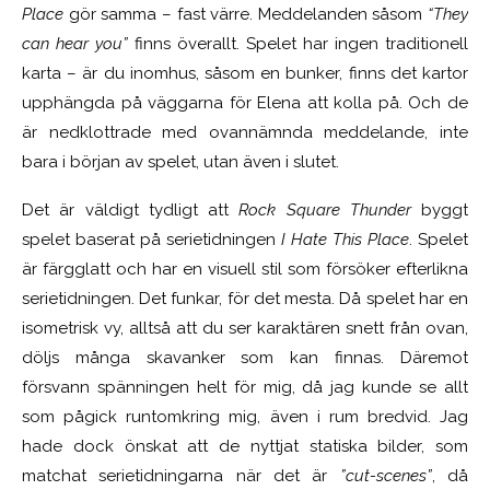
Place
gör samma – fast värre. Meddelanden såsom
“They
can hear you”
finns överallt. Spelet har ingen traditionell
karta – är du inomhus, såsom en bunker, finns det kartor
upphängda på väggarna för Elena att kolla på. Och de
är nedklottrade med ovannämnda meddelande, inte
bara i början av spelet, utan även i slutet.
Det är väldigt tydligt att
Rock Square Thunder
byggt
spelet baserat på serietidningen
I Hate This Place
. Spelet
är färgglatt och har en visuell stil som försöker efterlikna
serietidningen. Det funkar, för det mesta. Då spelet har en
isometrisk vy, alltså att du ser karaktären snett från ovan,
döljs många skavanker som kan finnas. Däremot
försvann spänningen helt för mig, då jag kunde se allt
som pågick runtomkring mig, även i rum bredvid. Jag
hade dock önskat att de nyttjat statiska bilder, som
matchat serietidningarna när det är
”cut-scenes”
, då