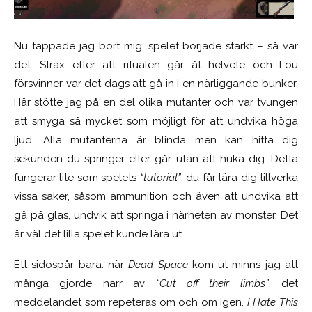
Nu tappade jag bort mig; spelet började starkt – så var
det. Strax efter att ritualen går åt helvete och Lou
försvinner var det dags att gå in i en närliggande bunker.
Här stötte jag på en del olika mutanter och var tvungen
att smyga så mycket som möjligt för att undvika höga
ljud. Alla mutanterna är blinda men kan hitta dig
sekunden du springer eller går utan att huka dig. Detta
fungerar lite som spelets
“tutorial”
, du får lära dig tillverka
vissa saker, såsom ammunition och även att undvika att
gå på glas, undvik att springa i närheten av monster. Det
är väl det lilla spelet kunde lära ut.
Ett sidospår bara: när
Dead Space
kom ut minns jag att
många gjorde narr av
“Cut off their limbs”
, det
meddelandet som repeteras om och om igen.
I Hate This