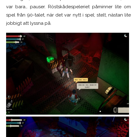
var bara… pauser. Röstskådespeleriet påminner lite om
spel från 90-talet, när det var nytt i spel; stelt, nästan lite
jobbigt att lyssna på.