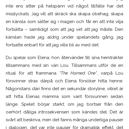
inte ens sitter på helspänn vid något tillfälle har det
misslyckats. Jag vill att skräck ska skapa obehag, skapa
en känsla som sätter sig i magen och får en att inte vilja
fortsätta – samtidigt som att jag vet att jag måste. Den
känslan hade jag aldrig under spelandets gång, jag
fortsatte enbart för att jag ville bli av med det.
Du spelar som Elena, hon återvänder till sina hemtrakter
tillsammans med sin vän Lou. Tillsammans utför de en
ritual för att frammana
“The Horned One”
, varpå Lou
försvinner strax därpå och Elena försöker hitta henne.
Någonstans däri finns det en sekundär storyline, vilket är
att hitta Elenas mamma som varit försvunnen sedan
länge. Spelet börjar starkt; om jag bortser från den
oerhört dåliga introsekvensen som kändes stel. Det är
svårt att beskriva, men det fanns många underliga pauser
i dialogen, det var inte pauser för dramatisk effekt, det