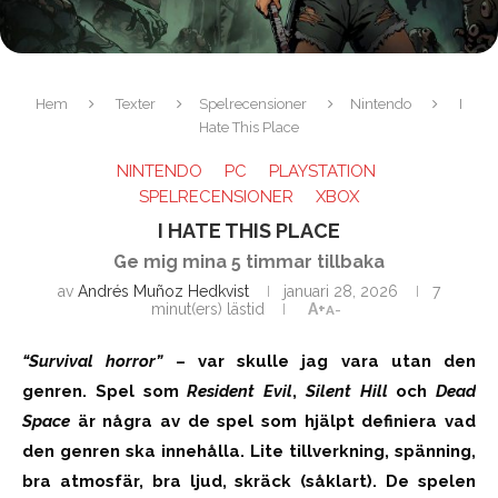
Hem
Texter
Spelrecensioner
Nintendo
I
Hate This Place
NINTENDO
PC
PLAYSTATION
SPELRECENSIONER
XBOX
I HATE THIS PLACE
Ge mig mina 5 timmar tillbaka
av
Andrés Muñoz Hedkvist
januari 28, 2026
7
minut(ers) lästid
A+
A-
“Survival horror”
– var skulle jag vara utan den
genren. Spel som
Resident Evil
,
Silent Hill
och
Dead
Space
är några av de spel som hjälpt definiera vad
den genren ska innehålla. Lite tillverkning, spänning,
bra atmosfär, bra ljud, skräck (såklart). De spelen