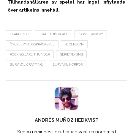
Tillhandahållaren av spelet har inget inflytande
över artikelns innehåll.
FEARDEMIC
I HATE THIS PLACE
ISOMETRISK VY
ÖVERLEVNADSSKRÄCKSPEL
RECENSION
ROCK SQUARE THUNDER
SERIETIDNING
SURVIVAL CRAFTING
SURVIVAL HORROR
ANDRÉS MUÑOZ HEDKVIST
Sedan urminnes tider har jag varit en nörd med