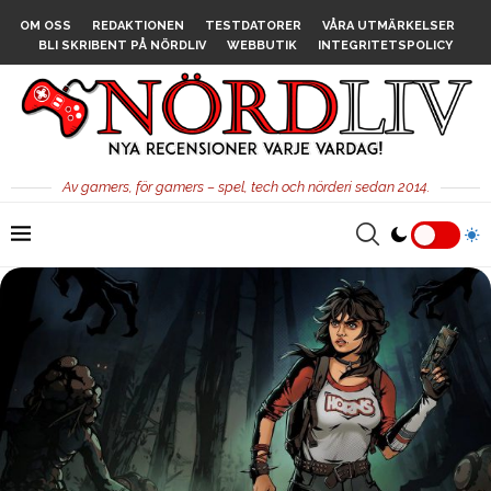
OM OSS
REDAKTIONEN
TESTDATORER
VÅRA UTMÄRKELSER
BLI SKRIBENT PÅ NÖRDLIV
WEBBUTIK
INTEGRITETSPOLICY
Av gamers, för gamers – spel, tech och nörderi sedan 2014.