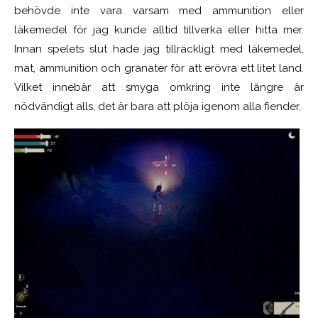
behövde inte vara varsam med ammunition eller
läkemedel för jag kunde alltid tillverka eller hitta mer.
Innan spelets slut hade jag tillräckligt med läkemedel,
mat, ammunition och granater för att erövra ett litet land.
Vilket innebär att smyga omkring inte längre är
nödvändigt alls, det är bara att plöja igenom alla fiender.