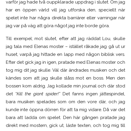
varför jag hade två ouppklarade uppdrag i slutet. Om jag
har en öppen värld vill jag utforska den, speciellt när
spelet inte har några direkta barriärer eller varningar när
jag var på väg att göra något jag inte borde göra.
Till exempel; mot slutet, efter att jag räddat Lou, skulle
jag tala med Elenas moster – istället råkade jag gå ut ur
huset, varpå jag hittade en lapp med någon biblisk vers.
Efter det gick jag in igen, pratade med Elenas moster och
tog mig dit jag skulle. Väl där ändrades musiken och det
kändes som att jag skulle slåss mot en boss. Men den
bossen kom aldrig. Jag kollade min journal och där stod
det
“Kill the giant spider!”
Det fanns ingen jättespindel,
bara musiken spelades som om den vore där, och jag
kunde inte öppna dörren för att ta mig vidare. Då var det
bara att ladda om spelet. Den här gången pratade jag
direkt med mostern, gick ut, läste texten, och tog mig till