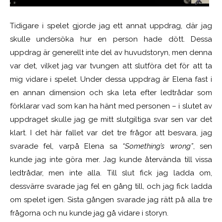
Tidigare i spelet gjorde jag ett annat uppdrag, där jag
skulle undersöka hur en person hade dött. Dessa
uppdrag är generellt inte del av huvudstoryn, men denna
var det, vilket jag var tvungen att slutföra det för att ta
mig vidare i spelet. Under dessa uppdrag är Elena fast i
en annan dimension och ska leta efter ledtrådar som
förklarar vad som kan ha hänt med personen – i slutet av
uppdraget skulle jag ge mitt slutgiltiga svar sen var det
klart. I det här fallet var det tre frågor att besvara, jag
svarade fel, varpå Elena sa
“Something’s wrong”
, sen
kunde jag inte göra mer. Jag kunde återvända till vissa
ledtrådar, men inte alla. Till slut fick jag ladda om,
dessvärre svarade jag fel en gång till, och jag fick ladda
om spelet igen. Sista gången svarade jag rätt på alla tre
frågorna och nu kunde jag gå vidare i storyn.