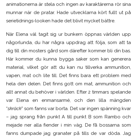
animationerna är stela och ingen av karaktärerna rör sina
munnar när de pratar. Hade utvecklarna kört fullt ut på
serietidnings-looken hade det blivit mycket bättre.
När Elena väl tagit sig ur bunkern öppnas världen upp
någorlunda, du har några uppdrag att följa, som att ta
dig till din mosters gård som därefter kommer bli din bas.
Här kommer du kunna bygga saker som kan generera
material, vilket gör att du kan nu tillverka ammunition,
vapen, mat och lite till. Det finns bara ett problem med
hela den delen. Det finns gott om mat, ammunition och
allt annat du behöver i världen. Efter 2 timmars spelande
var Elena en enmansarmé, och den lilla mängden
“
skräck
” som fanns var borta. Det var ingen spänning kvar
– jag sprang från punkt A till punkt B som Rambo och
mejade ner alla fiender i min väg. De få bossarna som
fanns dumpade jag granater på tills de var döda. Jag