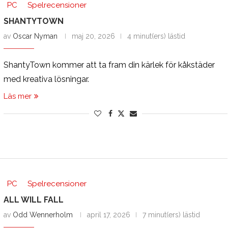
PC
Spelrecensioner
SHANTYTOWN
av
Oscar Nyman
maj 20, 2026
4 minut(ers) lästid
ShantyTown kommer att ta fram din kärlek för kåkstäder
med kreativa lösningar.
Läs mer
PC
Spelrecensioner
ALL WILL FALL
av
Odd Wennerholm
april 17, 2026
7 minut(ers) lästid