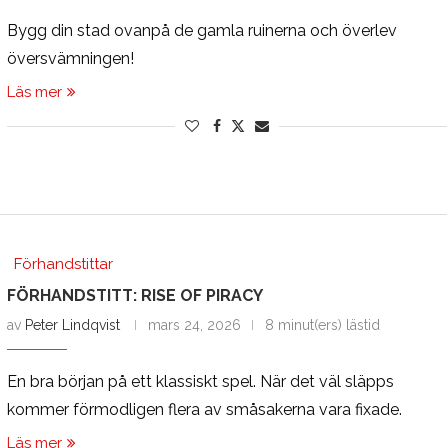
Bygg din stad ovanpå de gamla ruinerna och överlev
översvämningen!
Läs mer
Förhandstittar
FÖRHANDSTITT: RISE OF PIRACY
av
Peter Lindqvist
mars 24, 2026
8 minut(ers) lästid
En bra början på ett klassiskt spel. När det väl släpps
kommer förmodligen flera av småsakerna vara fixade.
Läs mer