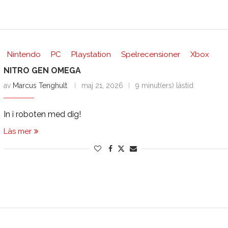
Nintendo
PC
Playstation
Spelrecensioner
Xbox
NITRO GEN OMEGA
av
Marcus Tenghult
maj 21, 2026
9 minut(ers) lästid
In i roboten med dig!
Läs mer