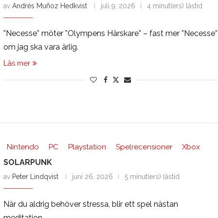
av
Andrés Muñoz Hedkvist
juli 9, 2026
4 minut(ers) lästid
”Necesse” möter ”Olympens Härskare” – fast mer ”Necesse”
om jag ska vara ärlig.
Läs mer
Nintendo
PC
Playstation
Spelrecensioner
Xbox
SOLARPUNK
av
Peter Lindqvist
juni 26, 2026
5 minut(ers) lästid
När du aldrig behöver stressa, blir ett spel nästan
meditation.