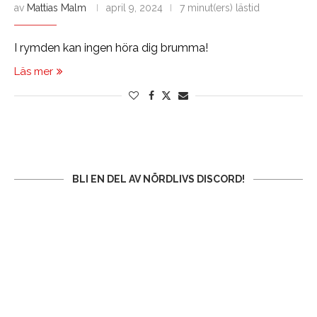
av
Mattias Malm
april 9, 2024
7 minut(ers) lästid
I rymden kan ingen höra dig brumma!
Läs mer
BLI EN DEL AV NÖRDLIVS DISCORD!