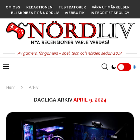
OM OSS
REDAKTIONEN
TESTDATORER
VÅRA UTMÄRKELSER
BLI SKRIBENT PÅ NÖRDLIV
WEBBUTIK
INTEGRITETSPOLICY
Av gamers, för gamers – spel, tech och nörderi sedan 2014.
Hem
Arkiv
DAGLIGA ARKIV
APRIL 9, 2024