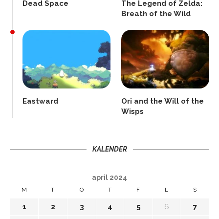
Dead Space
The Legend of Zelda:
Breath of the Wild
Eastward
Ori and the Will of the
Wisps
KALENDER
april 2024
M
T
O
T
F
L
S
1
2
3
4
5
6
7