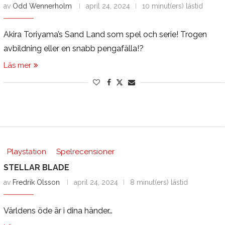
av
Odd Wennerholm
april 24, 2024
10 minut(ers) lästid
Akira Toriyama’s Sand Land som spel och serie! Trogen
avbildning eller en snabb pengafälla!?
Läs mer
Playstation
Spelrecensioner
STELLAR BLADE
av
Fredrik Olsson
april 24, 2024
8 minut(ers) lästid
Världens öde är i dina händer…