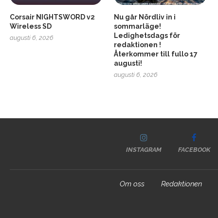
Corsair NIGHTSWORD v2
Nu går Nördliv in i
Wireless SD
sommarläge!
Ledighetsdags för
augusti 6, 2026
redaktionen !
Återkommer till fullo 17
augusti!
augusti 6, 2026
INSTAGRAM
FACEBOOK
Om oss
Redaktionen