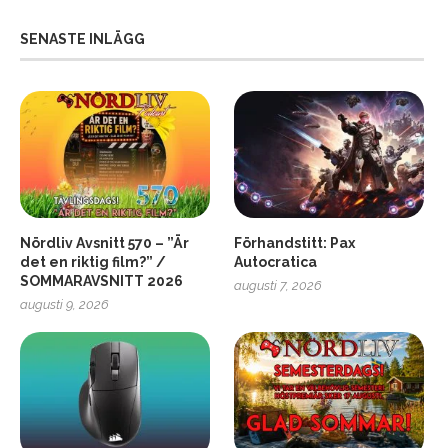
SENASTE INLÄGG
Nördliv Avsnitt 570 – ”Är
Förhandstitt: Pax
det en riktig film?” /
Autocratica
SOMMARAVSNITT 2026
augusti 7, 2026
2
Soundcore Liberty 5 Pro
augusti 9, 2026