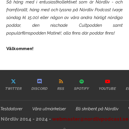
Så häng med i entusiastkollektivet som är
Nördliv
- och
framförallt, häng med och lyssna på Nördliv Podcast (varje
söndag kl 15.00) eller någon av våra andra härligt nördiga
poddar, den nischade Cultpodden samt
populärfilmspodden Matiné!; alla finns där poddar finns!
Välkommen!
TWITTER
DISCORD
RSS
SPOTIFY
YOUTUBE
E
Testdatorer
Våra utmärkelser
Bli skribent på Nördliv
Nördliv 2014 - 2024 -
webmaster@nordlivpodcast.se