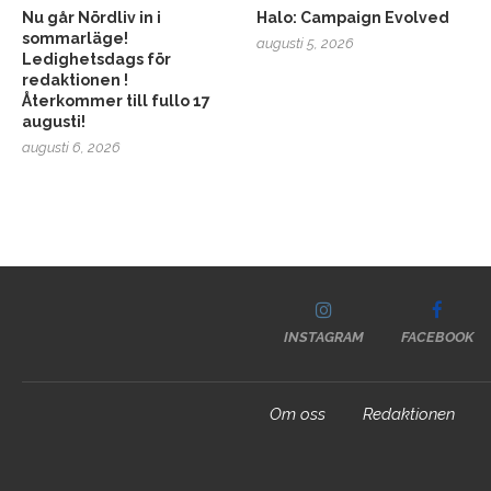
Nu går Nördliv in i
Halo: Campaign Evolved
sommarläge!
augusti 5, 2026
Ledighetsdags för
redaktionen !
Återkommer till fullo 17
augusti!
augusti 6, 2026
INSTAGRAM
FACEBOOK
Om oss
Redaktionen