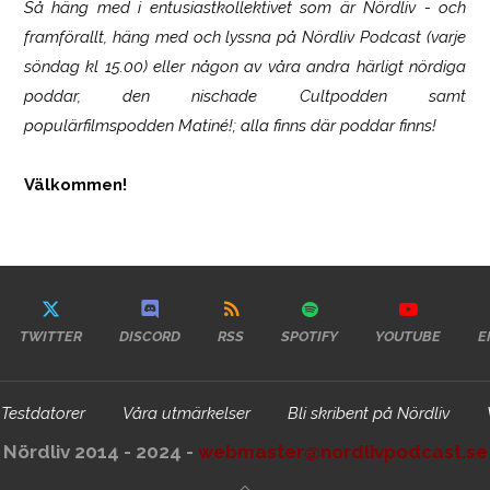
Så häng med i entusiastkollektivet som är
Nördliv
- och
framförallt, häng med och lyssna på Nördliv Podcast (varje
söndag kl 15.00) eller någon av våra andra härligt nördiga
poddar, den nischade Cultpodden samt
populärfilmspodden Matiné!; alla finns där poddar finns!
Välkommen!
TWITTER
DISCORD
RSS
SPOTIFY
YOUTUBE
E
Testdatorer
Våra utmärkelser
Bli skribent på Nördliv
Nördliv 2014 - 2024 -
webmaster@nordlivpodcast.se