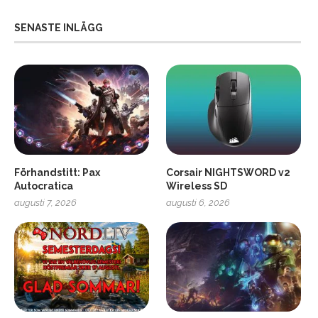
SENASTE INLÄGG
Förhandstitt: Pax
Corsair NIGHTSWORD v2
Autocratica
Wireless SD
augusti 7, 2026
augusti 6, 2026
2
Soundcore Liberty 5 Pro