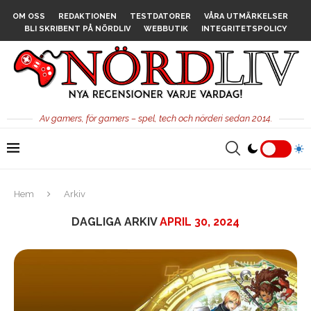
OM OSS
REDAKTIONEN
TESTDATORER
VÅRA UTMÄRKELSER
BLI SKRIBENT PÅ NÖRDLIV
WEBBUTIK
INTEGRITETSPOLICY
Av gamers, för gamers – spel, tech och nörderi sedan 2014.
Hem
Arkiv
DAGLIGA ARKIV
APRIL 30, 2024