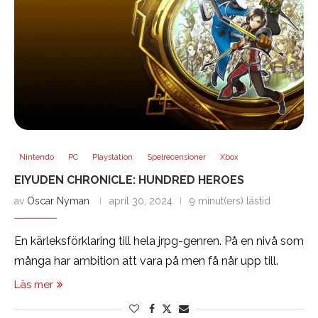
Nintendo
PC
Playstation
Spelrecensioner
Xbox
EIYUDEN CHRONICLE: HUNDRED HEROES
av
Oscar Nyman
april 30, 2024
9 minut(ers) lästid
En kärleksförklaring till hela jrpg-genren. På en nivå som
många har ambition att vara på men få når upp till.
Läs mer