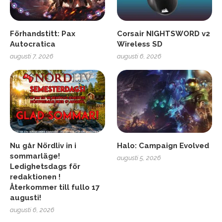
Förhandstitt: Pax
Corsair NIGHTSWORD v2
Autocratica
Wireless SD
augusti 7, 2026
augusti 6, 2026
Nu går Nördliv in i
Halo: Campaign Evolved
sommarläge!
augusti 5, 2026
Ledighetsdags för
redaktionen !
Återkommer till fullo 17
augusti!
augusti 6, 2026