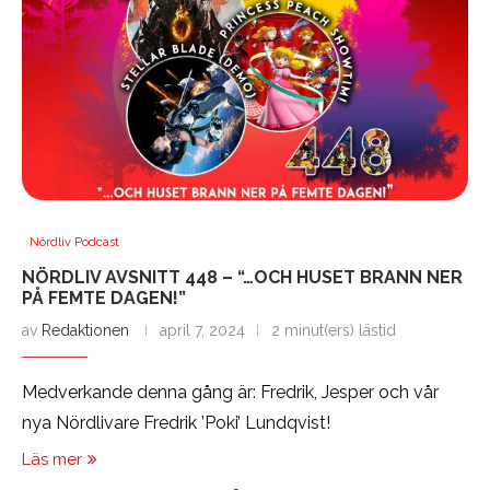
Nördliv Podcast
NÖRDLIV AVSNITT 448 – “…OCH HUSET BRANN NER
PÅ FEMTE DAGEN!”
av
Redaktionen
april 7, 2024
2 minut(ers) lästid
Medverkande denna gång är: Fredrik, Jesper och vår
nya Nördlivare Fredrik ’Poki’ Lundqvist!
Läs mer