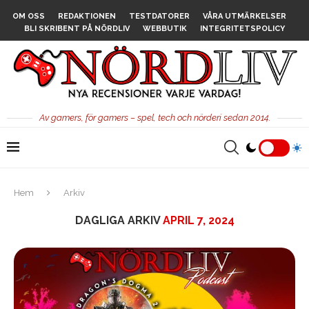
OM OSS
REDAKTIONEN
TESTDATORER
VÅRA UTMÄRKELSER
BLI SKRIBENT PÅ NÖRDLIV
WEBBUTIK
INTEGRITETSPOLICY
Av gamers, för gamers – spel, tech och nörderi sedan 2014.
Hem
Arkiv
DAGLIGA ARKIV
APRIL 7, 2024