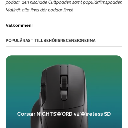
poddar, den nischade Cultpodden samt populärfilmspodden
Matiné!; alla finns där poddar finns!
Välkommen!
POPULÄRAST TILLBEHÖRSRECENSIONERNA
Corsair NIGHTSWORD v2 Wireless SD