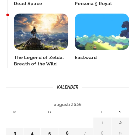
Dead Space
Persona 5 Royal
The Legend of Zelda:
Eastward
Breath of the Wild
KALENDER
augusti 2026
M
T
O
T
F
L
S
1
2
3
4
5
6
7
8
9