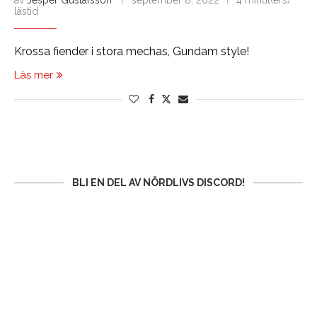
av
Jesper Gustafsson
september 8, 2022
4 minut(ers)
lästid
Krossa fiender i stora mechas, Gundam style!
Läs mer
BLI EN DEL AV NÖRDLIVS DISCORD!