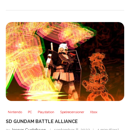
Nintendo
PC
Playstation
Spelrecensioner
Xbox
SD GUNDAM BATTLE ALLIANCE