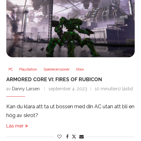
PC
Playstation
Spelrecensioner
Xbox
ARMORED CORE VI: FIRES OF RUBICON
av
Danny Larsen
september 4, 2023
10 minut(ers) lästid
Kan du klara att ta ut bossen med din AC utan att bli en
hög av skrot?
Läs mer