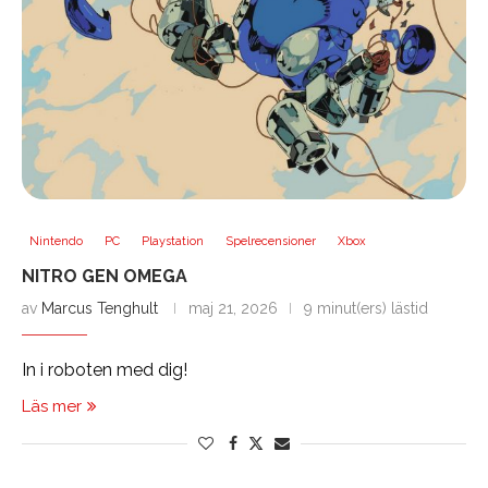
Nintendo
PC
Playstation
Spelrecensioner
Xbox
NITRO GEN OMEGA
av
Marcus Tenghult
maj 21, 2026
9 minut(ers) lästid
In i roboten med dig!
Läs mer