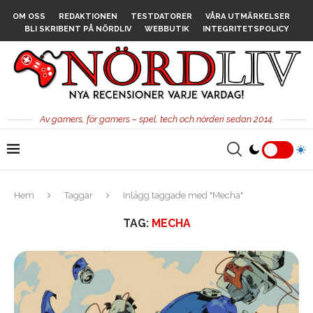
OM OSS
REDAKTIONEN
TESTDATORER
VÅRA UTMÄRKELSER
BLI SKRIBENT PÅ NÖRDLIV
WEBBUTIK
INTEGRITETSPOLICY
Av gamers, för gamers – spel, tech och nörderi sedan 2014.
Hem
Taggar
Inlägg taggade med "Mecha"
TAG:
MECHA