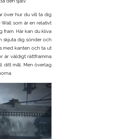
ta den själv.
 över hur du vill ta dig
e Wall som är en relativt
dig fram. Här kan du kliva
 skjuta dig sönder och
gs med kanten och ta ut
r är väldigt rättframma
ll ditt mål. Men överlag
norna.