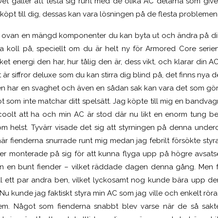
et gäller att testa sig runt med de olika AC delarna som gives
köpt till dig, dessas kan vara lösningen på de flesta problemen 
v ovan en mängd komponenter du kan byta ut och ändra på din
la koll på, speciellt om du är helt ny för Armored Core serie
ket energi den har, hur tålig den är, dess vikt, och klarar din A
r siffror deluxe som du kan stirra dig blind på, det finns nya d
den har en svaghet och även en sådan sak kan vara det som gör 
ot som inte matchar ditt spelsätt. Jag köpte till mig en bandva
i coolt att ha och min AC är stod där nu likt en enorm tung b
 helst. Tyvärr visade det sig att styrningen på denna underd
när fienderna snurrade runt mig medan jag febrilt försökte styr
er monterade på sig för att kunna flyga upp på högre avsatse
från en bunt fiender – vilket räddade dagen denna gång. Men 
 till ett par andra ben, vilket lyckosamt nog kunde bära upp
u kunde jag faktiskt styra min AC som jag ville och enkelt rör
m. Något som fienderna snabbt blev varse när de så saktel