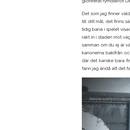
glorifierat rymdskrot! D
Det som jag finner väld
till ditt mål, det finns
tidig bana i spelet visad
rakt in i staden mot 
samman om du ej är väl
kanonerna bakifrån och
där det kanske bara fin
fann jag ändå att det f