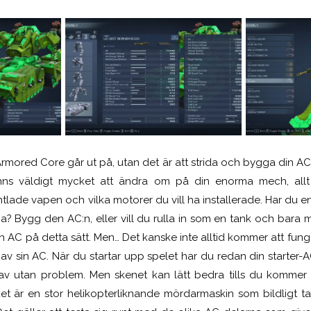
rmored Core går ut på, utan det är att strida och bygga din AC t
inns väldigt mycket att ändra om på din enorma mech, allt
tlade vapen och vilka motorer du vill ha installerade. Har du en 
a? Bygg den AC:n, eller vill du rulla in som en tank och bara m
 AC på detta sätt. Men… Det kanske inte alltid kommer att fung
on av sin AC. När du startar upp spelet har du redan din start
av utan problem. Men skenet kan lätt bedra tills du kommer ti
lket är en stor helikopterliknande mördarmaskin som bildligt t