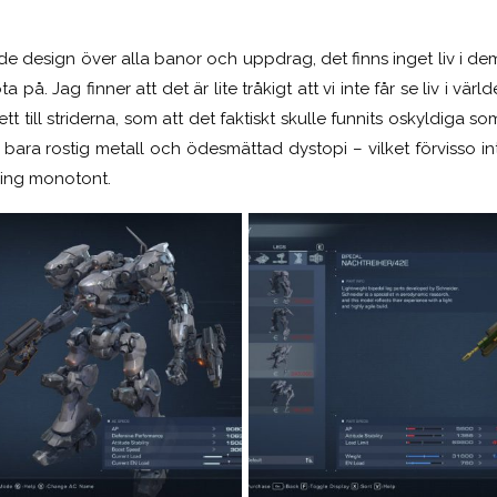
de design över alla banor och uppdrag, det finns inget liv i de
. Jag finner att det är lite tråkigt att vi inte får se liv i värld
tt till striderna, som att det faktiskt skulle funnits oskyldiga 
 bara rostig metall och ödesmättad dystopi – vilket förvisso inte
ning monotont.