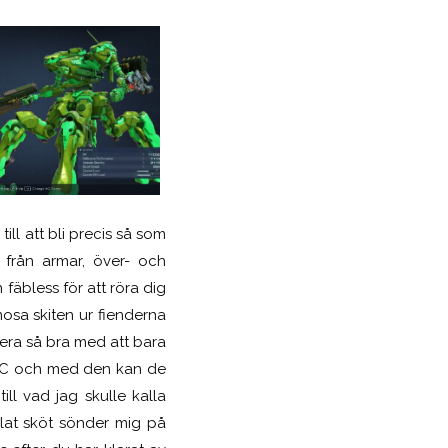
ill att bli precis så som
 från armar, över- och
fäbless för att röra dig
osa skiten ur fienderna
era så bra med att bara
er-AC och med den kan de
ll vad jag skulle kalla
alat sköt sönder mig på