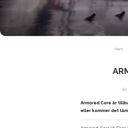
Hem
ARM
av
Armored Core är tillb
eller kommer det läm