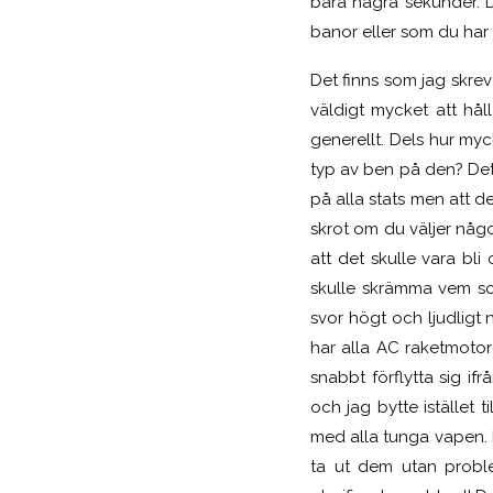
bara några sekunder. D
banor eller som du har 
Det finns som jag skre
väldigt mycket att hål
generellt. Dels hur myc
typ av ben på den? Det ä
på alla stats men att 
skrot om du väljer någ
att det skulle vara bl
skulle skrämma vem som
svor högt och ljudligt 
har alla AC raketmotor
snabbt förflytta sig i
och jag bytte istället
med alla tunga vapen. N
ta ut dem utan proble