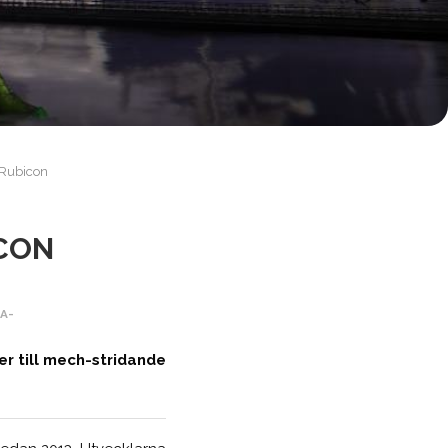
 Rubicon
ICON
A-
er till mech-stridande