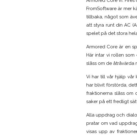
Armored Core VI: Fires 
FromSoftware är mer kän
tillbaka, något som äv
att styra runt din AC (
spelet på det stora hel
Armored Core är en spe
Här intar vi rollen so
slåss om de åtråvärda 
Vi har till vår hjälp v
har blivit förstörda, de
fraktionerna slåss om 
saker på ett fredligt s
Alla uppdrag och dial
pratar om vad uppdraget
visas upp av fraktion