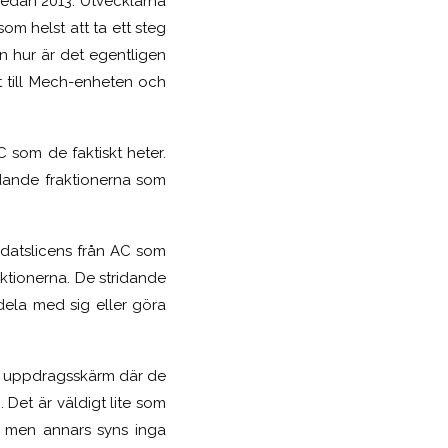
 sedan 2013. Utvecklarna
om helst att ta ett steg
n hur är det egentligen
tt till Mech-enheten och
 som de faktiskt heter.
idande fraktionerna som
oldatslicens från AC som
raktionerna. De stridande
dela med sig eller göra
n uppdragsskärm där de
 Det är väldigt lite som
, men annars syns inga