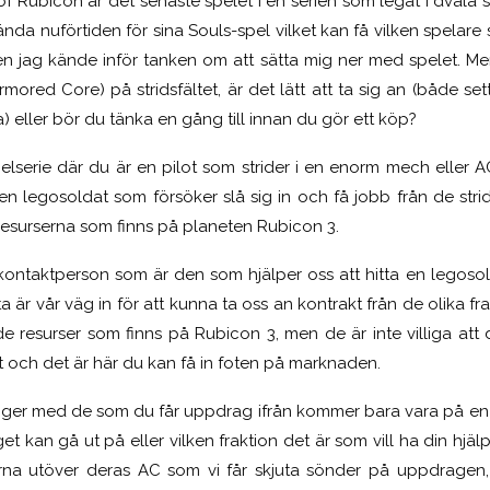
of Rubicon är det senaste spelet i en serien som legat i dvala
da nuförtiden för sina Souls-spel vilket kan få vilken spelare s
en jag kände inför tanken om att sätta mig ner med spelet. Me
Armored Core) på stridsfältet, är det lätt att ta sig an (både se
a) eller bör du tänka en gång till innan du gör ett köp?
lserie där du är en pilot som strider i en enorm mech eller AC
m en legosoldat som försöker slå sig in och få jobb från de str
resurserna som finns på planeten Rubicon 3.
år kontaktperson som är den som hjälper oss att hitta en legos
tta är vår väg in för att kunna ta oss an kontrakt från de olika f
de resurser som finns på Rubicon 3, men de är inte villiga att 
ätt och det är här du kan få in foten på marknaden.
oger med de som du får uppdrag ifrån kommer bara vara på e
 kan gå ut på eller vilken fraktion det är som vill ha din hjälp.
erna utöver deras AC som vi får skjuta sönder på uppdragen