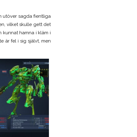
m utöver sagda fientliga
en, vilket skulle gett det
som kunnat hamna i kläm i
 är fel i sig självt, men