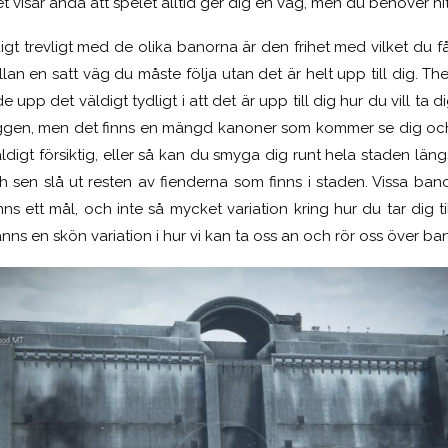
et visar ändå att spelet alltid ger dig en väg, men du behöver hit
igt trevligt med de olika banorna är den frihet med vilket du får
 sällan en satt väg du måste följa utan det är helt upp till dig. Th
e upp det väldigt tydligt i att det är upp till dig hur du vill ta 
väggen, men det finns en mängd kanoner som kommer se dig och
digt försiktig, eller så kan du smyga dig runt hela staden län
 sen slå ut resten av fienderna som finns i staden. Vissa bano
ns ett mål, och inte så mycket variation kring hur du tar dig ti
anns en skön variation i hur vi kan ta oss an och rör oss över ba