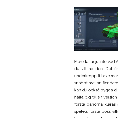
Men det är ju inte vad A
du vill ha den. Det f
underkropp till axelman
snabbt mellan fiendern
kan du också bygga din
hålla dig till en versi
första banorna klaras 
spelets första boss vi