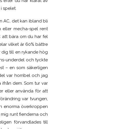
 efter du har klarat av
i spelet.
 AC, det kan ibland bli
n eller mecha-spel rent
C att bära om du har fel
elar vilket är 60% bättre
dig till en rykande hög
gns-underdel och tyckte
est – en som säkerligen
el var horribel och jag
a ifrån dem. Som tur var
r eller använda för att
förändring var tvungen,
 den enorma överkroppen
a mig runt fienderna och
igen förvandlades till