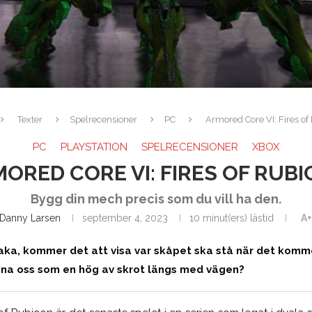
Texter
Spelrecensioner
PC
Armored Core VI: Fires of
PC
PLAYSTATION
SPELRECENSIONER
XBOX
ORED CORE VI: FIRES OF RUB
Bygg din mech precis som du vill ha den.
Danny Larsen
september 4, 2023
10 minut(ers) lästid
A+
aka, kommer det att visa var skåpet ska stå när det komm
na oss som en hög av skrot längs med vägen?