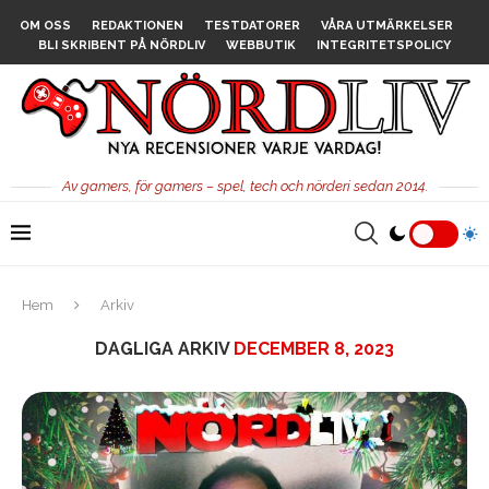
OM OSS
REDAKTIONEN
TESTDATORER
VÅRA UTMÄRKELSER
BLI SKRIBENT PÅ NÖRDLIV
WEBBUTIK
INTEGRITETSPOLICY
Av gamers, för gamers – spel, tech och nörderi sedan 2014.
Hem
Arkiv
DAGLIGA ARKIV
DECEMBER 8, 2023