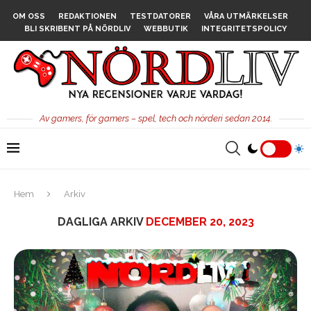
OM OSS
REDAKTIONEN
TESTDATORER
VÅRA UTMÄRKELSER
BLI SKRIBENT PÅ NÖRDLIV
WEBBUTIK
INTEGRITETSPOLICY
Av gamers, för gamers – spel, tech och nörderi sedan 2014.
Hem
Arkiv
DAGLIGA ARKIV
DECEMBER 20, 2023