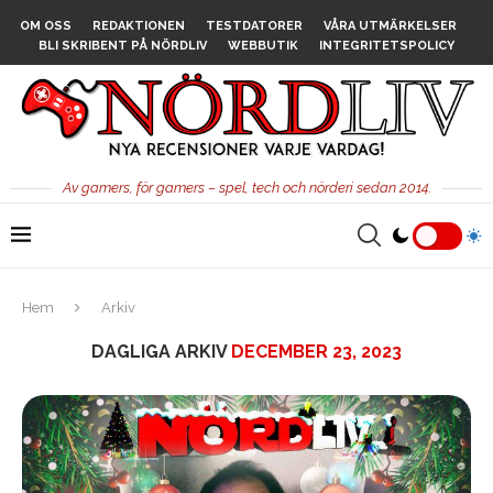
OM OSS
REDAKTIONEN
TESTDATORER
VÅRA UTMÄRKELSER
BLI SKRIBENT PÅ NÖRDLIV
WEBBUTIK
INTEGRITETSPOLICY
Av gamers, för gamers – spel, tech och nörderi sedan 2014.
Hem
Arkiv
DAGLIGA ARKIV
DECEMBER 23, 2023