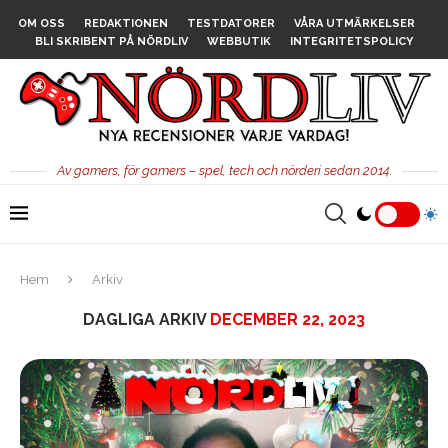
OM OSS
REDAKTIONEN
TESTDATORER
VÅRA UTMÄRKELSER
BLI SKRIBENT PÅ NÖRDLIV
WEBBUTIK
INTEGRITETSPOLICY
Av gamers, för gamers – spel, tech och nörderi sedan 2014.
Hem
Arkiv
DAGLIGA ARKIV
DECEMBER 22, 2023