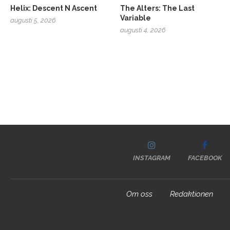
Helix: Descent N Ascent
The Alters: The Last
Variable
augusti 5, 2026
augusti 4, 2026
INSTAGRAM
FACEBOOK
Om oss
Redaktionen