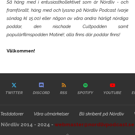
Så häng med i entusiastkollektivet som är
Nördliv
- och
framförallt, häng med och lyssna på Nördliv Podcast (varje
söndag kl 15.00) eller någon av våra andra härligt nördiga
poddar, den nischade Cultpodden samt
populärfilmspodden Matiné!; alla finns där poddar finns!
Välkommen!
TWITTER
DISCORD
RSS
SPOTIFY
YOUTUBE
E
Testdatorer
Våra utmärkelser
Bli skribent på Nördliv
Nördliv 2014 - 2024 -
webmaster@nordlivpodcast.se