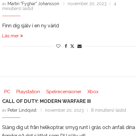
av
Martin "Fyghar" Johansson
november 20, 2023
4
minut(ers) lästid
Finn dig själv i en ny värld
Läs mer
PC
Playstation
Spelrecensioner
Xbox
CALL OF DUTY: MODERN WARFARE III
av
Peter Lindqvist
november 20, 2023
8 minut(ers) lästid
Släng dig ut från helikoptrar, smyg runt i gräs och anfall dina
fiender på det sättet som DU själv vill.