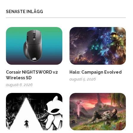
SENASTE INLÄGG
Corsair NIGHTSWORD v2
Halo: Campaign Evolved
Wireless SD
augusti 5, 2026
augusti 6, 2026
2
Soundcore Liberty 5 Pro