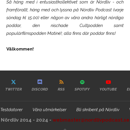
Så häng med i entusiastkollektivet som är
Nördliv
- och
framförallt, häng med och lyssna på Nördliv Podcast (varje
söndag kl 15.00) eller någon av våra andra härligt nördiga
poddar, den nischade Cultpodden samt
populärfilmspodden Matiné!; alla finns där poddar finns!
Välkommen!
TWITTER
DISCORD
RSS
SPOTIFY
YOUTUBE
E
Testdatorer
Våra utmärkelser
Bli skribent på Nördliv
Nördliv 2014 - 2024 -
webmaster@nordlivpodcast.se