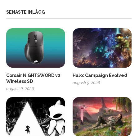
SENASTE INLÄGG
Corsair NIGHTSWORD v2
Halo: Campaign Evolved
Wireless SD
augusti 5, 2026
augusti 6, 2026
2
Soundcore Liberty 5 Pro