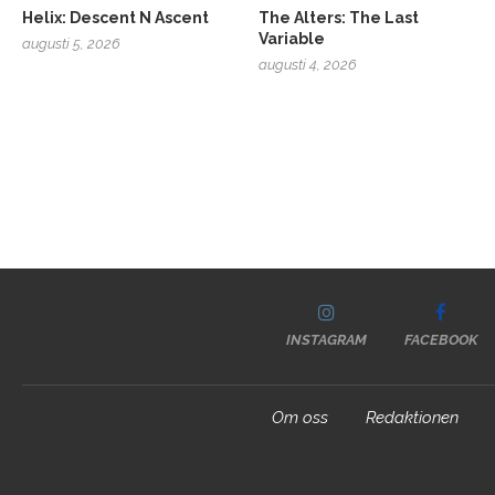
Helix: Descent N Ascent
The Alters: The Last
Variable
augusti 5, 2026
augusti 4, 2026
INSTAGRAM
FACEBOOK
Om oss
Redaktionen