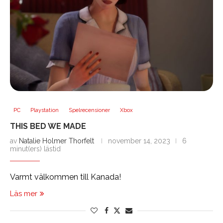
PC
Playstation
Spelrecensioner
Xbox
THIS BED WE MADE
av
Natalie Holmer Thorfelt
november 14, 2023
6
minut(ers) lästid
Varmt välkommen till Kanada!
Läs mer