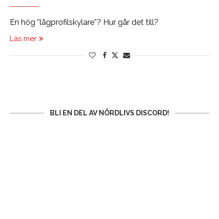
En hög ”lågprofilskylare”? Hur går det till?
Läs mer
BLI EN DEL AV NÖRDLIVS DISCORD!