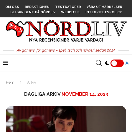
OM OSS
REDAKTIONEN
TESTDATORER
VÅRA UTMÄRKELSER
BLI SKRIBENT PÅ NÖRDLIV
WEBBUTIK
INTEGRITETSPOLICY
Av gamers, för gamers – spel, tech och nörderi sedan 2014.
Hem
Arkiv
DAGLIGA ARKIV
NOVEMBER 14, 2023