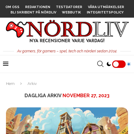
OM OSS
REDAKTIONEN
TESTDATORER
VÅRA UTMÄRKELSER
BLI SKRIBENT PÅ NÖRDLIV
WEBBUTIK
INTEGRITETSPOLICY
Av gamers, för gamers – spel, tech och nörderi sedan 2014.
Hem
Arkiv
DAGLIGA ARKIV
NOVEMBER 27, 2023