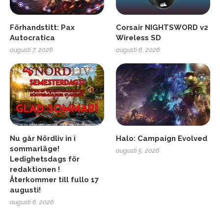
Förhandstitt: Pax
Corsair NIGHTSWORD v2
Autocratica
Wireless SD
augusti 7, 2026
augusti 6, 2026
Nu går Nördliv in i
Halo: Campaign Evolved
sommarläge!
augusti 5, 2026
Ledighetsdags för
redaktionen !
Återkommer till fullo 17
augusti!
augusti 6, 2026