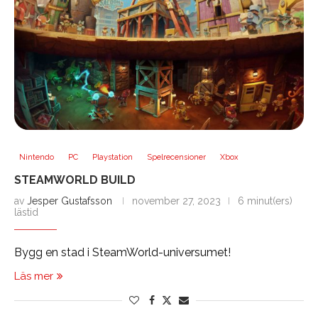
Nintendo
PC
Playstation
Spelrecensioner
Xbox
STEAMWORLD BUILD
av
Jesper Gustafsson
november 27, 2023
6 minut(ers)
lästid
Bygg en stad i SteamWorld-universumet!
Läs mer