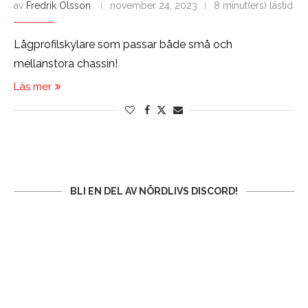
av
Fredrik Olsson
november 24, 2023
8 minut(ers) lästid
Lågprofilskylare som passar både små och
mellanstora chassin!
Läs mer
BLI EN DEL AV NÖRDLIVS DISCORD!