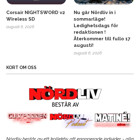
Corsair NIGHTSWORD v2
Nu går Nördliv in i
Wireless SD
sommarläge!
Ledighetsdags för
augusti 6, 2026
redaktionen !
Återkommer till fullo 17
augusti!
augusti 6, 2026
KORT OM OSS
Nördliv består av ett kollektiv att engagerade individer - alla