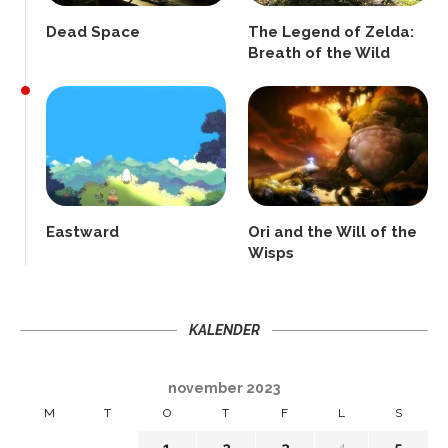
Dead Space
The Legend of Zelda:
Breath of the Wild
Eastward
Ori and the Will of the
Wisps
KALENDER
november 2023
M
T
O
T
F
L
S
1
2
3
4
5