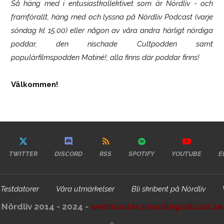
Så häng med i entusiastkollektivet som är
Nördliv
- och
framförallt, häng med och lyssna på Nördliv Podcast (varje
söndag kl 15.00) eller någon av våra andra härligt nördiga
poddar, den nischade Cultpodden samt
populärfilmspodden Matiné!; alla finns där poddar finns!
Välkommen!
TWITTER
DISCORD
RSS
SPOTIFY
YOUTUBE
E
Testdatorer
Våra utmärkelser
Bli skribent på Nördliv
Nördliv 2014 - 2024 -
webmaster@nordlivpodcast.se