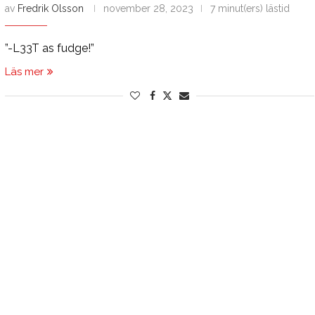
av
Fredrik Olsson
november 28, 2023
7 minut(ers) lästid
”-L33T as fudge!”
Läs mer