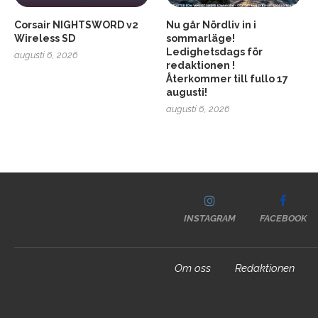
Corsair NIGHTSWORD v2
Nu går Nördliv in i
Wireless SD
sommarläge!
Ledighetsdags för
augusti 6, 2026
redaktionen !
Återkommer till fullo 17
augusti!
augusti 6, 2026
INSTAGRAM
FACEBOOK
Om oss
Redaktionen