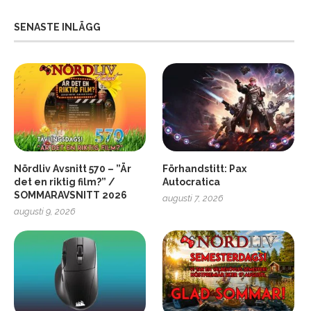
SENASTE INLÄGG
Nördliv Avsnitt 570 – ”Är
Förhandstitt: Pax
det en riktig film?” /
Autocratica
SOMMARAVSNITT 2026
augusti 7, 2026
2
Soundcore Liberty 5 Pro
augusti 9, 2026