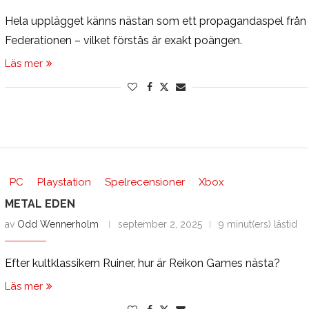
Hela upplägget känns nästan som ett propagandaspel från
Federationen – vilket förstås är exakt poängen.
Läs mer
PC
Playstation
Spelrecensioner
Xbox
METAL EDEN
av
Odd Wennerholm
september 2, 2025
9 minut(ers) lästid
Efter kultklassikern Ruiner, hur är Reikon Games nästa?
Läs mer