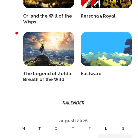
Ori and the Will of the
Persona 5 Royal
Wisps
The Legend of Zelda:
Eastward
Breath of the Wild
KALENDER
augusti 2026
M
T
O
T
F
L
S