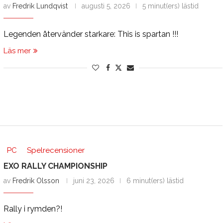
av
Fredrik Lundqvist
augusti 5, 2026
5 minut(ers) lästid
Legenden återvänder starkare: This is spartan !!!
Läs mer
PC
Spelrecensioner
EXO RALLY CHAMPIONSHIP
av
Fredrik Olsson
juni 23, 2026
6 minut(ers) lästid
Rally i rymden?!