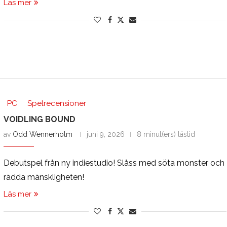
Läs mer
PC
Spelrecensioner
VOIDLING BOUND
av
Odd Wennerholm
juni 9, 2026
8 minut(ers) lästid
Debutspel från ny indiestudio! Slåss med söta monster och
rädda mänskligheten!
Läs mer