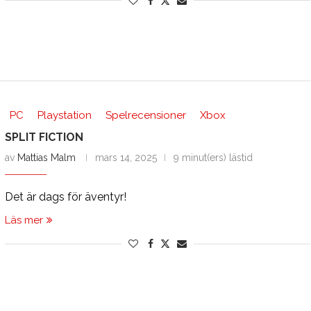
PC
Playstation
Spelrecensioner
Xbox
SPLIT FICTION
av
Mattias Malm
mars 14, 2025
9 minut(ers) lästid
Det är dags för äventyr!
Läs mer