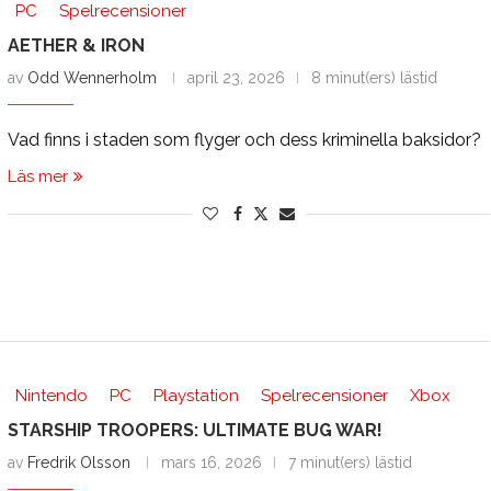
PC
Spelrecensioner
AETHER & IRON
av
Odd Wennerholm
april 23, 2026
8 minut(ers) lästid
Vad finns i staden som flyger och dess kriminella baksidor?
Läs mer
Nintendo
PC
Playstation
Spelrecensioner
Xbox
STARSHIP TROOPERS: ULTIMATE BUG WAR!
av
Fredrik Olsson
mars 16, 2026
7 minut(ers) lästid