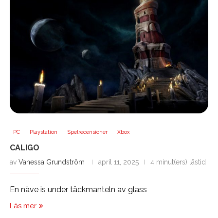
PC
Playstation
Spelrecensioner
Xbox
CALIGO
av
Vanessa Grundström
april 11, 2025
4 minut(ers) lästid
En näve is under täckmanteln av glass
Läs mer