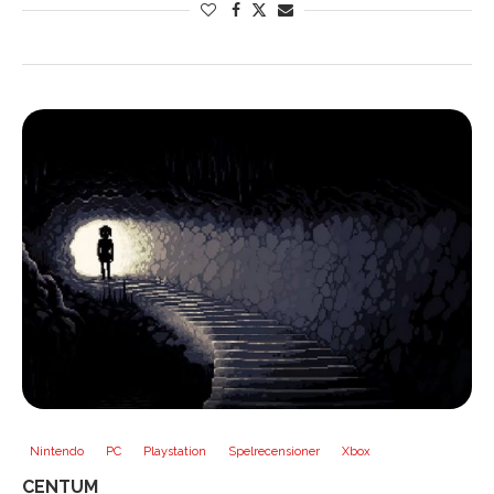
Nintendo
PC
Playstation
Spelrecensioner
Xbox
CENTUM