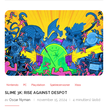
Nintendo
PC
Playstation
Spelrecensioner
Xbox
SLIME 3K: RISE AGAINST DESPOT
av
Oscar Nyman
november 15, 2024
4 minut(ers) lästid