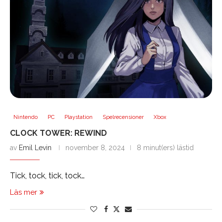
Nintendo
PC
Playstation
Spelrecensioner
Xbox
CLOCK TOWER: REWIND
av
Emil Levin
november 8, 2024
8 minut(ers) lästid
Tick, tock, tick, tock…
Läs mer