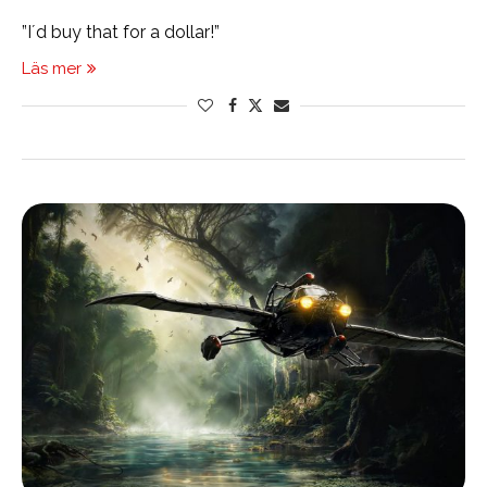
”I´d buy that for a dollar!”
Läs mer