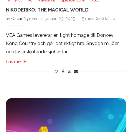
Nintendo
PC
Playstation
Spelrecensioner
Xbox
NIKODERIKO: THE MAGICAL WORLD
av
Oscar Nyman
januari 23, 2025
5 minut(ers) lästid
VEA Games levererar en tight homage till Donkey
Kong Country och gör det riktigt bra. Snygga miljöer
och laserskjutande sjöhästar.
Läs mer