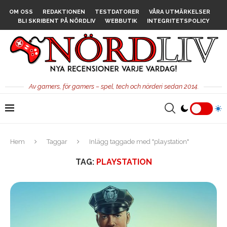
OM OSS
REDAKTIONEN
TESTDATORER
VÅRA UTMÄRKELSER
BLI SKRIBENT PÅ NÖRDLIV
WEBBUTIK
INTEGRITETSPOLICY
Av gamers, för gamers – spel, tech och nörderi sedan 2014.
Hem
Taggar
Inlägg taggade med "playstation"
TAG:
PLAYSTATION