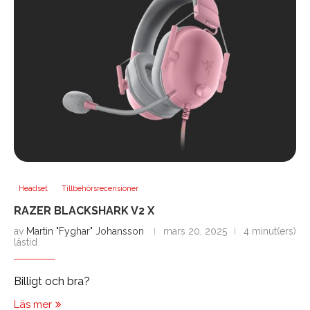
Headset
Tillbehörsrecensioner
RAZER BLACKSHARK V2 X
av
Martin "Fyghar" Johansson
mars 20, 2025
4 minut(ers)
lästid
Billigt och bra?
Läs mer