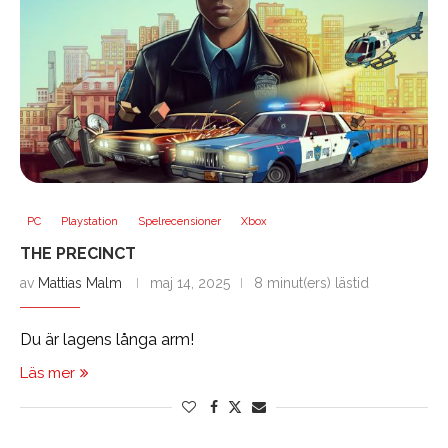
PC
Playstation
Spelrecensioner
Xbox
THE PRECINCT
av
Mattias Malm
maj 14, 2025
8 minut(ers) lästid
Du är lagens långa arm!
Läs mer