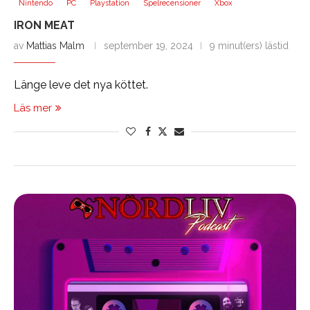
Nintendo
PC
Playstation
Spelrecensioner
Xbox
IRON MEAT
av
Mattias Malm
september 19, 2024
9 minut(ers) lästid
Länge leve det nya köttet.
Läs mer