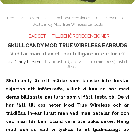
Hem
Texter
Tillbehörsrecensioner
Headset
Skullcandy Mod True Wireless Earbuds
HEADSET
TILLBEHÖRSRECENSIONER
SKULLCANDY MOD TRUE WIRELESS EARBUDS
Vad får man ut av ett par billigare in-ear lurar?
av
Danny Larsen
augusti 16, 2022
10 minut(ers) lästid
A+
A-
Skullcandy är ett märke som kanske inte kostar
skjortan att införskaffa, vilket vi kan se här med
deras billigaste par lurar som vi fått testa på. De vi
har fått till oss heter Mod True Wireless och är
trådlösa in-ear lurar; men vad man betalar för och
vad man får kan ibland vara lite olika saker. Häng
med och se vad vi lyckas få ut ljudmässigt av