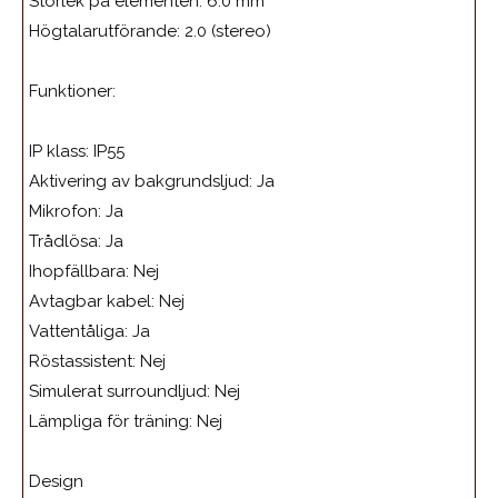
Storlek på elementen:
6.0 mm
Högtalarutförande:
2.0 (stereo)
Funktioner:
IP klass: IP55
Aktivering av bakgrundsljud:
Ja
Mikrofon:
Ja
Trådlösa:
Ja
Ihopfällbara:
Nej
Avtagbar kabel:
Nej
Vattentåliga:
Ja
Röstassistent:
Nej
Simulerat surroundljud:
Nej
Lämpliga för träning:
Nej
Design