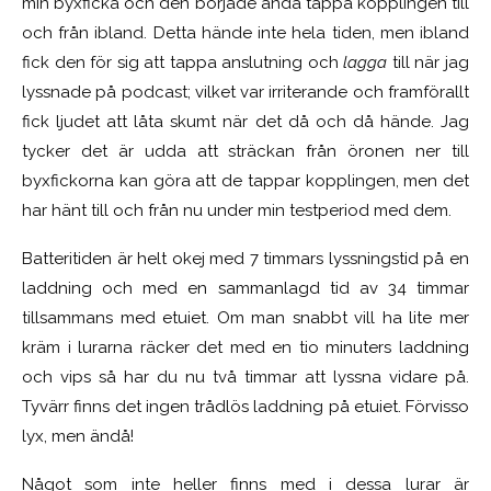
min byxficka och den började ändå tappa kopplingen till
och från ibland. Detta hände inte hela tiden, men ibland
fick den för sig att tappa anslutning och
lagga
till när jag
lyssnade på podcast; vilket var irriterande och framförallt
fick ljudet att låta skumt när det då och då hände. Jag
tycker det är udda att sträckan från öronen ner till
byxfickorna kan göra att de tappar kopplingen, men det
har hänt till och från nu under min testperiod med dem.
Batteritiden är helt okej med 7 timmars lyssningstid på en
laddning och med en sammanlagd tid av 34 timmar
tillsammans med etuiet. Om man snabbt vill ha lite mer
kräm i lurarna räcker det med en tio minuters laddning
och vips så har du nu två timmar att lyssna vidare på.
Tyvärr finns det ingen trådlös laddning på etuiet. Förvisso
lyx, men ändå!
Något som inte heller finns med i dessa lurar är