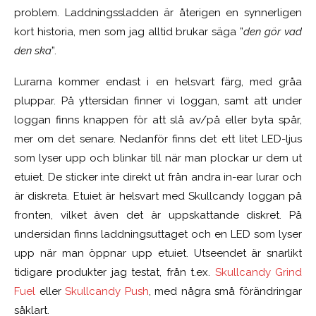
problem. Laddningssladden är återigen en synnerligen
kort historia, men som jag alltid brukar säga ”
den gör vad
den ska
”.
Lurarna kommer endast i en helsvart färg, med gråa
pluppar. På yttersidan finner vi loggan, samt att under
loggan finns knappen för att slå av/på eller byta spår,
mer om det senare. Nedanför finns det ett litet LED-ljus
som lyser upp och blinkar till när man plockar ur dem ut
etuiet. De sticker inte direkt ut från andra in-ear lurar och
är diskreta. Etuiet är helsvart med Skullcandy loggan på
fronten, vilket även det är uppskattande diskret. På
undersidan finns laddningsuttaget och en LED som lyser
upp när man öppnar upp etuiet. Utseendet är snarlikt
tidigare produkter jag testat, från t.ex.
Skullcandy Grind
Fuel
eller
Skullcandy Push
, med några små förändringar
såklart.