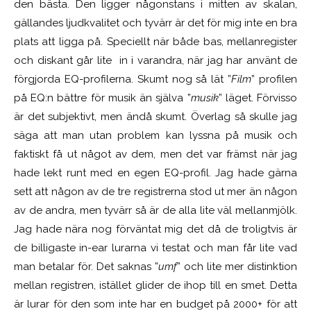
den bästa. Den ligger någonstans i mitten av skalan,
gällandes ljudkvalitet och tyvärr är det för mig inte en bra
plats att ligga på. Speciellt när både bas, mellanregister
och diskant går lite in i varandra, när jag har använt de
förgjorda EQ-profilerna. Skumt nog så lät ”
Film
” profilen
på EQ:n bättre för musik än själva ”
musik
” läget. Förvisso
är det subjektivt, men ändå skumt. Överlag så skulle jag
säga att man utan problem kan lyssna på musik och
faktiskt få ut något av dem, men det var främst när jag
hade lekt runt med en egen EQ-profil. Jag hade gärna
sett att någon av de tre registrerna stod ut mer än någon
av de andra, men tyvärr så är de alla lite väl mellanmjölk.
Jag hade nära nog förväntat mig det då de troligtvis är
de billigaste in-ear lurarna vi testat och man får lite vad
man betalar för. Det saknas ”
umf
” och lite mer distinktion
mellan registren, istället glider de ihop till en smet. Detta
är lurar för den som inte har en budget på 2000+ för att