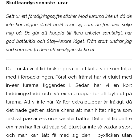
Skullcandys senaste lurar
.
Sett ur ett försäljningssyfte sticker Mod lurarna inte ut då de
inte har någon direkt unikt över sig som de försöker sälja
mig på. De går att koppla till flera enheter samtidigt, har
god batteritid och Stay-Aware läget. Från start undrar jag
vad som ska få dem att verkligen sticka ut.
Det första vi alltid brukar göra är att kolla vad som följer
med i förpackningen. Först och främst har vi etuiet med
in-ear lurarna liggandes i. Sedan har vi en kort
laddningssladd och två extra pluppar för att byta ut på
lurarna. Att vi inte här får fler extra pluppar är tråkigt, då
det hade gett en större chans att man hittat några som
faktiskt passar ens öronkanaler bättre. Det är alltid bättre
om man har fler att välja på. Etuiet är inte så väldans stort
och man kan lätt få med sig den i byxfickan utan