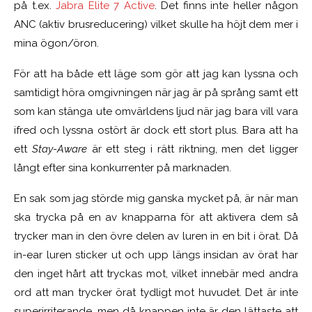
på t.ex.
Jabra Elite 7 Active
. Det finns inte heller någon
ANC (aktiv brusreducering) vilket skulle ha höjt dem mer i
mina ögon/öron.
För att ha både ett läge som gör att jag kan lyssna och
samtidigt höra omgivningen när jag är på språng samt ett
som kan stänga ute omvärldens ljud när jag bara vill vara
ifred och lyssna ostört är dock ett stort plus. Bara att ha
ett
Stay-Aware
är ett steg i rätt riktning, men det ligger
långt efter sina konkurrenter på marknaden.
En sak som jag störde mig ganska mycket på, är när man
ska trycka på en av knapparna för att aktivera dem så
trycker man in den övre delen av luren in en bit i örat. Då
in-ear luren sticker ut och upp längs insidan av örat har
den inget hårt att tryckas mot, vilket innebär med andra
ord att man trycker örat tydligt mot huvudet. Det är inte
superirriterande, men då knappen inte är den lättaste att