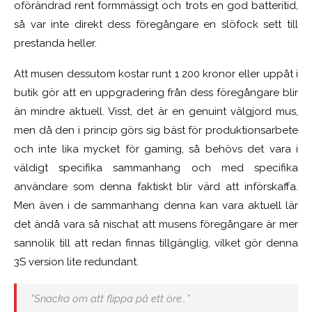
oförändrad rent formmässigt och trots en god batteritid,
så var inte direkt dess föregångare en slöfock sett till
prestanda heller.
Att musen dessutom kostar
runt 1 200 kronor eller uppåt i
butik gör att en uppgradering från dess föregångare blir
än mindre aktuell. Visst, det är en genuint välgjord mus,
men då den i princip görs sig bäst för produktionsarbete
och inte lika mycket för gaming, så behövs det vara i
väldigt specifika sammanhang och med specifika
användare som denna faktiskt blir värd att införskaffa.
Men även i de sammanhang denna kan vara aktuell lär
det ändå vara så nischat att musens föregångare är mer
sannolik till att redan finnas tillgänglig, vilket gör denna
3S version lite redundant.
”
Snacka om att flippa på ett öre…”