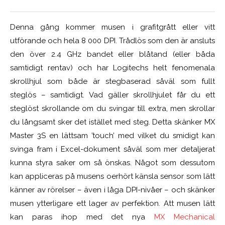
Denna gång kommer musen i grafitgrått eller vitt
utförande och hela 8 000 DPI. Trådlös som den är ansluts
den över 2.4 GHz bandet eller blåtand (eller båda
samtidigt rentav) och har Logitechs helt fenomenala
skrollhjul som både är stegbaserad såväl som fullt
steglös – samtidigt. Vad gäller skrollhjulet får du ett
steglöst skrollande om du svingar till extra, men skrollar
du långsamt sker det istället med steg. Detta skänker MX
Master 3S en lättsam ’touch’ med vilket du smidigt kan
svinga fram i Excel-dokument såväl som mer detaljerat
kunna styra saker om så önskas. Något som dessutom
kan appliceras på musens oerhört känsla sensor som lätt
känner av rörelser – även i låga DPI-nivåer – och skänker
musen ytterligare ett lager av perfektion. Att musen lätt
kan paras ihop med det nya
MX Mechanical