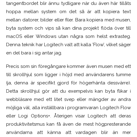
tangentbordet blir ännu tydligare när du även här
tillåts
hoppa mellan system om det så är att kopiera text
mellan datorer, bilder eller filer. Bara kopiera med musen,
byta system och vips så kan dina projekt flöda över till
macOS eller Windows utan några som helst extrasteg.
Denna teknik har Logitech valt att kalla ’Flow’, vilket säger
en del bara i sig antar jag.
Precis som sin föregångare kommer även musen med ett
till skrollhjul som ligger i höjd med användarens tumme
(ja, denna är specifikt gjord för högerhänta dessvärre).
Detta skrollhjul gör att du exempelvis kan byta flikar i
webbläsare med ett litet svep eller mängder av andra
möjliga väl, alla inställbara i programvaran Logitech Flow
eller Logi Options+. Återigen visar Logitech att deras
produktivitetsmus kan få även de mest högpresterande
användarna att känna att vardagen blir än mer