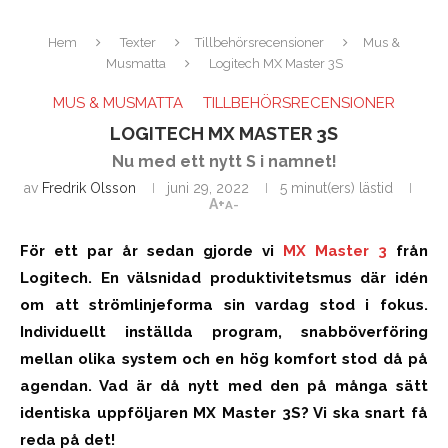
Hem
Texter
Tillbehörsrecensioner
Mus &
Musmatta
Logitech MX Master 3S
MUS & MUSMATTA
TILLBEHÖRSRECENSIONER
LOGITECH MX MASTER 3S
Nu med ett nytt S i namnet!
av
Fredrik Olsson
juni 29, 2022
5 minut(ers) lästid
A+
A-
För ett par år sedan gjorde vi
MX Master 3
från
Logitech. En välsnidad produktivitetsmus där idén
om att strömlinjeforma sin vardag stod i fokus.
Individuellt inställda program, snabböverföring
mellan olika system och en hög komfort stod då på
agendan. Vad är då nytt med den på många sätt
identiska uppföljaren MX Master 3S? Vi ska snart få
reda på det!