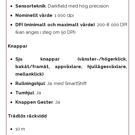
Sensorteknik
: Darkfield med hög precision
Nominellt värde
: 1 000 dpi
DPI (minimalt och maximalt värde)
: 200-8 000 DPI
(kan anges i steg om 50 DPI)
Knappar
Sju knappar (vänster-/högerklick,
bakåt/framåt, appväxlare, hjullägesväxlare,
mellanklick)
Rullningshjul
: Ja, med SmartShift
Tumhjul
: Ja
Knappen Gester
: Ja
Trådlös räckvidd
10 m