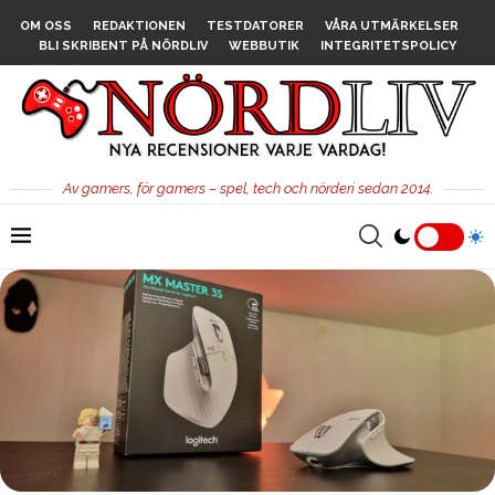
OM OSS
REDAKTIONEN
TESTDATORER
VÅRA UTMÄRKELSER
BLI SKRIBENT PÅ NÖRDLIV
WEBBUTIK
INTEGRITETSPOLICY
Av gamers, för gamers – spel, tech och nörderi sedan 2014.