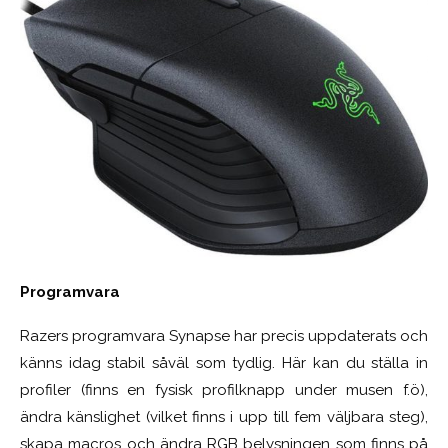
Programvara
Razers programvara Synapse har precis uppdaterats och
känns idag stabil såväl som tydlig. Här kan du ställa in
profiler (finns en fysisk profilknapp under musen f.ö),
ändra känslighet (vilket finns i upp till fem väljbara steg),
skapa macros och ändra RGB belysningen som finns på