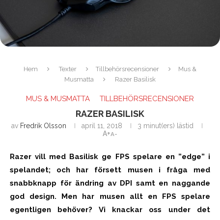
Hem
Texter
Tillbehörsrecensioner
Mus &
Musmatta
Razer Basilisk
MUS & MUSMATTA
TILLBEHÖRSRECENSIONER
RAZER BASILISK
av
Fredrik Olsson
april 11, 2018
3 minut(ers) lästid
A+
A-
Razer vill med Basilisk ge FPS spelare en ”edge” i
spelandet; och har försett musen i fråga med
snabbknapp för ändring av DPI samt en naggande
god design. Men har musen allt en FPS spelare
egentligen behöver? Vi knackar oss under det