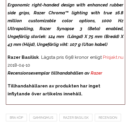
Ergonomic right-handed design with enhanced rubber
side grips, Razer Chroma™ lighting with true 16.8
million customizable color options, 1000 Hz
Ultrapolling, Razer Synapse 3 (Beta) enabled,
Ungefärlig storlek: 124 mm (Längd) X 75 mm (Bredd) X
43 mm (Höjd), Ungefärlig vikt: 107 g (Utan kabel)
Razer Basilisk
. Lägsta pris 698 kronor enligt
Prisjakt.nu
2018-04-10
Recensionsexemplar tillhandahållen av
Razer
Tillhandahållaren av produkten har inget
inflytande över artikelns innehåll.
BRA KÖP
GAMINGMUS
RAZER BASILISK
RECENSION