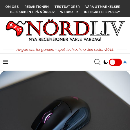
OM OSS
REDAKTIONEN
TESTDATORER
VÅRA UTMÄRKELSER
BLI SKRIBENT PÅ NÖRDLIV
WEBBUTIK
INTEGRITETSPOLICY
Av gamers, för gamers – spel, tech och nörderi sedan 2014.