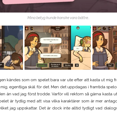
Mina betyg kunde kanske vara bättre…
n kändes som om spelet bara var ute efter att kasta ut mig f
t mig, egentliga skäl för det. Men det uppdagas i framtida spe
 än vad jag först trodde. Varför vill rektorn så gärna kasta u
pelet är tydlig med att visa vilka karaktärer som är mer antag
ilket jag uppskattar. Det är dock inte alltid tydligt vad dialog