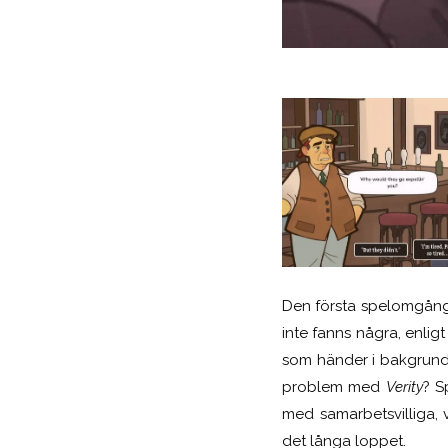
Den första spelomgånge
inte fanns några, enlig
som händer i bakgrunden
problem med
Verity
? S
med samarbetsvilliga, v
det långa loppet.