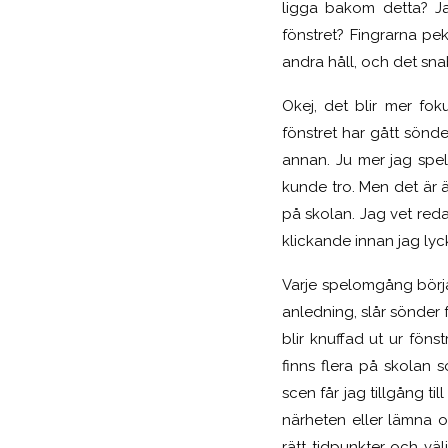
ligga bakom detta? Ja
fönstret? Fingrarna p
andra håll, och det sna
Okej, det blir mer fo
fönstret har gått sönde
annan. Ju mer jag spela
kunde tro. Men det är 
på skolan.
Jag vet red
klickande innan jag ly
Varje spelomgång börja
anledning, slår sönder 
blir knuffad ut ur föns
finns flera på skolan s
scen får jag tillgång ti
närheten eller lämna o
rätt tidpunkter och vä