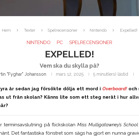
Hem
Texter
Spelrecensioner
Nintendo
Expelled!
NINTENDO
PC
SPELRECENSIONER
EXPELLED!
Vem ska du skylla på?
tin "Fyghar" Johansson
mars 12, 2025
5 minut(ers) lästid
yra år sedan jag försökte dölja ett mord i
Overboard!
och 
kas ut från skolan? Känns lite som ett steg neråt i hur all
här?
r terminsavslutning på flickskolan
Miss Mulligatawney’s School 
hänt. Det fantastiska fönstret som sägs ha gjort en nunna gravi