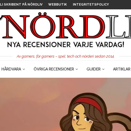
LI SKRIBENT PÅ NÖRDLIV
WEBBUTIK
INTEGRITETSPOLICY
Av gamers, för gamers – spel, tech och nörderi sedan 2014.
HÅRDVARA
ÖVRIGA RECENSIONER
GUIDER
ARTIKLAR