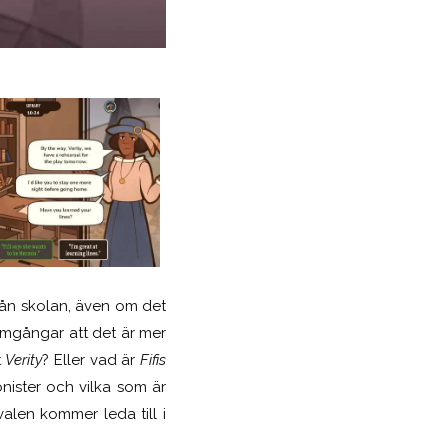
rån skolan, även om det
lomgångar att det är mer
t
Verity
? Eller vad är
Fifis
onister och vilka som är
valen kommer leda till i