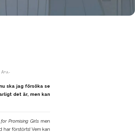
A+
A-
nu ska jag försöka se
varligt det är, men kan
for Promising Girls
men
d har förstörts! Vem kan