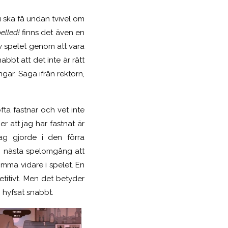
 ska få undan tvivel om
elled!
finns det även en
 av spelet genom att vara
bbt att det inte är rätt
gar. Säga ifrån rektorn,
fta fastnar och vet inte
r att jag har fastnat är
ag gjorde i den förra
in nästa spelomgång att
komma vidare i spelet. En
titivt. Men det betyder
n hyfsat snabbt.