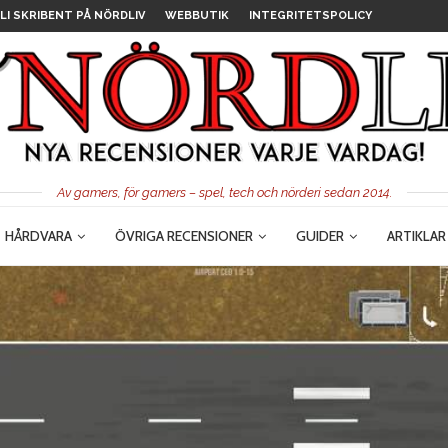
LI SKRIBENT PÅ NÖRDLIV
WEBBUTIK
INTEGRITETSPOLICY
Av gamers, för gamers – spel, tech och nörderi sedan 2014.
HÅRDVARA
ÖVRIGA RECENSIONER
GUIDER
ARTIKLAR