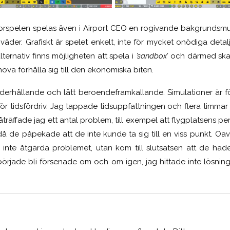
torspelen spelas även i Airport CEO en rogivande bakgrundsm
 väder. Grafiskt är spelet enkelt, inte för mycket onödiga deta
lternativ finns möjligheten att spela i
’
sandbox’
och därmed ska
öva förhålla sig till den ekonomiska biten.
nderhållande och lätt beroendeframkallande. Simulationer är
för tidsfördriv. Jag tappade tidsuppfattningen och flera timma
träffade jag ett antal problem, till exempel att flygplatsens 
 då de påpekade att de inte kunde ta sig till en viss punkt. O
 inte åtgärda problemet, utan kom till slutsatsen att de hade
började bli försenade om och om igen, jag hittade inte lösning