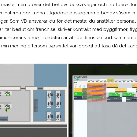
 ett måste, men utöver det behövs också vägar och trottoarer fö
Terminalerna bör kunna tillgodose passagerarna behov såsom inf
ger. Som VD ansvarar du för det mesta: du anställer personal t
r, tar beslut om franchise, skriver kontrakt med byggfirmor, f
nicerar via mejl, fördelen är att det finns en kort sammanfatt
i min mening eftersom typsnittet var jobbigt att läsa då det känd