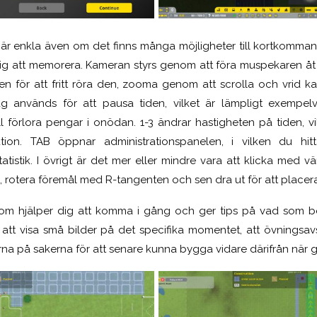
t är enkla även om det finns många möjligheter till kortkomma
 mig att memorera. Kameran styrs genom att föra muspekaren åt b
len för att fritt röra den, zooma genom att scrolla och vrid
ag används för att pausa tiden, vilket är lämpligt exempel
l förlora pengar i onödan. 1-3 ändrar hastigheten på tiden, vil
ion. TAB öppnar administrationspanelen, i vilken du hit
atistik. I övrigt är det mer eller mindre vara att klicka med v
, rotera föremål med R-tangenten och sen dra ut för att placera
om hjälper dig att komma i gång och ger tips på vad som b
ör att visa små bilder på det specifika momentet, att övningsav
na på sakerna för att senare kunna bygga vidare därifrån när 