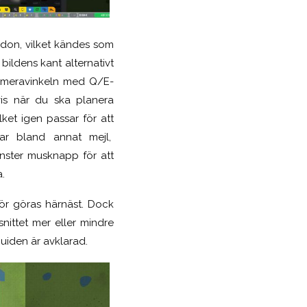
ndon, vilket kändes som
ildens kant alternativt
 kameravinkeln med Q/E-
vis när du ska planera
ket igen passar för att
tar bland annat mejl,
änster musknapp för att
.
ör göras härnäst. Dock
snittet mer eller mindre
guiden är avklarad.