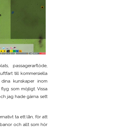
ts, passagerarflöde,
tfart till kommersiella
a dina kunskaper inom
lyg som möjligt. Vissa
och jag hade gärna sett
ativt ta ett lån, för att
sbanor och allt som hör