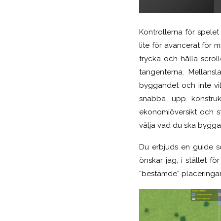
Kontrollerna för spele
lite för avancerat för
trycka och hålla scrol
tangenterna. Mellansl
byggandet och inte vil
snabba upp konstrukt
ekonomiöversikt och st
välja vad du ska bygga
Du erbjuds en guide s
önskar jag, i stället f
“bestämde” placeringar