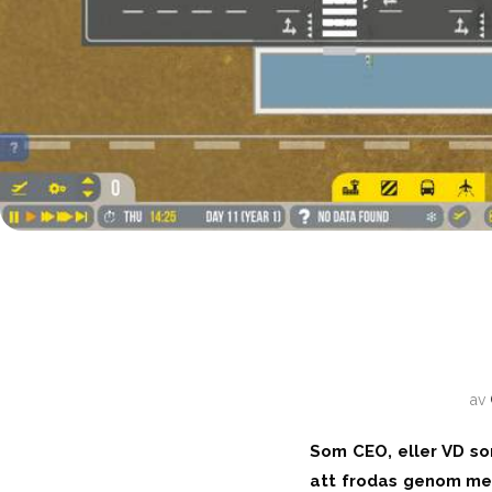
av
Som CEO, eller VD so
att frodas genom med