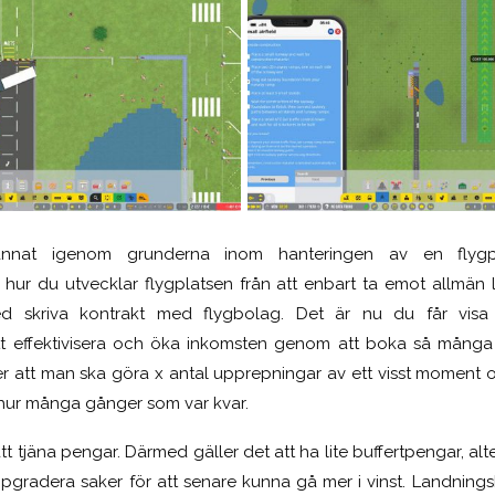
nat igenom grunderna inom hanteringen av en flygpla
hur du utvecklar flygplatsen från att enbart ta emot allmän luf
d skriva kontrakt med flygbolag. Det är nu du får vis
t effektivisera och öka inkomsten genom att boka så många f
r att man ska göra x antal upprepningar av ett visst moment 
a hur många gånger som var kvar.
t tjäna pengar. Därmed gäller det att ha lite buffertpengar, altern
gradera saker för att senare kunna gå mer i vinst. Landning