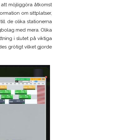
r att möjliggöra åtkomst
ormation om sittplatser,
ill de olika stationerna
lygbolag med mera. Olika
ning i slutet på viktiga
es grötigt vilket gjorde