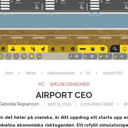
Hem
Texter
Spelrecensioner
PC
Airport CEO
PC
SPELRECENSIONER
AIRPORT CEO
Gabriella Ragnarsson
april 15, 2021
3 minut(ers) lästid
A
m det heter på svenska, är ditt uppdrag att starta upp en
vetna ekonomiska risktaganden. Ett rofyllt simulatorspel