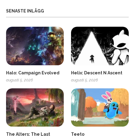
SENASTE INLÄGG
Halo: Campaign Evolved
Helix: Descent N Ascent
augusti 5, 2026
augusti 5, 2026
ro
SCUF Gaming Omega
The Alters: The Last
Teeto