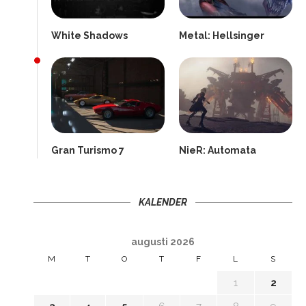
White Shadows
Metal: Hellsinger
Gran Turismo 7
NieR: Automata
KALENDER
augusti 2026
M
T
O
T
F
L
S
1
2