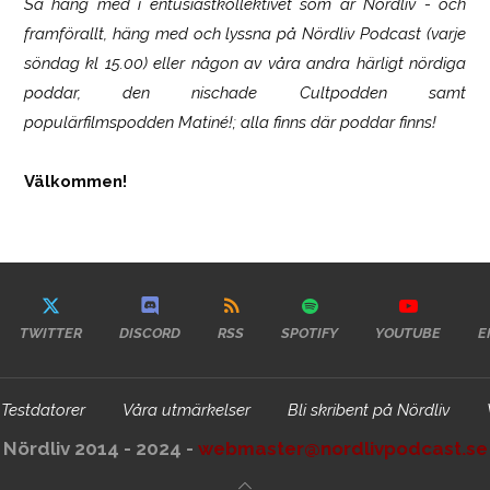
Så häng med i entusiastkollektivet som är
Nördliv
- och
framförallt, häng med och lyssna på Nördliv Podcast (varje
söndag kl 15.00) eller någon av våra andra härligt nördiga
poddar, den nischade Cultpodden samt
populärfilmspodden Matiné!; alla finns där poddar finns!
Välkommen!
TWITTER
DISCORD
RSS
SPOTIFY
YOUTUBE
E
Testdatorer
Våra utmärkelser
Bli skribent på Nördliv
Nördliv 2014 - 2024 -
webmaster@nordlivpodcast.se