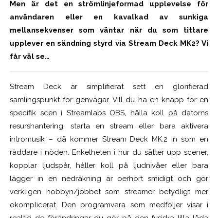
Men är det en strömlinjeformad upplevelse för
användaren
eller en kavalkad av sunkiga
mellansekvenser som väntar när du som tittare
upplever en sändning
styrd via Stream Deck
MK2? Vi
får väl se…
Stream Deck är simplifierat
sett
en glorifierad
samlingspunkt för genvägar. Vill du ha en knapp för en
specifik scen i Streamlabs OBS, hålla koll på datorns
resurshantering, starta en stream eller bara aktivera
intromusik – då kommer Stream Deck MK.2 in som en
räddare
i nöd
en
. Enkelheten i hur du sätter upp scener,
kopplar ljudspår, håller koll på ljudnivåer eller bara
lägger in en nedräkning är oerhört smidigt och gör
verkligen hobbyn/jobbet som streamer betydligt mer
okomplicerat. Den programvara som medföljer visar i