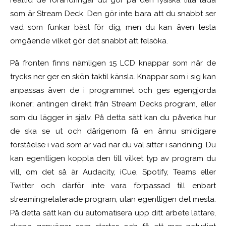
realtid de förändringar du gör på den fysiska lilla låda
som är Stream Deck.
Den
gör inte bara att du snabbt ser
vad som funkar bäst för dig, men
du kan
även testa
omgående
vilket gör det snabbt att felsöka
.
På fronten finns nämligen 15 LCD knappar som när de
trycks ner ger en skön taktil känsla. Knappar som i sig kan
anpassas även de i programmet och ges egengjorda
ikoner; antingen direkt från Stream Decks program, eller
som du lägger in själv. På detta sätt kan du påverka hur
de ska se ut och därigenom få en ännu smidigare
förståelse i vad som är vad när du
väl
sitter i sändning. Du
kan egentligen koppla den till vilket typ av program du
vill, om det så är Audacity, iCue, Spotify, Teams eller
Twitter
och därför inte vara förpassad till enbart
streamingrelaterade program, utan egentligen det mesta.
På detta sätt kan du automatisera upp ditt arbete lättare,