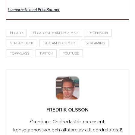
i samarbete med
PriceRunner
ELGATO
ELGATO STREAM DECK MK.2
RECENSION
STREAM DECK
STREAM DECK MK.2
STREAMING
TOPPKLASS
TWITCH
YOUTUBE
FREDRIK OLSSON
Grundare, Chefredaktör, recensent,
konsolagnostiker och allätare av allt nördrelaterat!