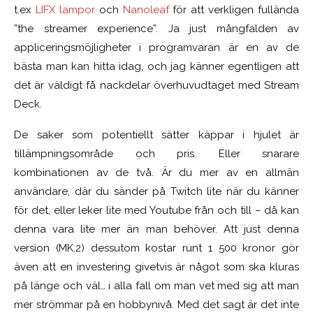
t.ex
LIFX lampor
och
Nanoleaf
för att verkligen fullända
”the streamer experience”. Ja just mångfalden av
appliceringsmöjligheter i programvaran är en av de
bästa man kan hitta idag, och jag känner egentligen att
det är väldigt få nackdelar överhuvudtaget med Stream
Deck.
De saker som potentiellt sätter käppar i hjulet är
tillämpningsområde och pris. Eller snarare
kombinationen av de två. Är du mer av en allmän
användare, där du sänder på Twitch lite när du känner
för det, eller leker lite med Youtube från och till – då kan
denna vara lite mer än man behöver. Att just denna
version (MK.2) dessutom kostar runt 1 500 kronor gör
även att en investering givetvis är något som ska kluras
på länge och väl… i alla fall om man vet med sig att man
mer strömmar på en hobbynivå. Med det sagt är det inte