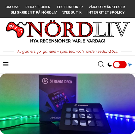
OM OSS
REDAKTIONEN
TESTDATORER
VÅRA UTMÄRKELSER
BLI SKRIBENT PÅ NÖRDLIV
WEBBUTIK
INTEGRITETSPOLICY
Av gamers, för gamers – spel, tech och nörderi sedan 2014.