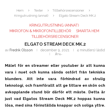
Hem
Texter
Tillbehörsrecensioner
Kringutrustning (annat)
Elgato Stream Deck MK.2
KRINGUTRUSTNING (ANNAT)
MIKROFON & MIKROFONTILLBEHÖR
SMARTA HEM
TILLBEHÖRSRECENSIONER
ELGATO STREAM DECK MK.2
av
Fredrik Olsson
december 9, 2021
4 minut(ers) lästid
A+
A-
Målet för en streamer eller youtuber är att kunna
vara i nuet
och kunna sända ostört från tekniska
blunders
. Att inte vara förhindrad av strulig
teknologi, och framförallt att ge tittare en skön och
avkopplande stund
blir därför ett måste
. Detta är
just vad Elgatos Stream Deck MK.2 hoppas kunna
lösa
, med sina förinställda knappar och soliga yttre.