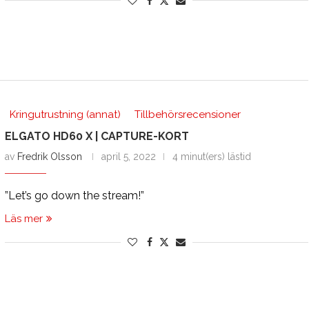
Kringutrustning (annat)
Tillbehörsrecensioner
ELGATO HD60 X | CAPTURE-KORT
av
Fredrik Olsson
april 5, 2022
4 minut(ers) lästid
”Let’s go down the stream!”
Läs mer