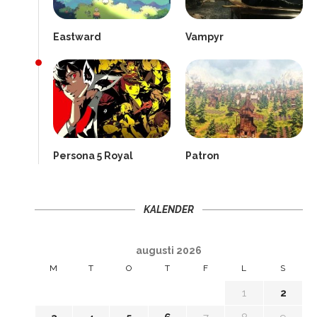
Eastward
Vampyr
Persona 5 Royal
Patron
KALENDER
augusti 2026
M
T
O
T
F
L
S
1
2