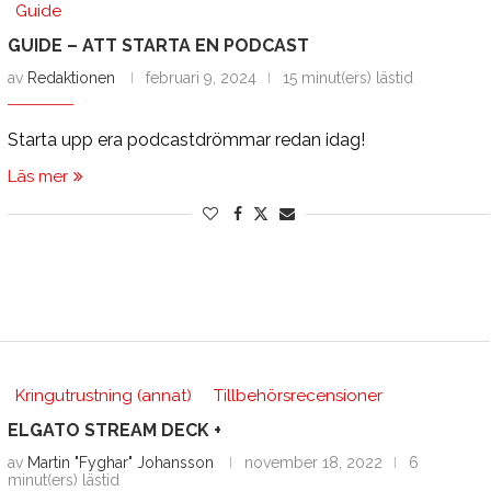
Guide
GUIDE – ATT STARTA EN PODCAST
av
Redaktionen
februari 9, 2024
15 minut(ers) lästid
Starta upp era podcastdrömmar redan idag!
Läs mer
Kringutrustning (annat)
Tillbehörsrecensioner
ELGATO STREAM DECK +
av
Martin "Fyghar" Johansson
november 18, 2022
6
minut(ers) lästid