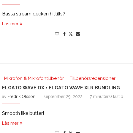
Bästa stream decken hittills?
Läs mer
Mikrofon & Mikrofontillbehör
Tillbehörsrecensioner
ELGATO WAVE DX + ELGATO WAVE XLR BUNDLING
av
Fredrik Olsson
september 29, 2022
7 minut(ers) lästid
Smooth like butter!
Läs mer