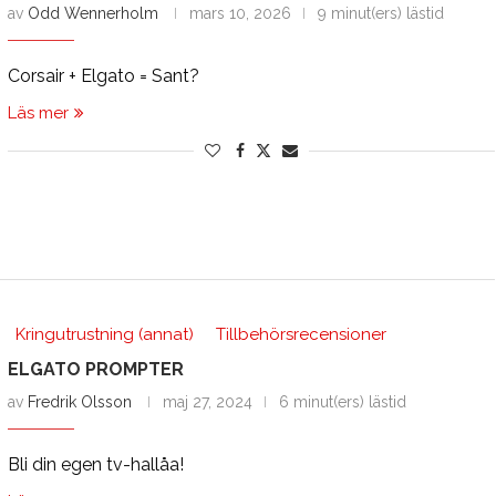
av
Odd Wennerholm
mars 10, 2026
9 minut(ers) lästid
Corsair + Elgato = Sant?
Läs mer
Kringutrustning (annat)
Tillbehörsrecensioner
ELGATO PROMPTER
av
Fredrik Olsson
maj 27, 2024
6 minut(ers) lästid
Bli din egen tv-hallåa!