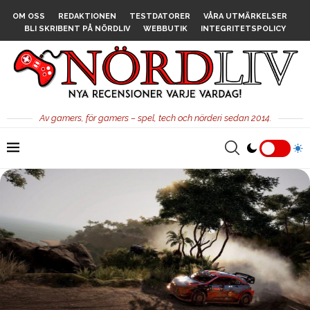
OM OSS
REDAKTIONEN
TESTDATORER
VÅRA UTMÄRKELSER
BLI SKRIBENT PÅ NÖRDLIV
WEBBUTIK
INTEGRITETSPOLICY
Av gamers, för gamers – spel, tech och nörderi sedan 2014.