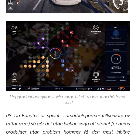
Uppgraderingar gillar vi! Mervärde till ett redan underhållande
spel!
P
S. Då Fanatec är spelets samarbetspartner (tillverkare av
rattar m.m.) så går det utan tvekan säga att stödet för deras
produkter utan problem kommer få den mest inbitne