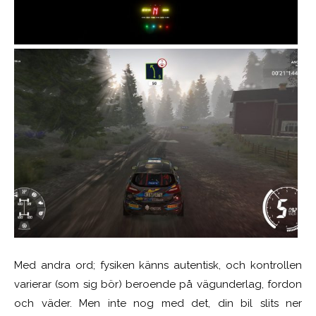
Med andra ord; fysiken känns autentisk, och kontrollen
varierar (som sig bör) beroende på vägunderlag, fordon
och väder. Men inte nog med det, din bil slits ner