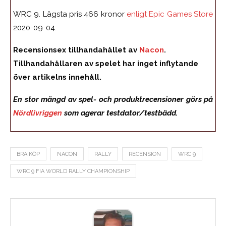
WRC 9. Lägsta pris 466 kronor
enligt Epic Games Store
2020-09-04.
Recensionsex tillhandahållet av
Nacon
.
Tillhandahållaren av spelet har inget inflytande
över artikelns innehåll.
En stor mängd av spel- och produktrecensioner görs på
Nördlivriggen
som agerar testdator/testbädd.
BRA KÖP
NACON
RALLY
RECENSION
WRC 9
WRC 9 FIA WORLD RALLY CHAMPIONSHIP