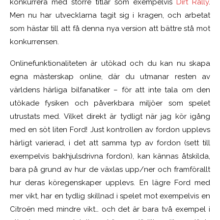
konkurrera med större titlar som exempelvis
Dirt Rally
.
Men nu har utvecklarna tagit sig i kragen, och arbetat
som hästar till att få denna nya version att bättre stå mot
konkurrensen.
Onlinefunktionaliteten är utökad och du kan nu skapa
egna mästerskap online, där du utmanar resten av
världens härliga bilfanatiker – för att inte tala om den
utökade fysiken och påverkbara miljöer som spelet
utrustats med. Vilket direkt är tydligt när jag kör igång
med en söt liten Ford! Just kontrollen av fordon upplevs
härligt varierad, i det att samma typ av fordon (sett till
exempelvis bakhjulsdrivna fordon), kan kännas åtskilda,
bara på grund av hur de växlas upp/ner och framförallt
hur deras köregenskaper upplevs. En lägre Ford med
mer vikt, har en tydlig skillnad i spelet mot exempelvis en
Citroën med mindre vikt… och det är bara två exempel i