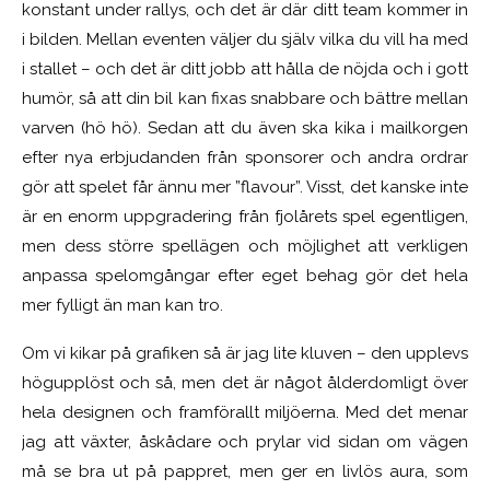
konstant under rallys, och det är där ditt team kommer in
i bilden. Mellan eventen väljer du själv vilka du vill ha med
i stallet – och det är ditt jobb att hålla de nöjda och i gott
humör, så att din bil kan fixas snabbare och bättre mellan
varven (hö hö). Sedan att du även
ska kika i mailkorgen
efter nya erbjudanden från sponsorer och andra ordrar
gör att spelet får ännu mer ”flavour”. Visst, det kanske inte
är en enorm uppgradering från fjolårets spel egentligen,
men dess större spellägen och möjlighet att verkligen
anpassa spelomgångar efter eget behag gör det hela
mer fylligt än man kan tro.
Om vi kikar på grafiken så är jag lite kluven – den upplevs
högupplöst och så, men det är något ålderdomligt över
hela designen och framförallt miljöerna. Med det menar
jag att växter, åskådare och prylar vid sidan om vägen
må se bra ut på pappret, men ger en livlös aura, som