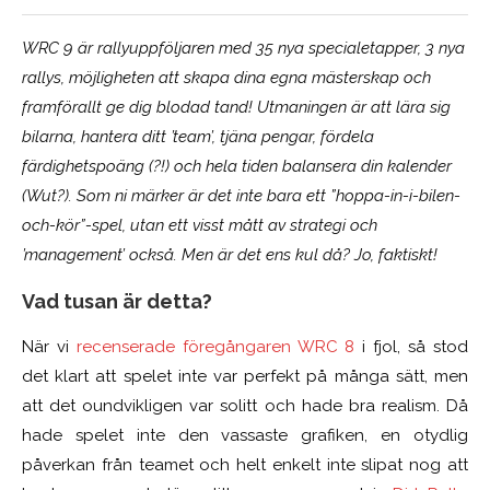
WRC 9 är rallyuppföljaren med 3
5 nya specialetapper, 3 nya
rallys, möjligheten att skapa dina egna mästerskap och
framförallt ge dig blodad tand! Utmaningen är att lära sig
bilarna, hantera ditt ’team’, tjäna pengar, fördela
färdighetspoäng (?!) och hela tiden balansera din kalender
(Wut?). Som ni märker är det inte bara ett ”hoppa-in-i-bilen-
och-kör”-spel, utan ett visst mått av strategi och
’management’ också. Men är det ens kul då? Jo, faktiskt!
Vad tusan är detta?
När vi
recenserade föregångaren WRC 8
i fjol, så stod
det klart att spelet inte var perfekt på många sätt, men
att det oundvikligen var solitt och hade bra realism. Då
hade spelet inte den vassaste grafiken, en otydlig
påverkan från teamet och helt enkelt inte slipat nog att