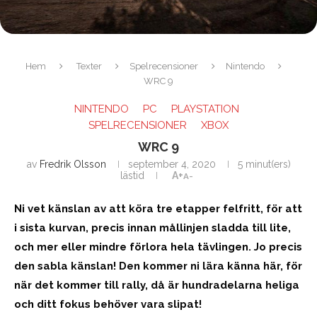
Hem
Texter
Spelrecensioner
Nintendo
WRC 9
NINTENDO
PC
PLAYSTATION
SPELRECENSIONER
XBOX
WRC 9
av
Fredrik Olsson
september 4, 2020
5 minut(ers)
lästid
A+
A-
Ni vet känslan av att köra tre etapper felfritt, för att
i sista kurvan, precis innan mållinjen sladda till lite,
och mer eller mindre förlora hela tävlingen. Jo precis
den sabla känslan! Den kommer ni lära känna här, för
när det kommer till rally, då är hundradelarna heliga
och ditt fokus behöver vara slipat!