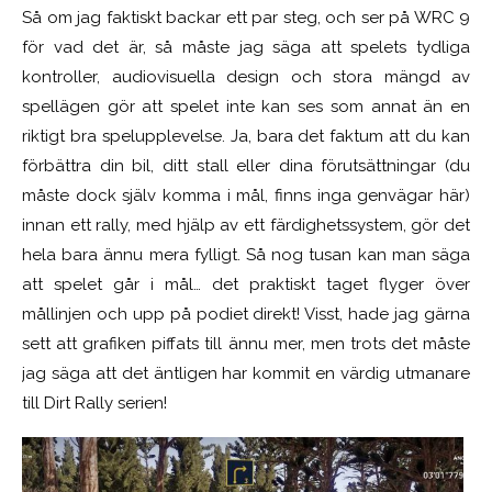
Så om jag faktiskt backar ett par steg, och ser på WRC 9
för vad det är, så måste jag säga att spelets tydliga
kontroller, audiovisuella design och stora mängd av
spellägen gör att spelet inte kan ses som annat än en
riktigt bra spelupplevelse. Ja, bara det
faktum att du kan
förbättra din bil, ditt stall eller dina förutsättningar (du
måste dock själv komma i mål, finns inga genvägar här)
innan ett rally, med hjälp av ett färdighetssystem, gör det
hela bara ännu mera fylligt. Så nog tusan kan man säga
att spelet går i mål… det praktiskt taget flyger över
mållinjen och upp på podiet direkt! Visst, hade jag gärna
sett att grafiken piffats till ännu mer, men trots det måste
jag säga att det äntligen har kommit en värdig utmanare
till Dirt Rally serien!