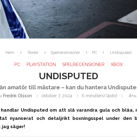
Hem
Texter
Spelrecensioner
PC
Undisputed
PC
PLAYSTATION
SPELRECENSIONER
XBOX
UNDISPUTED
ån amatör till mästare – kan du hantera Undisput
av
Fredrik Olsson
oktober 7, 2024
6 minut(ers) lästid
A+
A
l handlar Undisputed om att slå varandra gula och blåa, m
at nyanserat och detaljrikt boxningsspel under den 
 jag säger!