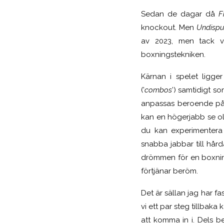
Sedan de dagar då
F
knockout. Men
Undispu
av 2023, men tack va
boxningstekniken.
Kärnan i spelet ligg
(’
combos
’) samtidigt so
anpassas beroende på 
kan en högerjabb se oli
du kan experimentera
snabba jabbar till hård
drömmen för en boxnin
förtjänar beröm.
Det är sällan jag har fa
vi ett par steg tillbaka 
att komma in i. Dels b