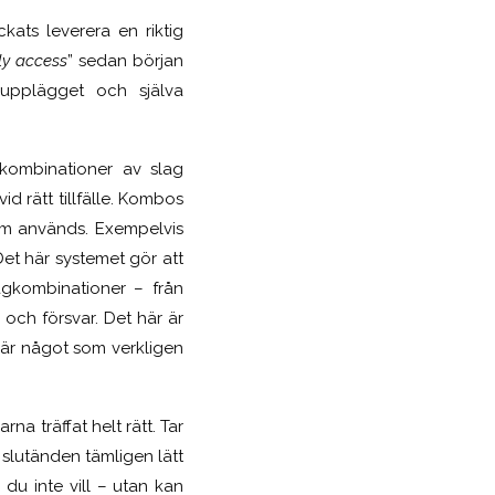
ats leverera en riktig
ly access
” sedan början
lupplägget och själva
kombinationer av slag
id rätt tillfälle. Kombos
om används. Exempelvis
Det här systemet gör att
gkombinationer – från
 och försvar. Det här är
är något som verkligen
na träffat helt rätt. Tar
 i slutänden tämligen lätt
du inte vill – utan kan