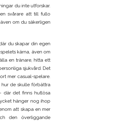
ingar du inte utforskar.
svårare att till fullo
, även om du säkerligen
 där du skapar din egen
r spelets kärna, även om
la en tränare, hitta ett
personliga sjukvård. Det
bort mer casual-spelare.
se hur de skulle förbättra
– där det finns hutlösa
Mycket hänger nog ihop
. Genom att skapa en mer
och den överliggande