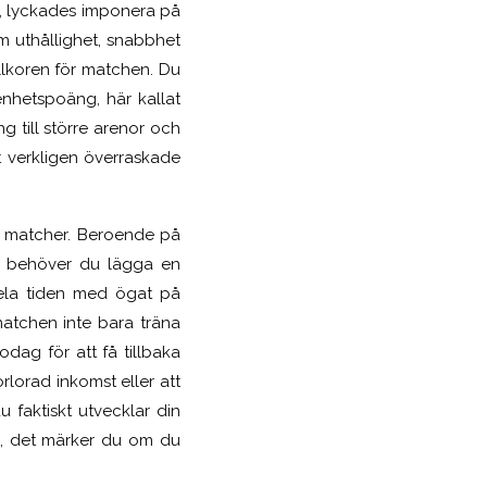
t, lyckades imponera på
om uthållighet, snabbhet
llkoren för matchen. Du
enhetspoäng, här kallat
ng till större arenor och
t verkligen överraskade
ade matcher. Beroende på
är behöver du lägga en
ela tiden med ögat på
atchen inte bara träna
odag för att få tillbaka
rlorad inkomst eller att
 faktiskt utvecklar din
li, det märker du om du