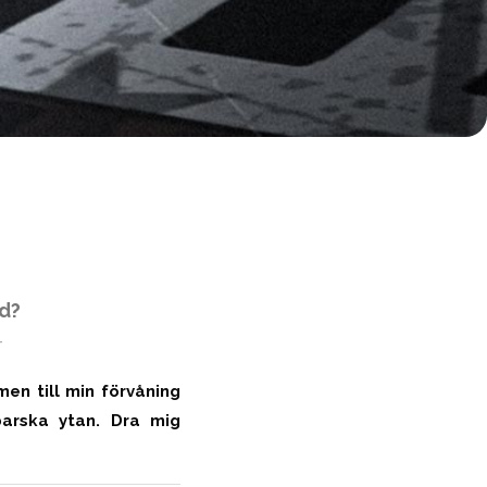
ed?
-
en till min förvåning
barska ytan. Dra mig