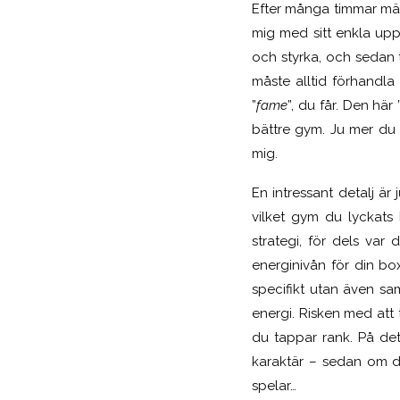
Efter många timmar mär
mig med sitt enkla uppl
och styrka, och sedan 
måste alltid förhandla
”
fame
”, du får. Den här 
bättre gym. Ju mer du 
mig.
En intressant detalj är
vilket gym du lyckats
strategi, för dels var
energinivån för din b
specifikt utan även sam
energi. Risken med att 
du tappar rank. På det
karaktär – sedan om de
spelar…