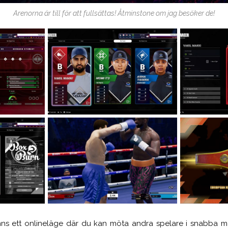
Arenorna är till för att fullsättas! Åtminstone om jag besöker de!
nns ett onlineläge där du kan möta andra spelare i snabba mat