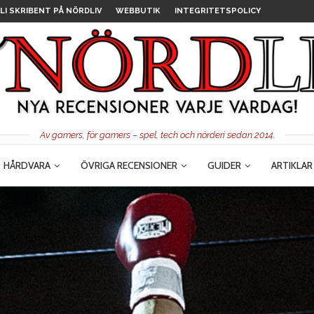
LI SKRIBENT PÅ NÖRDLIV
WEBBUTIK
INTEGRITETSPOLICY
Av gamers, för gamers – spel, tech och nörderi sedan 2014.
HÅRDVARA
ÖVRIGA RECENSIONER
GUIDER
ARTIKLAR