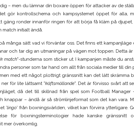
r dig – men du lämnar din boxare öppen för attacker av de ställn
det gör kontrollschema och kampsystemet öppet för alla, men 
tt gäng ronder innanför ringen för att börja få kläm på djupet
match initialt ändå.
 på många sätt vad vi förväntar oss. Det finns ett kampanjläge
 tränar och tar dig an utmaningar på vägen mot toppen. Detta ä
ck match
”-stunderna som sticker ut. I kampanjen måste du anstäl
dra personer som tar hand om allt från sociala medier till din 
, men med ett något plottrigt gränssnitt kan det lätt skrämma 
ner för lite lättsamt ”
käftsmällande
”. Det är förvisso svårt att 
njläget, då det till skillnad från spel som Football Manager 
h knappar – ändå är så strömlinjeformat som det kan vara. 
et ’
lingo
’ från boxningsvärlden, vilket kan förvirra ytterligare
lse för boxningsterminologier hade kanske gränssnitt 
it mer överkomlig.