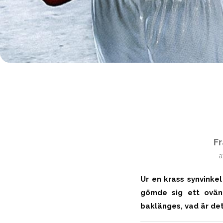
Fr
Ur en krass synvinke
gömde sig ett ovänt
baklänges, vad är det