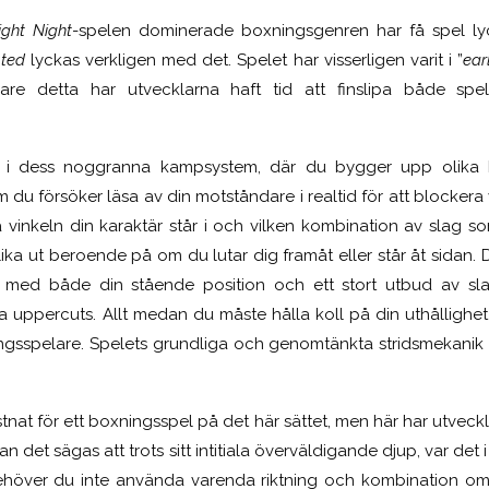
ight Night
-spelen dominerade boxningsgenren har få spel lyck
ted
lyckas verkligen med det. Spelet har visserligen varit i ”
ear
re detta har utvecklarna haft tid att finslipa både spe
er i dess noggranna kampsystem, där du bygger upp olika 
m du försöker läsa av din motståndare i realtid för att blockera v
vinkeln din karaktär står i och vilken kombination av slag s
ka ut beroende på om du lutar dig framåt eller står åt sidan. 
 med både din stående position och ett stort utbud av sla
a uppercuts. Allt medan du måste hålla koll på din uthållighet
gsspelare. Spelets grundliga och genomtänkta stridsmekanik 
stnat för ett boxningsspel på det här sättet, men här har utvecklar
kan det sägas att trots sitt intitiala överväldigande djup, var det
ehöver du inte använda varenda riktning och kombination om 