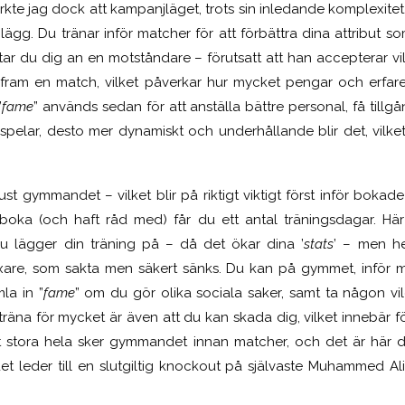
kte jag dock att kampanjläget, trots sin inledande komplexite
ägg. Du tränar inför matcher för att förbättra dina attribut s
tar du dig an en motståndare – förutsatt att han accepterar vi
 fram en match, vilket påverkar hur mycket pengar och erfar
”
fame
” används sedan för att anställa bättre personal, få tillgå
spelar, desto mer dynamiskt och underhållande blir det, vilke
 just gymmandet – vilket blir på riktigt viktigt först inför bok
 boka (och haft råd med) får du ett antal träningsdagar. H
 du lägger din träning på – då det ökar dina ’
stats
’ – men h
oxare, som sakta men säkert sänks. Du kan på gymmet, inför m
la in ”
fame
” om du gör olika sociala saker, samt ta någon vil
träna för mycket är även att du kan skada dig, vilket innebär fö
 stora hela sker gymmandet innan matcher, och det är här du
t leder till en slutgiltig knockout på självaste Muhammed A