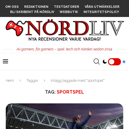
OM OSS
REDAKTIONEN
TESTDATORER
VÅRA UTMÄRKELSER
BLI SKRIBENT PÅ NÖRDLIV
WEBBUTIK
INTEGRITETSPOLICY
Av gamers, för gamers – spel, tech och nörderi sedan 2014.
Hem
Taggar
Inlägg taggade med "sportspel"
TAG:
SPORTSPEL