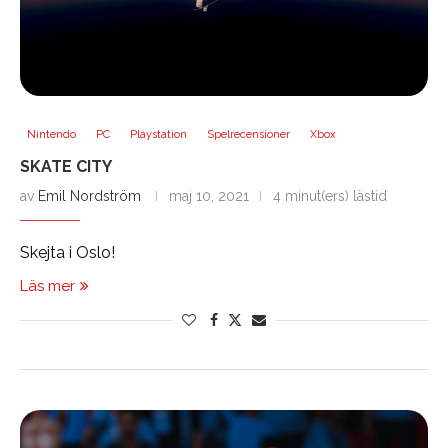
Nintendo
PC
Playstation
Spelrecensioner
Xbox
SKATE CITY
av
Emil Nordström
maj 10, 2021
4 minut(ers) lästid
Skejta i Oslo!
Läs mer