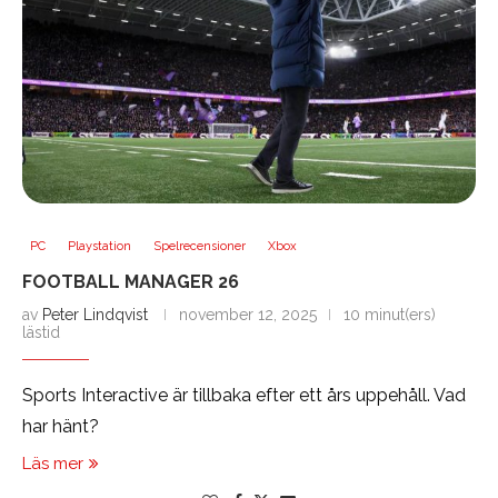
PC
Playstation
Spelrecensioner
Xbox
FOOTBALL MANAGER 26
av
Peter Lindqvist
november 12, 2025
10 minut(ers)
lästid
Sports Interactive är tillbaka efter ett års uppehåll. Vad
har hänt?
Läs mer