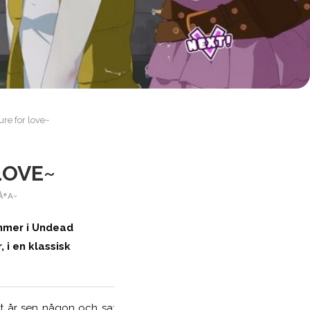
re for love~
LOVE~
A+
A-
kommer i Undead
i en klassisk
ot år sen någon och sa: