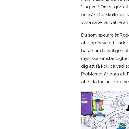
”Jag vet! Om vi gör e
också? Det skulle väl 
vissa saker är bättre än
Du som spelare är Regg
att upptäcka att under
bara har du tydligen bl
mystiska omständighet
dig att få koll på vad s
Problemet är bara att Pe
att hitta farsan, botem