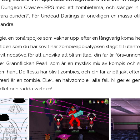
tt Dungeon Crawler-JRPG med ett zombietema, och slänger in
vara dunder?”. För Undead Darlings är onekligen en massa oli
 andra.
ie, en tonårspojke som vaknar upp efter en långvarig koma hem
 tiden som du har sovit har zombieapokalypsen slagit till utanf
ivit nedsövd för att undvika att bli smittad, din far är försvun
er. Grannflickan Pearl, som är en mystisk mix av kompis och 
om hänt. De flesta har blivit zombies, och din far är på jakt efter
arl är en zombie. Eller.. en halvzombie i alla fall. Ni ger er ge
edlet och rädda världen!