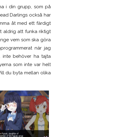
 ha i din grupp, som på
ndead Darlings också har
mma åt med ett färdigt
ldrig att funka riktigt
 ange vem som ska göra
inprogrammerat när jag
 inte behöver ha tajta
yerna som inte var helt
Vill du byta mellan olika