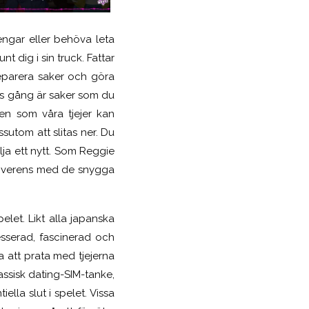
engar eller behöva leta
 dig i sin truck. Fattar
 reparera saker och göra
ts gång är saker som du
gen som våra tjejer kan
utom att slitas ner. Du
lja ett nytt. Som Reggie
a överens med de snygga
let. Likt alla japanska
esserad, fascinerad och
 att prata med tjejerna
lassisk dating-SIM-tanke,
ella slut i spelet. Vissa