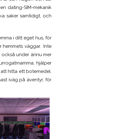
 en dating-SIM-mekanik
ka saker samtidigt, och
ma i ditt eget hus, för
ör hemmets väggar. Inte
nen också under ännu mer
surrogatmamma, hjälper
 att hitta ett botemedel.
nast iväg på äventyr, för