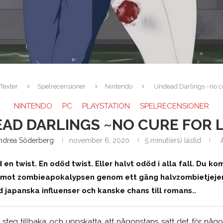
Texter
Spelrecensioner
Nintendo
Undead Darlings ~no cu
NINTENDO
PC
PLAYSTATION
SPELRECENSIONER
AD DARLINGS ~NO CURE FOR 
ndrea Söderberg
november 6, 2020
5 minut(ers) lästid
 en twist. En odöd twist. Eller halvt odöd i alla fall. Du 
s mot zombieapokalypsen genom ett gäng halvzombietjejer, 
japanska influenser och kanske chans till romans..
steg tillbaka och uppskatta att någonstans satt det för någ