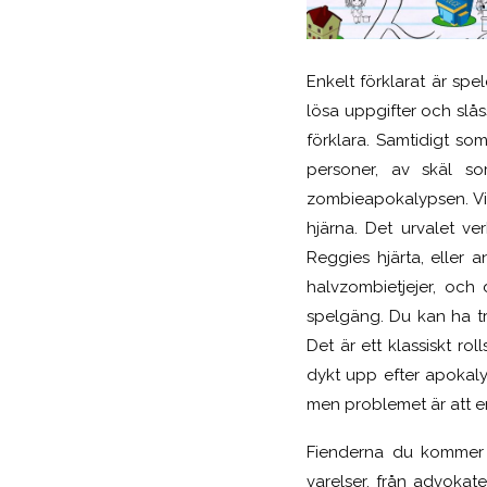
Enkelt förklarat är spe
lösa uppgifter och slå
förklara. Samtidigt som
personer, av skäl so
zombieapokalypsen. Vis
hjärna. Det urvalet ve
Reggies hjärta, eller 
halvzombietjejer, och 
spelgäng. Du kan ha tr
Det är ett klassiskt ro
dykt upp efter apokaly
men problemet är att 
Fienderna du kommer 
varelser, från advokat