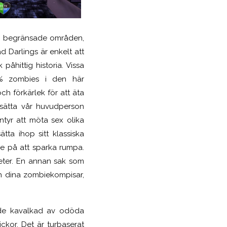
in i begränsade områden,
 Darlings är enkelt att
påhittig historia. Vissa
00% zombies i den här
h förkärlek för att äta
a sätta vår huvudperson
ntyr att möta sex olika
tta ihop sitt klassiska
re på att sparka rumpa.
gheter. En annan sak som
ch dina zombiekompisar,
nde kavalkad av odöda
ckor. Det är turbaserat