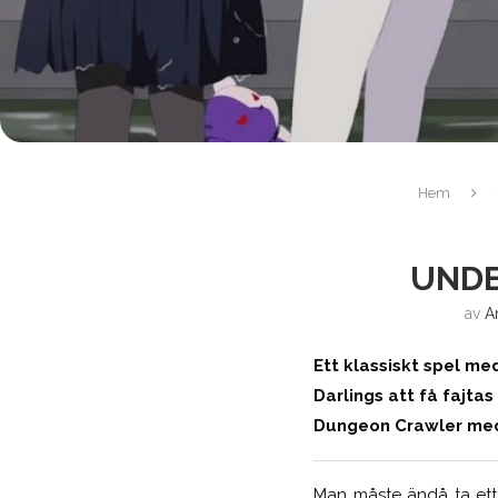
Hem
UNDE
av
A
Ett klassiskt spel med
Darlings att få fajta
Dungeon Crawler med 
Man måste ändå ta ett 