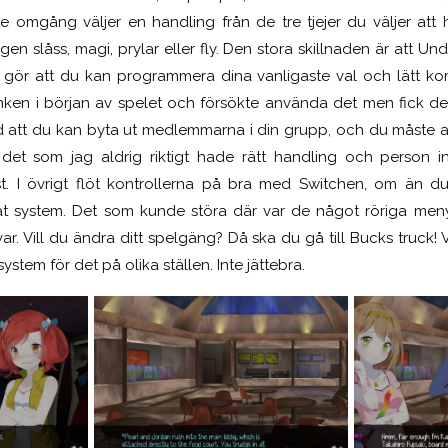
e omgång väljer en handling från de tre tjejer du väljer att
ngen slåss, magi, prylar eller fly. Den stora skillnaden är att U
 gör att du kan programmera dina vanligaste val och lätt ko
ken i början av spelet och försökte använda det men fick det a
med att du kan byta ut medlemmarna i din grupp, och du måste
det som jag aldrig riktigt hade rätt handling och person 
 I övrigt flöt kontrollerna på bra med Switchen, om än du
rat system. Det som kunde störa där var de något röriga men
var. Vill du ändra ditt spelgäng? Då ska du gå till Bucks truck! 
ystem för det på olika ställen. Inte jättebra.