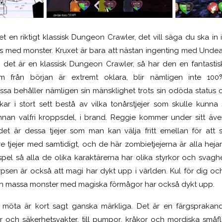
let en riktigt klassisk Dungeon Crawler, det vill säga du ska 
ss med monster. Kruxet är bara att nästan ingenting med Undead
 det är en klassisk Dungeon Crawler, så har den en fantastisk 
m från början är extremt oklara, blir nämligen inte 1
sa behåller nämligen sin mänsklighet trots sin odöda status oc
rkar i stort sett bestå av vilka tonårstjejer som skulle kunn
annan valfri kroppsdel, i brand. Reggie kommer under sitt äve
det är dessa tjejer som man kan välja fritt emellan för att sä
e tjejer med samtidigt, och de här zombietjejerna är alla heja
llspel så alla de olika karaktärerna har olika styrkor och sva
psen är också att magi har dykt upp i världen. Kul för dig o
en massa monster med magiska förmågor har också dykt upp.
möta är kort sagt ganska märkliga. Det är en färgspraka
er och säkerhetsvakter, till pumpor, kråkor och mordiska småfli