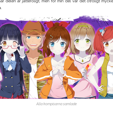
är delen är jätteroligt, men för min del var det otroligt mycke
a.
Alla kompisarna samlade