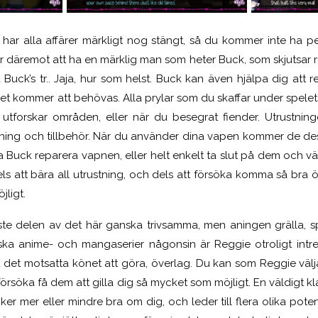
har alla affärer märkligt nog stängt, så du kommer inte ha p
r däremot att ha en märklig man som heter Buck, som skjutsar runt
å Buck’s tr.. Jaja, hur som helst. Buck kan även hjälpa dig att
Det kommer att behövas. Alla prylar som du skaffar under spele
 utforskar områden, eller när du besegrat fiender. Utrustnin
ning och tillbehör. När du använder dina vapen kommer de dess
ta Buck reparera vapnen, eller helt enkelt ta slut på dem och vä
dels att bära all utrustning, och dels att försöka komma så br
ligt.
ste delen av det här ganska trivsamma, men aningen grälla, spe
nska anime- och mangaserier någonsin är Reggie otroligt intr
det motsatta könet att göra, överlag. Du kan som Reggie välja
 försöka få dem att gilla dig så mycket som möjligt. En väldigt k
ker mer eller mindre bra om dig, och leder till flera olika potenti