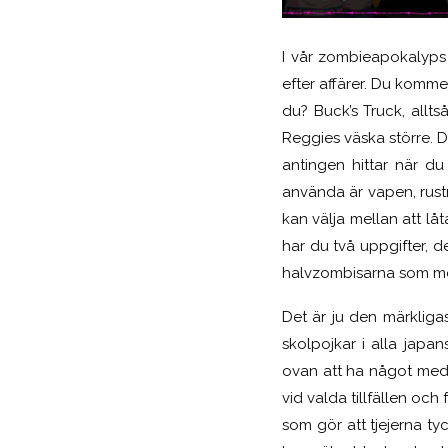
I vår zombieapokalyps 
efter affärer. Du komme
du? Buck’s Truck, allts
Reggies väska större. 
antingen hittar när du
använda är vapen, rust
kan välja mellan att lå
har du två uppgifter, 
halvzombisarna som möj
Det är ju den märkliga
skolpojkar i alla japa
ovan att ha något med 
vid valda tillfällen och
som gör att tjejerna tyc