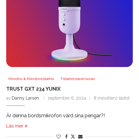
Mikrofon & Mikrofontillbehör
Tillbehörsrecensioner
TRUST GXT 234 YUNIX
av
Danny Larsen
september 6, 2024
8 minut(ers) lästid
Är denna bordsmikrofon värd sina pengar?!
Läs mer