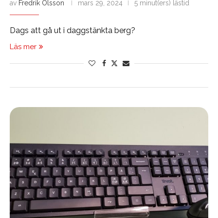
av
Fredrik Olsson
mars 29, 2024
5 minut(ers) lästid
Dags att gå ut i daggstänkta berg?
Läs mer