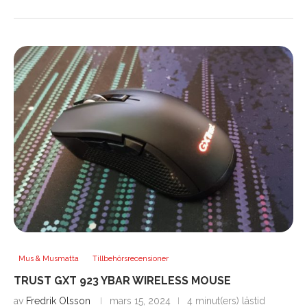
Mus & Musmatta
Tillbehörsrecensioner
TRUST GXT 923 YBAR WIRELESS MOUSE
av
Fredrik Olsson
mars 15, 2024
4 minut(ers) lästid