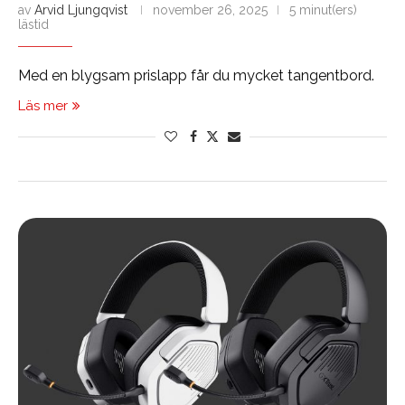
av
Arvid Ljungqvist
november 26, 2025
5 minut(ers)
lästid
Med en blygsam prislapp får du mycket tangentbord.
Läs mer