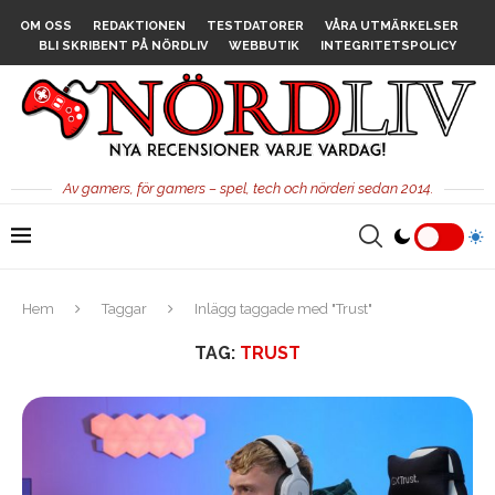
OM OSS
REDAKTIONEN
TESTDATORER
VÅRA UTMÄRKELSER
BLI SKRIBENT PÅ NÖRDLIV
WEBBUTIK
INTEGRITETSPOLICY
Av gamers, för gamers – spel, tech och nörderi sedan 2014.
Hem
Taggar
Inlägg taggade med "Trust"
TAG:
TRUST