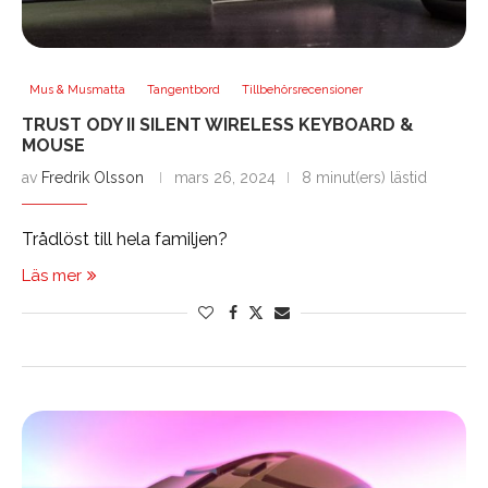
Mus & Musmatta
Tangentbord
Tillbehörsrecensioner
TRUST ODY II SILENT WIRELESS KEYBOARD &
MOUSE
av
Fredrik Olsson
mars 26, 2024
8 minut(ers) lästid
Trådlöst till hela familjen?
Läs mer