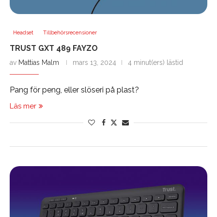
Headset
Tillbehörsrecensioner
TRUST GXT 489 FAYZO
av
Mattias Malm
mars 13, 2024
4 minut(ers) lästid
Pang för peng, eller slöseri på plast?
Läs mer