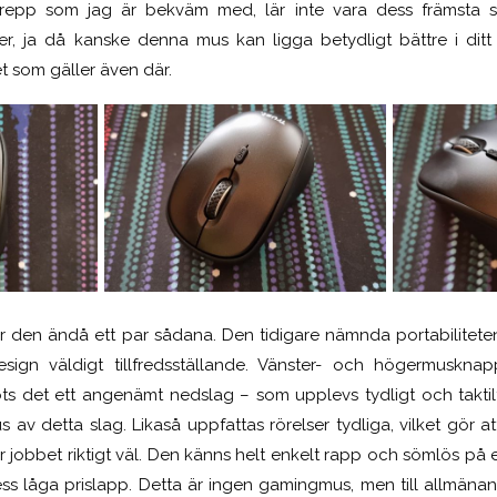
grepp som jag är bekväm med, lär inte vara dess främsta s
er, ja då kanske denna mus kan ligga betydligt bättre i di
t som gäller även där.
r har den ändå ett par sådana. Den tidigare nämnda portabilitete
sign väldigt tillfredsställande. Vänster- och högermuskna
ts det ett angenämt nedslag – som upplevs tydligt och taktilt
s av detta slag. Likaså uppfattas rörelser tydliga, vilket gör a
 jobbet riktigt väl. Den känns helt enkelt rapp och sömlös på ett
ess låga prislapp. Detta är ingen gamingmus, men till allmä