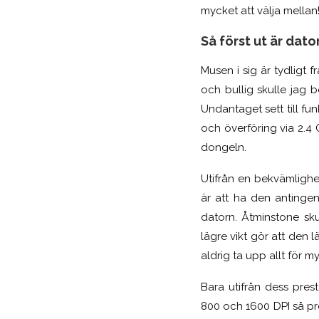
mycket att välja mellan
Så först ut är dat
Musen i sig är tydligt
och bullig skulle jag 
Undantaget sett till f
och överföring via 2.4
dongeln.
Utifrån en bekvämligh
är att ha den antingen
datorn. Åtminstone sk
lägre vikt gör att den 
aldrig ta upp allt för 
Bara utifrån dess pr
800 och 1600 DPI så pr