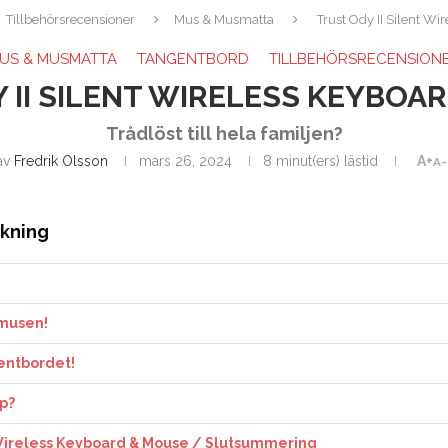
Tillbehörsrecensioner
Mus & Musmatta
Trust Ody II Silent W
US & MUSMATTA
TANGENTBORD
TILLBEHÖRSRECENSION
 II SILENT WIRELESS KEYBOA
Trådlöst till hela familjen?
av
Fredrik Olsson
mars 26, 2024
8 minut(ers) lästid
A+
A-
ckning
rmusen!
entbordet!
öp?
t Wireless Keyboard & Mouse / Slutsummering