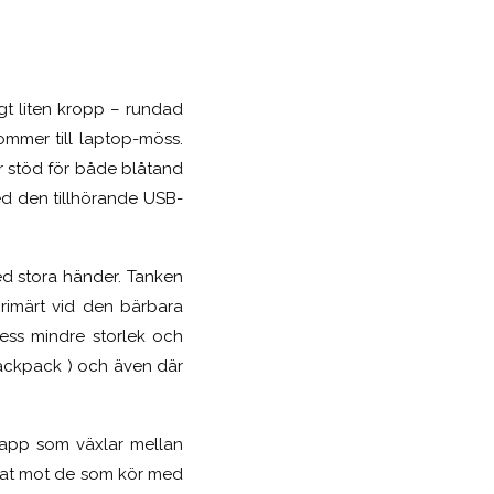
gt liten kropp – rundad
ommer till laptop-möss.
r stöd för både blåtand
ed den tillhörande USB-
d stora händer. Tanken
primärt vid den bärbara
ess mindre storlek och
 Backpack ) och även där
app som växlar mellan
ktat mot de som kör med