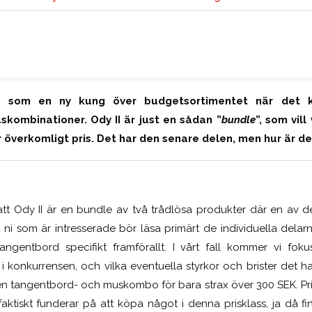
n som en ny kung över budgetsortimentet när det k
kombinationer. Ody II är just en sådan ”
bundle
”, som vill
ör överkomligt pris. Det har den senare delen, men hur är d
att Ody II är en bundle av två trådlösa produkter där en av 
tt ni som är intresserade bör läsa primärt de individuella del
angentbord specifikt framförallt. I vårt fall kommer vi foku
i konkurrensen, och vilka eventuella styrkor och brister det h
en tangentbord- och muskombo för bara strax över 300 SEK. Pris ä
ktiskt funderar på att köpa något i denna prisklass, ja då finn