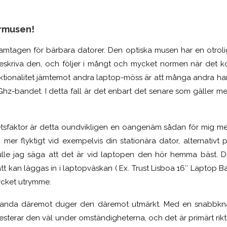
!
ormusen!
 framtagen för bärbara datorer. Den optiska musen har en otroli
beskriva den, och följer i mångt och mycket normen när det k
unktionalitet jämtemot andra laptop-möss är att många andra ha
 Ghz-bandet. I detta fall är det enbart det senare som gäller m
etsfaktor är detta oundvikligen en oangenäm sådan för mig me
 mer flyktigt vid exempelvis din stationära dator, alternativt 
ulle jag säga att det är vid laptopen den hör hemma bäst. D
lätt kan läggas in i laptopväskan ( Ex. Trust Lisboa 16″ Laptop
mycket utrymme.
estanda däremot duger den däremot utmärkt. Med en snabbkn
esterar den väl under omständigheterna, och det är primärt ri