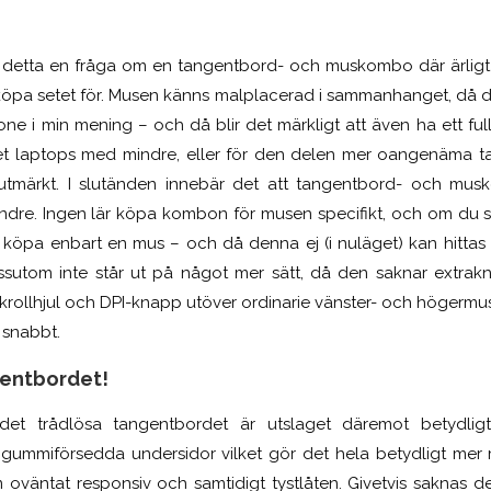
är detta en fråga om en tangentbord- och muskombo där ärligt 
köpa setet för. Musen känns malplacerad i sammanhanget, då 
one i min mening – och då blir det märkligt att även ha ett fu
 det laptops med mindre, eller för den delen mer oangenäma t
utmärkt. I slutänden innebär det att tangentbord- och musko
ndre. Ingen lär köpa kombon för musen specifikt, och om du s
t köpa enbart en mus – och då denna ej (i nuläget) kan hittas 
sutom inte står ut på något mer sätt, då den saknar extrakn
skrollhjul och DPI-knapp utöver ordinarie vänster- och högermus
t snabbt.
entbordet!
det trådlösa tangentbordet är utslaget däremot betydlig
 gummiförsedda undersidor vilket gör det hela betydligt mer 
väntat responsiv och samtidigt tystlåten. Givetvis saknas d