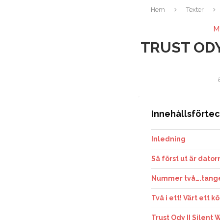
Hem
Texter
M
TRUST ODY
Innehållsförte
Inledning
Så först ut är dato
Nummer två….tang
Två i ett! Värt ett k
Trust Ody II Silen