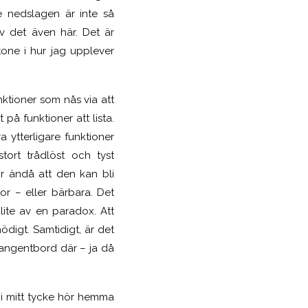
e nedslagen är inte så
v det även här. Det är
tone i hur jag upplever
ktioner som nås via att
å funktioner att lista.
ytterligare funktioner
stort trådlöst och tyst
ör ändå att den kan bli
or – eller bärbara. Det
lite av en paradox. Att
ödigt. Samtidigt, är det
 tangentbord där – ja då
n i mitt tycke hör hemma