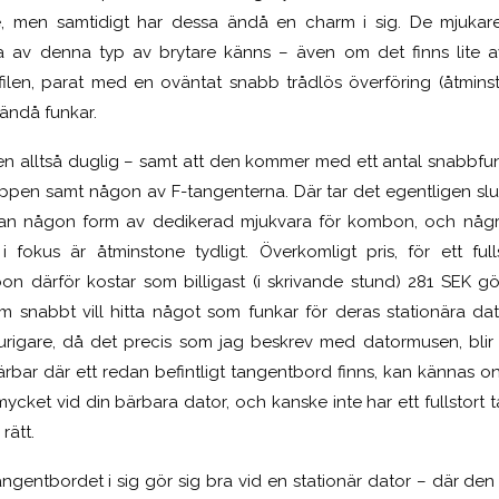
, men samtidigt har dessa ändå en charm i sig. De mjukar
av denna typ av brytare känns – även om det finns lite a
ofilen, parat med en oväntat snabb trådlös överföring (åtmins
 ändå funkar.
 alltså duglig – samt att den kommer med ett antal snabbfun
pen samt någon av F-tangenterna. Där tar det egentligen slut p
tan någon form av dedikerad mjukvara för kombon, och några 
i fokus är åtminstone tydligt. Överkomligt pris, för ett full
n därför kostar som billigast (i skrivande stund) 281 SEK g
m snabbt vill hitta något som funkar för deras stationära dat
rigare, då det precis som jag beskrev med datormusen, blir 
ärbar där ett redan befintligt tangentbord finns, kan kännas on
ycket vid din bärbara dator, och kanske inte har ett fullstort
rätt.
angentbordet i sig gör sig bra vid en stationär dator – där de