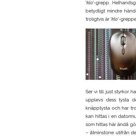
’
klo
’-grepp. Helhands
betydligt mindre händ
troligtvis är ’
klo
’-greppe
Ser vi till just styrko
upplevs dess tysta de
knäpptysta och har tro
kan hittas i en datormu
som hittas här ändå gör
– åtminstone utifrån d