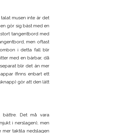
talat musen inte är det
den gör sig bäst med en
llstort tangentbord med
angentbord, men oftast
mbon i detta fall blir
itter med en bärbar, då
separat blir det än mer
appar (finns enbart ett
knapp) gör att den lätt
t bättre. Det må vara
mjukt i nerslagen), men
e mer taktila nedslagen