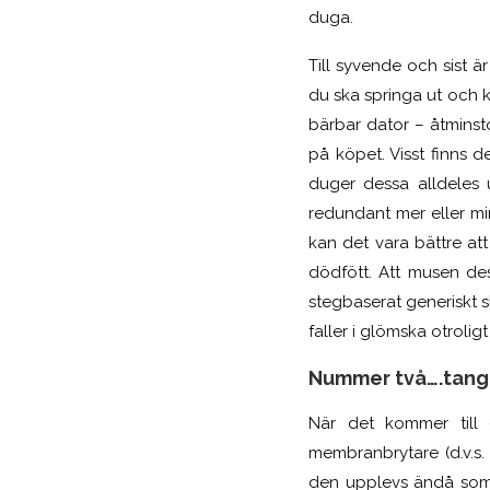
duga.
Till syvende och sist 
du ska springa ut och 
bärbar dator – åtminst
på köpet. Visst finns
duger dessa alldeles 
redundant mer eller mi
kan det vara bättre at
dödfött. Att musen des
stegbaserat generiskt 
faller i glömska otrolig
Nummer två….tang
När det kommer till 
membranbrytare (d.v.s.
den upplevs ändå som o