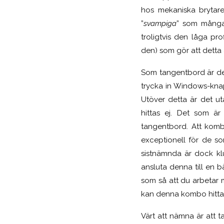
hos mekaniska brytare
”
svampiga
” som många 
troligtvis den låga pr
den) som gör att detta
Som tangentbord är den
trycka in Windows-knap
Utöver detta är det u
hittas ej. Det som är 
tangentbord. Att kombo
exceptionell för de so
sistnämnda är dock klu
ansluta denna till en b
som så att du arbetar m
kan denna kombo hitta 
Värt att nämna är att t