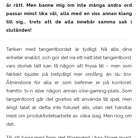
är rätt. Men banne mig om inte många andra ord
passar minst lika väl, alla med en viss annan klang
till sig… trots att de alla innebär samma sak i
slutänden!
Tanken med tangentbordet är tydligt. Nå alla dina
enheter snabbt, och gör det via ett nätt litet tangentbord,
vars storlek lätt kan få någon att fnysa till – men som
faktiskt bjuder på betydligt mer omfång än du tror.
Åtminstone för alla er som befinner er på kontoret,
framför tv-n eller någon annan icke-gaming-plats. Som
tangentbord går det givetvis att använda till spel, men
ärligt talat är detta inte fokuset alls, utan det handlar
mest om produktivitetsarbete av olika slag. Men nog om
det…
Till att börja med finns det tillgängligt i fyra färger (svart,