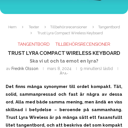
Hem
Texter
Tillbehörsrecensioner
Tangentbord
Trust Lyra Compact Wireless Keyboard
TANGENTBORD
TILLBEHÖRSRECENSIONER
TRUST LYRA COMPACT WIRELESS KEYBOARD
Ska vi ut och ta emot en lyra?
av
Fredrik Olsson
mars 8, 2024
9 minut(ers) lästid
A+
A-
Det finns många synonymer till ordet kompakt. Tät,
solid, sammanpressad och fast är några av dessa
ord. Alla med både samma mening, men ändå en viss
skillnad i betydelse – beroende på sammanhang.
Trust Lyra Wireless är på många sätt ett fasansfullt
litet tangentbord, och att beskriva det som kompakt