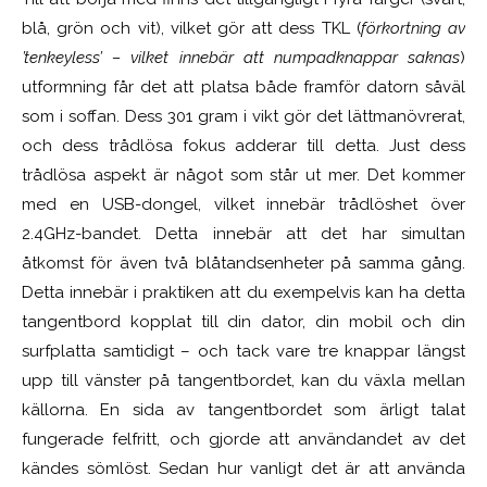
blå, grön och vit), vilket gör att dess TKL (
förkortning av
’tenkeyless’ – vilket innebär att numpadknappar saknas
)
utformning får det att platsa både framför datorn såväl
som i soffan. Dess 301 gram i vikt gör det lättmanövrerat,
och dess trådlösa fokus adderar till detta. Just dess
trådlösa aspekt är något som står ut mer. Det kommer
med en USB-dongel, vilket innebär trådlöshet över
2.4GHz-bandet. Detta innebär att det har simultan
åtkomst för även två blåtandsenheter på samma gång.
Detta innebär i praktiken att du exempelvis kan ha detta
tangentbord kopplat till din dator, din mobil och din
surfplatta samtidigt – och tack vare tre knappar längst
upp till vänster på tangentbordet, kan du växla mellan
källorna. En sida av tangentbordet som ärligt talat
fungerade felfritt, och gjorde att användandet av det
kändes sömlöst. Sedan hur vanligt det är att använda