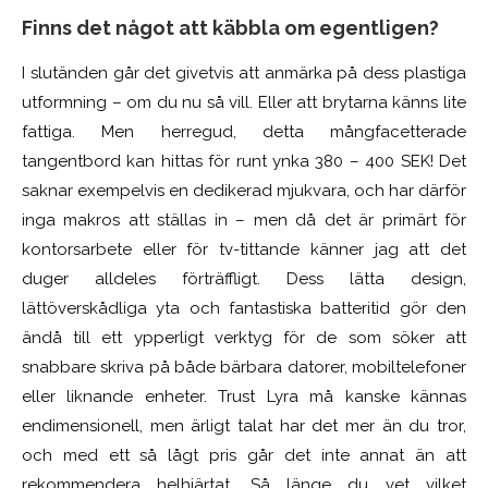
Finns det något att käbbla om egentligen?
I slutänden går det givetvis att anmärka på dess plastiga
utformning – om du nu så vill. Eller att brytarna känns lite
fattiga. Men herregud, detta mångfacetterade
tangentbord kan hittas för runt ynka 380 – 400 SEK! Det
saknar exempelvis en dedikerad mjukvara, och har därför
inga makros att ställas in – men då det är primärt för
kontorsarbete eller för tv-tittande känner jag att det
duger alldeles förträffligt. Dess lätta design,
lättöverskådliga yta och fantastiska batteritid gör den
ändå till ett ypperligt verktyg för de som söker att
snabbare skriva på både bärbara datorer, mobiltelefoner
eller liknande enheter. Trust Lyra må kanske kännas
endimensionell, men ärligt talat har det mer än du tror,
och med ett så lågt pris går det inte annat än att
rekommendera helhjärtat. Så länge du vet vilket