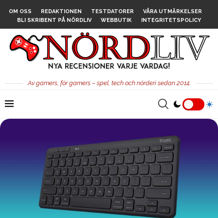
OM OSS
REDAKTIONEN
TESTDATORER
VÅRA UTMÄRKELSER
BLI SKRIBENT PÅ NÖRDLIV
WEBBUTIK
INTEGRITETSPOLICY
Av gamers, för gamers – spel, tech och nörderi sedan 2014.