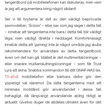
tangentbord på mobiltelefonen kan diskuteras, men vem
är jag att argumentera kring något sådant!
Ser vi till brytarna är det av den väldigt beprövade
saxmodellen. ’
Scissor
’ – eller sax som jag säger i detta fall
– innebär att tangenterna inte bara i detta fall blir väldigt
låga, men väldigt direkta i nedslaget. Komfortmässigt
innebär detta att ’
gaming
’ inte är något område jag skulle
rekommendera för användare av detta tangentbord,
även om det kan gå. Istället är det multimedialösningar –
eller snarare multianslutningslösningar – som får Trust
Lyra att skina. Snabba kommandon till ditt QNAP-NAS (ex.
TS-464
), mobiltelefon eller bärbara dator gör den
ypperligt väl däremot. De lätta tangenterna med sitt
minimala motstånd gör användandet i dessa fall
behagligt, då långvarigt användande aldrig riktigt är
aktuellt. Givetvis duger de alldeles utmärkt även för det