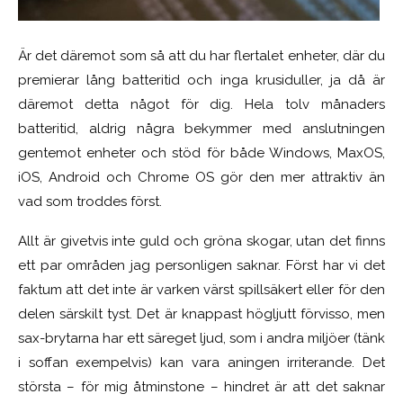
Är det däremot som så att du har flertalet enheter, där du
premierar lång batteritid och inga krusiduller, ja då är
däremot detta något för dig. Hela tolv månaders
batteritid, aldrig några bekymmer med anslutningen
gentemot enheter och stöd för både Windows, MaxOS,
iOS, Android och Chrome OS gör den mer attraktiv än
vad som troddes först.
Allt är givetvis inte guld och gröna skogar, utan det finns
ett par områden jag personligen saknar. Först har vi det
faktum att det inte är varken värst spillsäkert eller för den
delen särskilt tyst. Det är knappast högljutt förvisso, men
sax-brytarna har ett säreget ljud, som i andra miljöer (tänk
i soffan exempelvis) kan vara aningen irriterande. Det
största – för mig åtminstone – hindret är att det saknar