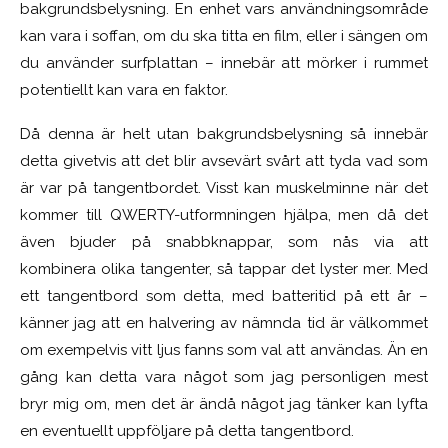
bakgrundsbelysning. En enhet vars användningsområde
kan vara i soffan, om du ska titta en film, eller i sängen om
du använder surfplattan – innebär att mörker i rummet
potentiellt kan vara en faktor.
Då denna är helt utan bakgrundsbelysning så innebär
detta givetvis att det blir avsevärt svårt att tyda vad som
är var på tangentbordet. Visst kan muskelminne när det
kommer till QWERTY-utformningen hjälpa, men då det
även bjuder på snabbknappar, som nås via att
kombinera olika tangenter, så tappar det lyster mer. Med
ett tangentbord som detta, med batteritid på ett år –
känner jag att en halvering av nämnda tid är välkommet
om exempelvis vitt ljus fanns som val att användas. Än en
gång kan detta vara något som jag personligen mest
bryr mig om, men det är ändå något jag tänker kan lyfta
en eventuellt uppföljare på detta tangentbord.