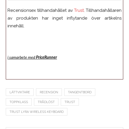
Recensionsex tillhandahållet av
Trust
. Tillhandahållaren
av produkten har inget inflytande över artikelns
innehåll.
i samarbete med
PriceRunner
LÄTTVIKTARE
RECENSION
TANGENTBORD
TOPPKLASS
TRÅDLÖST
TRUST
TRUST LYRA WIRELESS KEYBOARD