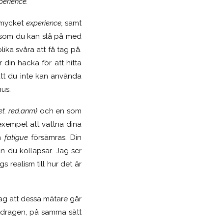
perience.
t mycket
experience,
samt
r som du kan slå på med
lika svåra att få tag på.
 din hacka för att hitta
att du inte kan använda
us.
het. red.anm)
och en som
 exempel att vattna dina
in
fatigue
försämras. Din
n du kollapsar. Jag ser
 realism till hur det är
jag att dessa mätare går
tdragen, på samma sätt