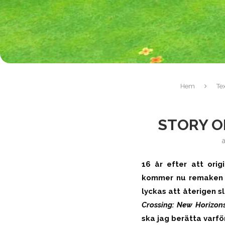
Hem
Te
STORY O
16 år efter att orig
kommer nu remake
lyckas att återigen 
Crossing: New Horizo
ska jag berätta varför