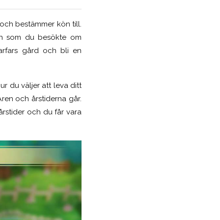
och bestämmer kön till.
 och som du besökte om
arfars gård och bli en
r du väljer att leva ditt
ren och årstiderna går.
årstider och du får vara