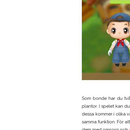
Som bonde har du två 
plantor. I spelet kan d
dessa kommer i olika va
samma funktion. För att 
dem med omsorg och att