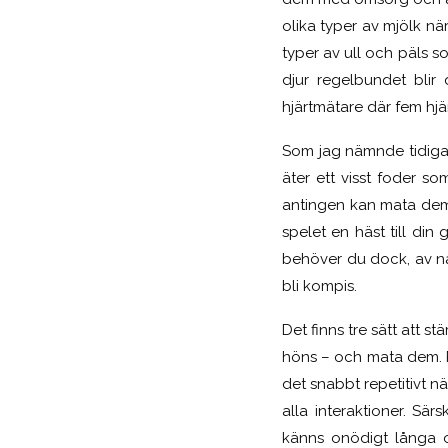
olika typer av mjölk n
typer av ull och päls 
djur regelbundet blir
hjärtmätare där fem hjä
Som jag nämnde tidigar
äter ett visst foder 
antingen kan mata dem m
spelet en häst till din
behöver du dock, av nå
bli kompis.
Det finns tre sätt att s
höns – och mata dem. Pr
det snabbt repetitivt nä
alla interaktioner. Sä
känns onödigt långa o