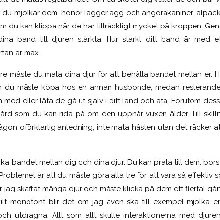
är du mjölkar dem, hönor lägger ägg och angorakaniner, alpacko
som du kan klippa när de har tillräckligt mycket på kroppen. Ge
 dina band till djuren stärkta. Hur starkt ditt band är med 
rtan är max.
e måste du mata dina djur för att behålla bandet mellan er.
som du måste köpa hos en annan husbonde, medan resterande
ed eller låta de gå ut själv i ditt land och äta. Förutom dessa
 gård som du kan rida på om den uppnår vuxen ålder. Till skill
gon oförklarlig anledning, inte mata hästen utan det räcker att
tärka bandet mellan dig och dina djur. Du kan prata till dem, bors
oblemet är att du måste göra alla tre för att vara så effektiv 
r jag skaffat många djur och måste klicka på dem ett flertal gång
rskilt monotont blir det om jag även ska till exempel mjölka 
ch utdragna. Allt som allt skulle interaktionerna med djuren