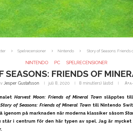
xter
Spelrecensioner
Nintendo
Story of Seasons: Friends 
NINTENDO
PC
SPELRECENSIONER
F SEASONS: FRIENDS OF MINE
av
Jesper Gustafsson
juli 8, 2020
8 minut(ers) lästid
A+
A
inalet
Harvest Moon: Friends of Mineral Town
släpptes ti
n
Story of Seasons: Friends of Mineral Town
till Nintendo Swi
slå igenom på marknaden när moderna klassiker såsom
Sta
ns
står i centrum för den här typen av spel. Jag är mycket
.