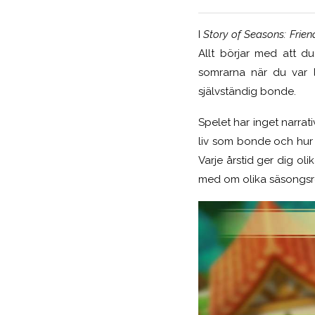
I
Story of Seasons: Frien
Allt börjar med att d
somrarna när du var l
självständig bonde.
Spelet har inget narrati
liv som bonde och hur 
Varje årstid ger dig ol
med om olika säsongsr