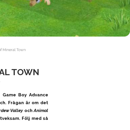
of Mineral Town
RAL TOWN
-
ll Game Boy Advance
tch. Frågan är om det
rdew Valley
och
Animal
 tveksam. Följ med så