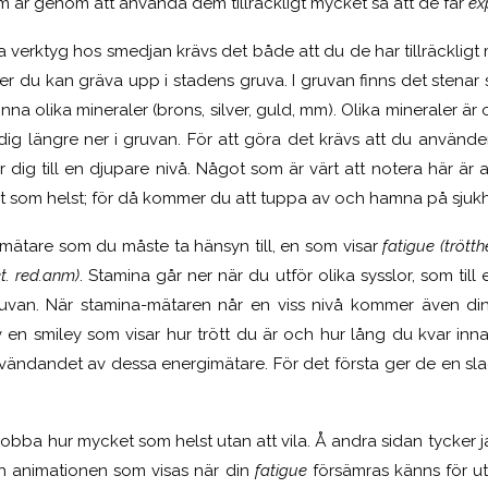
m är genom att använda dem tillräckligt mycket så att de får
ex
a verktyg hos smedjan krävs det både att du de har tillräcklig
aler du kan gräva upp i stadens gruva. I gruvan finns det stena
na olika mineraler (brons, silver, guld, mm). Olika mineraler är o
 dig längre ner i gruvan. För att göra det krävs att du använder
 dig till en djupare nivå. Något som är värt att notera här är 
t som helst; för då kommer du att tuppa av och hamna på sjukh
gimätare som du måste ta hänsyn till, en som visar
fatigue (trött
t. red.anm)
. Stamina går ner när du utför olika sysslor, som till
uvan. När stamina-mätaren når en viss nivå kommer även d
en smiley som visar hur trött du är och hur lång du kvar inna
ändandet av dessa energimätare. För det första ger de en slags
 jobba hur mycket som helst utan att vila. Å andra sidan tycker 
och animationen som visas när din
fatigue
försämras känns för u