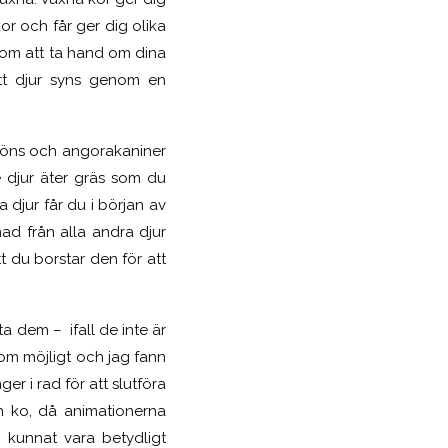
r och får ger dig olika
nom att ta hand om dina
ett djur syns genom en
 Höns och angorakaniner
 djur äter gräs som du
 djur får du i början av
nad från alla andra djur
 du borstar den för att
ta dem – ifall de inte är
som möjligt och jag fann
er i rad för att slutföra
en ko, då animationerna
 kunnat vara betydligt