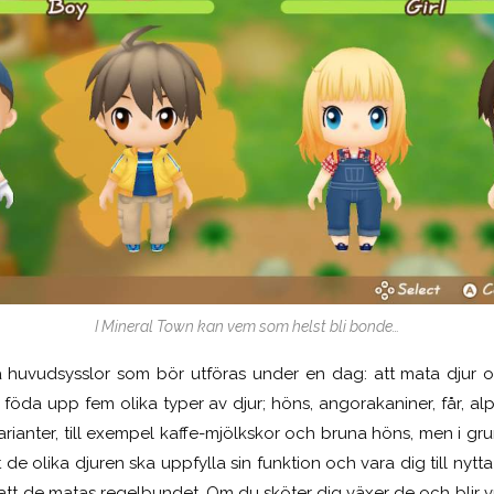
I Mineral Town kan vem som helst bli bonde…
huvudsysslor som bör utföras under en dag: att mata djur o
u föda upp fem olika typer av djur; höns, angorakaniner, får, al
rianter, till exempel kaffe-mjölkskor och bruna höns, men i gr
de olika djuren ska uppfylla sin funktion och vara dig till nytt
 de matas regelbundet. Om du sköter dig växer de och blir v