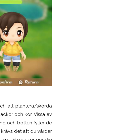
ch att plantera/skörda
packor och kor. Vissa av
und och botten fyller de
a krävs det att du vårdar
uxna. Vuxna kor ger dig