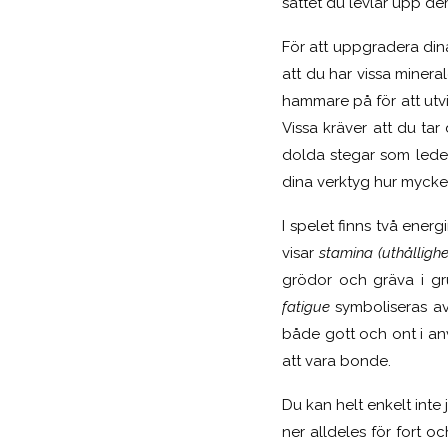
sättet du levlar upp de
För att uppgradera din
att du har vissa miner
hammare på för att utvin
Vissa kräver att du tar
dolda stegar som leder
dina verktyg hur mycke
I spelet finns två ener
visar
stamina
(uthållighe
grödor och gräva i gr
fatigue
symboliseras av 
både gott och ont i anv
att vara bonde.
Du kan helt enkelt inte
ner alldeles för fort 