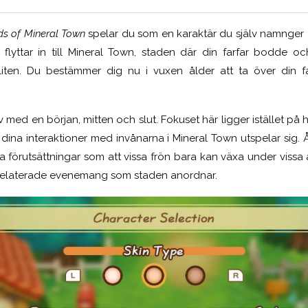
ds of Mineral Town
spelar du som en karaktär du själv namnger 
u flyttar in till Mineral Town, staden där din farfar bodde
iten. Du bestämmer dig nu i vuxen ålder att ta över din f
v med en början, mitten och slut. Fokuset här ligger istället på hu
dina interaktioner med invånarna i Mineral Town utspelar sig. Å
ika förutsättningar som att vissa frön bara kan växa under vissa 
elaterade evenemang som staden anordnar.