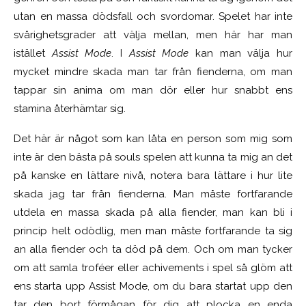
utan en massa dödsfall och svordomar. Spelet har inte
svårighetsgrader att välja mellan, men här har man
istället
Assist Mode
. I
Assist Mode
kan man välja hur
mycket mindre skada man tar från fienderna, om man
tappar sin anima om man dör eller hur snabbt ens
stamina återhämtar sig.
Det här är något som kan låta en person som mig som
inte är den bästa på souls spelen att kunna ta mig an det
på kanske en lättare nivå, notera bara lättare i hur lite
skada jag tar från fienderna. Man måste fortfarande
utdela en massa skada på alla fiender, man kan bli i
princip helt odödlig, men man måste fortfarande ta sig
an alla fiender och ta död på dem. Och om man tycker
om att samla troféer eller achivements i spel så glöm att
ens starta upp Assist Mode, om du bara startat upp den
tar den bort förmågan för dig att plocka en enda