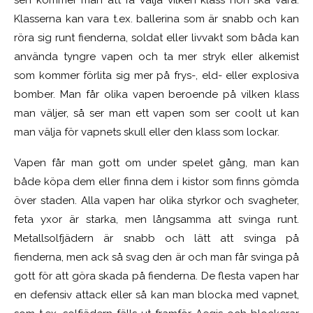
sen kommer man att få välja vilken klass hon ska vara.
Klasserna kan vara t.ex. ballerina som är snabb och kan
röra sig runt fienderna, soldat eller livvakt som båda kan
använda tyngre vapen och ta mer stryk eller alkemist
som kommer förlita sig mer på frys-, eld- eller explosiva
bomber. Man får olika vapen beroende på vilken klass
man väljer, så ser man ett vapen som ser coolt ut kan
man välja för vapnets skull eller den klass som lockar.
Vapen får man gott om under spelet gång, man kan
både köpa dem eller finna dem i kistor som finns gömda
över staden. Alla vapen har olika styrkor och svagheter,
feta yxor är starka, men långsamma att svinga runt.
Metallsolfjädern är snabb och lätt att svinga på
fienderna, men ack så svag den är och man får svinga på
gott för att göra skada på fienderna. De flesta vapen har
en defensiv attack eller så kan man blocka med vapnet,