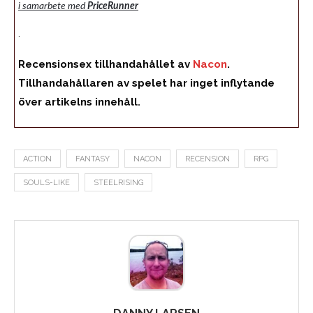
i samarbete med
PriceRunner
.
Recensionsex tillhandahållet av
Nacon
.
Tillhandahållaren av spelet har inget inflytande
över artikelns innehåll.
ACTION
FANTASY
NACON
RECENSION
RPG
SOULS-LIKE
STEELRISING