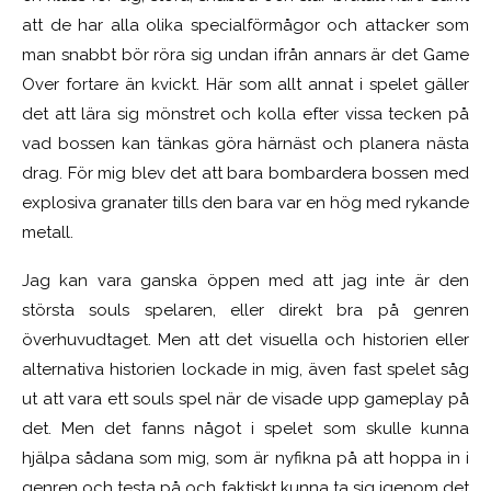
att de har alla olika specialförmågor och attacker som
man snabbt bör röra sig undan ifrån annars är det Game
Over fortare än kvickt. Här som allt annat i spelet gäller
det att lära sig mönstret och kolla efter vissa tecken på
vad bossen kan tänkas göra härnäst och planera nästa
drag. För mig blev det att bara bombardera bossen med
explosiva granater tills den bara var en hög med rykande
metall.
Jag kan vara ganska öppen med att jag inte är den
största souls spelaren, eller direkt bra på genren
överhuvudtaget. Men att det visuella och historien eller
alternativa historien lockade in mig, även fast spelet såg
ut att vara ett souls spel när de visade upp gameplay på
det. Men det fanns något i spelet som skulle kunna
hjälpa sådana som mig, som är nyfikna på att hoppa in i
genren och testa på och faktiskt kunna ta sig igenom det