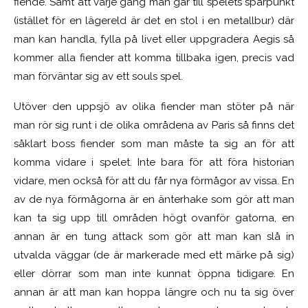
fiende. Samt att varje gång man går till spelets sparpunkt
(istället för en lägereld är det en stol i en metallbur) där
man kan handla, fylla på livet eller uppgradera Aegis så
kommer alla fiender att komma tillbaka igen, precis vad
man förväntar sig av ett souls spel.
Utöver den uppsjö av olika fiender man stöter på när
man rör sig runt i de olika områdena av Paris så finns det
såklart boss fiender som man måste ta sig an för att
komma vidare i spelet. Inte bara för att föra historian
vidare, men också för att du får nya förmågor av vissa. En
av de nya förmågorna är en änterhake som gör att man
kan ta sig upp till områden högt ovanför gatorna, en
annan är en tung attack som gör att man kan slå in
utvalda väggar (de är markerade med ett märke på sig)
eller dörrar som man inte kunnat öppna tidigare. En
annan är att man kan hoppa längre och nu ta sig över