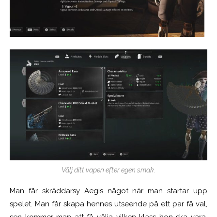
Välj ditt vapen efter egen smak.
Man får skräddarsy Aegis något när man startar upp
spelet. Man får skapa hennes utseende på ett par få val,