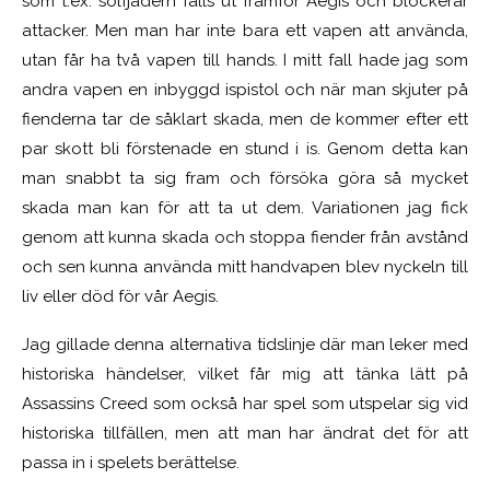
som t.ex. solfjädern fälls ut framför Aegis och blockerar
attacker. Men man har inte bara ett vapen att använda,
utan får ha två vapen till hands. I mitt fall hade jag som
andra vapen en inbyggd ispistol och när man skjuter på
fienderna tar de såklart skada, men de kommer efter ett
par skott bli förstenade en stund i is. Genom detta kan
man snabbt ta sig fram och försöka göra så mycket
skada man kan för att ta ut dem. Variationen jag fick
genom att kunna skada och stoppa fiender från avstånd
och sen kunna använda mitt handvapen blev nyckeln till
liv eller död för vår Aegis.
Jag gillade denna alternativa tidslinje där man leker med
historiska händelser, vilket får mig att tänka lätt på
Assassins Creed som också har spel som utspelar sig vid
historiska tillfällen, men att man har ändrat det för att
passa in i spelets berättelse.