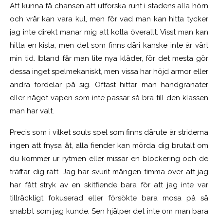
Att kunna få chansen att utforska runt i stadens alla hörn
och vrår kan vara kul, men för vad man kan hitta tycker
jag inte direkt manar mig att kolla överallt. Visst man kan
hitta en kista, men det som finns däri kanske inte är värt
min tid. Ibland får man lite nya kläder, för det mesta gör
dessa inget spelmekaniskt, men vissa har höjd armor eller
andra fördelar på sig. Oftast hittar man handgranater
eller något vapen som inte passar så bra till den klassen
man har valt.
Precis som i vilket souls spel som finns därute är striderna
ingen att fnysa åt, alla fiender kan mörda dig brutalt om
du kommer ur rytmen eller missar en blockering och de
träffar dig rätt. Jag har svurit mången timma över att jag
har fått stryk av en skitfiende bara för att jag inte var
tillräckligt fokuserad eller försökte bara mosa på så
snabbt som jag kunde. Sen hjälper det inte om man bara