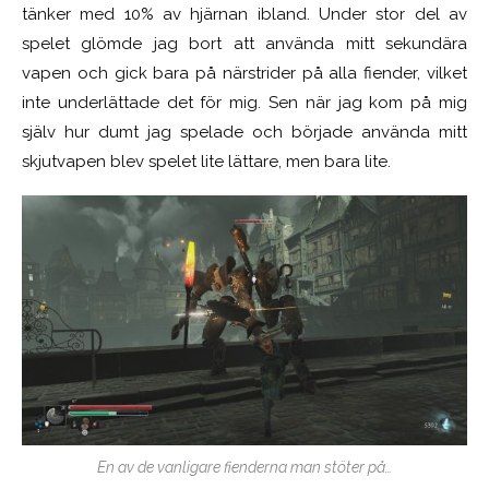
tänker med 10% av hjärnan ibland. Under stor del av
spelet glömde jag bort att använda mitt sekundära
vapen och gick bara på närstrider på alla fiender, vilket
inte underlättade det för mig. Sen när jag kom på mig
själv hur dumt jag spelade och började använda mitt
skjutvapen blev spelet lite lättare, men bara lite.
En av de vanligare fienderna man stöter på…