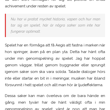
achivement under resten av spelet.
Nu har vi pratat mycket historia, vapen och hur man
tar sig an spelet, här är några saker som inte har
fungerar optimalt.
Spelet har en förmåga att få Aegis att fastna i marken när
hon springer, även på en plan yta. Detta har hänt ofta
under min genomspelning av spelet. Jag har hoppat
genom väggar, trillat genom byggnader eller sprungit
igenom saker som ska vara solida. Talade dialoger hörs
inte eller startar en bit in i meningar, musiken har ibland
försvunnit i helt spelet och allt man hör är ljudeffekterna.
Dessa saker kan man överleva om de bara hände en
gång, men tyvärr har de hänt väldigt ofta i min
genomspelning av spelet, värst är nog att man har