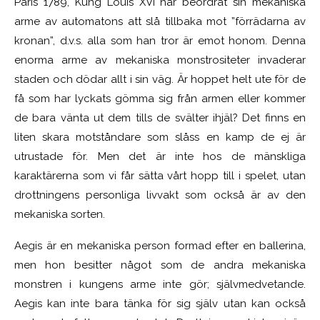
Paris 1789, Kung Louis XVI har beordrat sin mekaniska
arme av automatons att slå tillbaka mot ”förrädarna av
kronan”, d.v.s. alla som han tror är emot honom. Denna
enorma arme av mekaniska monstrositeter invaderar
staden och dödar allt i sin väg. Är hoppet helt ute för de
få som har lyckats gömma sig från armen eller kommer
de bara vänta ut dem tills de svälter ihjäl? Det finns en
liten skara motståndare som slåss en kamp de ej är
utrustade för. Men det är inte hos de mänskliga
karaktärerna som vi får sätta vårt hopp till i spelet, utan
drottningens personliga livvakt som också är av den
mekaniska sorten.
Aegis är en mekaniska person formad efter en ballerina,
men hon besitter något som de andra mekaniska
monstren i kungens arme inte gör; självmedvetande.
Aegis kan inte bara tänka för sig själv utan kan också