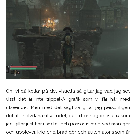
Om vi då kollar på det visuella så gillar jag vad jag ser,
visst det är inte trippel-A grafik som vi får här med
utseendet. Men med det sagt så gillar jag personligen
det lite halvdana utseendet, det tillför någon estetik som
jag gillar just här i spelet och passar in med vad man gör
och upplever, krig ond bråd dör och automatons som är