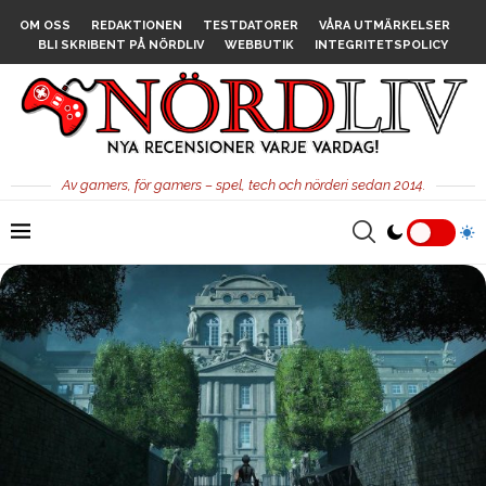
OM OSS
REDAKTIONEN
TESTDATORER
VÅRA UTMÄRKELSER
BLI SKRIBENT PÅ NÖRDLIV
WEBBUTIK
INTEGRITETSPOLICY
Av gamers, för gamers – spel, tech och nörderi sedan 2014.