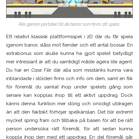
Res genom portalen till de banor som finns att spela.
Ett relativt klassisk plattformsspel i 2D där du får spela
igenom banor, slåss mot fiender och ett antal bossar. En
extrabonus som skulle kunna ha gjort spelet betydligt
mer intressant är att du samtidigt måste agera lite agent.
Du har en
Case File
där alla som misstänks kunna vara
inblandade i stölden finns och info om dem, samt en flik
för föremål du samlat ihop under spelets gång som
senare kan kopplas ihop till ett aktivt uppdrag. Dock
känns denna funktion mer störig och onödigt utdragen
än att den faktiskt förhöjer spelkänslan. Det blir extremt
mycket spring fram och tillbaka på basen för att be rätt
person undersöka rätt föremål, för att sedan kunna
koppla ihop den med ett uppdrag. En del föremål går