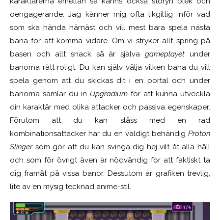
karaktärerna emellan så känns också storyn blek och
oengagerande. Jag känner mig ofta likgiltig inför vad
som ska hända härnäst och vill mest bara spela nästa
bana för att komma vidare. Om vi stryker allt spring på
basen och allt snack så är själva
gameplayet
under
banorna rätt roligt. Du kan själv välja vilken bana du vill
spela genom att du skickas dit i en portal och under
banorna samlar du in
Upgradium
för att kunna utveckla
din karaktär med olika attacker och passiva egenskaper.
Förutom att du kan slåss med en rad
kombinationsattacker har du en väldigt behändig
Proton
Slinger
som gör att du kan svinga dig hej vilt åt alla håll
och som för övrigt även är nödvändig för att faktiskt ta
dig framåt på vissa banor. Dessutom är grafiken trevlig,
lite av en mysig tecknad anime-stil.