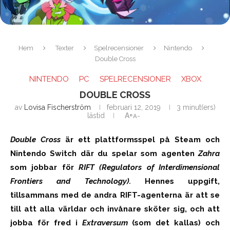
Hem
Texter
Spelrecensioner
Nintendo
Double Cross
NINTENDO
PC
SPELRECENSIONER
XBOX
DOUBLE CROSS
av
Lovisa Fischerström
februari 12, 2019
3 minut(ers)
lästid
A+
A-
Double Cross
är ett plattformsspel på Steam och
Nintendo Switch där du spelar som agenten
Zahra
som jobbar för
RIFT (Regulators of Interdimensional
Frontiers and Technology).
Hennes uppgift,
tillsammans med de andra RIFT-agenterna är att se
till att alla världar och invånare sköter sig, och att
jobba för fred i
Extraversum
(som det kallas) och