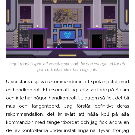
Fight mode! Uppe till vänster syns ditt liv och energinivå för att
göra attacker eller hela dig själv.
Utvecklarna själva rekommenderar att spela spelet med
en handkontroll. Eftersom att jag själv spelade på Steam
och inte har någon handkontroll till datorn så fick det bli
mus och tangentbord. Jag förstår definitivt deras
rekommendation, det är svårt att hålla koll på alla
kommandon med tangentbordet och jag fick ändra en
del av kontrollerna under inställningarna. Tyvärr tror jag