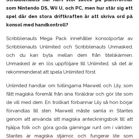
som Nintendo DS, Wii U, och PC, men hur står sig ett
spel där den stora driftkraften är att skriva ord på
konsol med handkontroll?
Scribblenauts Mega Pack innehåller konsolportar av
Scribblenauts Unlimited och Scribblenauts Unmasked,
och du kan byta mellan dem från titelskärmen.
Unmasked är en lös uppföljare till Unlimited, så det är
rekommenderat att spela Unlimited först.
Unlimited handlar om tvillingarna Maxwell och Lily, som
fått magiska föremål från sina föräldrar och gör lite som
de vill med dem. En trollkarl förbannar Lily så hon börjar
förvandlas till sten. Maxwell måste samla in Starites
genom att använda sitt magiska anteckningsbok till att
hjälpa folk och göra goda gärningar runt om i världen.
Starites är magiska stjärnor, och fungerar lite som