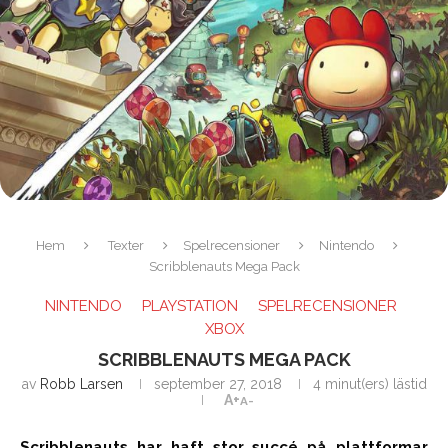
Hem
Texter
Spelrecensioner
Nintendo
Scribblenauts Mega Pack
NINTENDO
PLAYSTATION
SPELRECENSIONER
XBOX
SCRIBBLENAUTS MEGA PACK
av
Robb Larsen
september 27, 2018
4 minut(ers) lästid
A+
A-
Scribblenauts har haft stor succé på plattformar