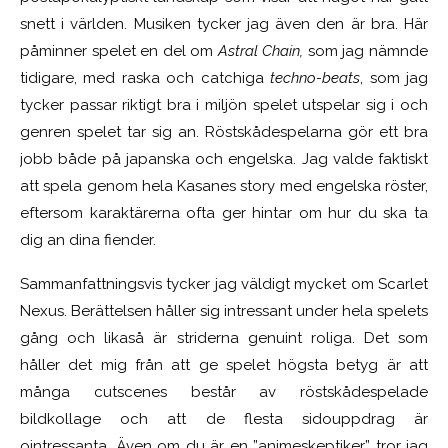
snett i världen. Musiken tycker jag även den är bra. Här
påminner spelet en del om
Astral Chain,
som jag nämnde
tidigare, med raska och catchiga
techno-beats
, som jag
tycker passar riktigt bra i miljön spelet utspelar sig i och
genren spelet tar sig an. Röstskådespelarna gör ett bra
jobb både på japanska och engelska. Jag valde faktiskt
att spela genom hela Kasanes story med engelska röster,
eftersom karaktärerna ofta ger hintar om hur du ska ta
dig an dina fiender.
Sammanfattningsvis tycker jag väldigt mycket om Scarlet
Nexus. Berättelsen håller sig intressant under hela spelets
gång och likaså är striderna genuint roliga. Det som
håller det mig från att ge spelet högsta betyg är att
många cutscenes består av röstskådespelade
bildkollage och att de flesta sidouppdrag är
ointressanta. Även om du är en ”animeskeptiker” tror jag