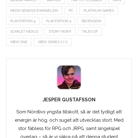
BANDAI NAMCO
BRA KÖP
HAPTIC FEEDBACK
JRPG
NEON GENESIS EVANGELION
PC
PLATINUM GAMES
PLAYSTATION 4
PLAYSTATION 5
RECENSION
SCARLET NEXUS
STORY HEAVY
TALES OF
XBOX ONE
XBOX SERIES X | S
JESPER GUSTAFSSON
Som Nördlivs yngsta tillskott, så är det tydligt att
energin är hög, och suget att utvecklas stort. Med
stor fäbless för RPG och JRPG, samt singelspel
överlag – så är vi säkra på att denna student