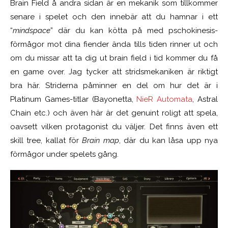
Brain Field å andra sidan är en mekanik som tillkommer
senare i spelet och den innebär att du hamnar i ett
“
mindspace
” där du kan kötta på med pschokinesis-
förmågor mot dina fiender ända tills tiden rinner ut och
om du missar att ta dig ut brain field i tid kommer du få
en game over. Jag tycker att stridsmekaniken är riktigt
bra här. Striderna påminner en del om hur det är i
Platinum Games-titlar (Bayonetta,
NieR Automata
, Astral
Chain etc.) och även här är det genuint roligt att spela,
oavsett vilken protagonist du väljer.
Det finns även ett
skill tree, kallat för
Brain map
,
där du kan låsa upp nya
förmågor under spelets gång.