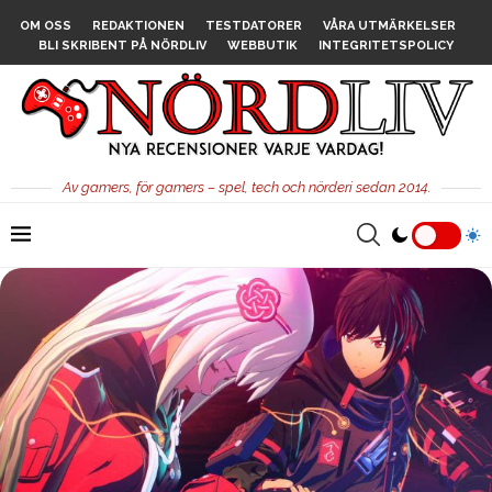
OM OSS
REDAKTIONEN
TESTDATORER
VÅRA UTMÄRKELSER
BLI SKRIBENT PÅ NÖRDLIV
WEBBUTIK
INTEGRITETSPOLICY
Av gamers, för gamers – spel, tech och nörderi sedan 2014.