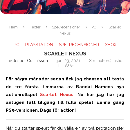
Hem
Texter
Spelrecensioner
PC
Scarlet
Nexus
PC
PLAYSTATION
SPELRECENSIONER
XBOX
SCARLET NEXUS
av
Jesper Gustafsson
juni 23, 2021
8 minut(ers) lästid
A+
A-
För några månader sedan fick jag chansen att testa
de tre första timmarna av Bandai Namcos nya
actionrollspel
Scarlet Nexus
. Nu har jag har jag
äntligen fått tillgång till fulla spelet, denna gång
PS5-versionen. Dags för action!
När du startar spelet får du välja en av två protagonister