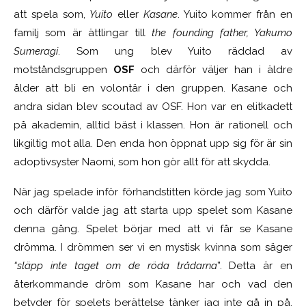
att spela som,
Yuito
eller
Kasane
. Yuito kommer från en
familj som är ättlingar till
the founding father,
Yakumo
Sumeragi
. Som ung blev Yuito räddad av
motståndsgruppen
OSF
och därför väljer han i äldre
ålder att bli en volontär i den gruppen. Kasane och
andra sidan blev scoutad av OSF. Hon var en elitkadett
på akademin, alltid bäst i klassen. Hon är rationell och
likgiltig mot alla. Den enda hon öppnat upp sig för är sin
adoptivsyster Naomi, som hon gör allt för att skydda.
När jag spelade inför förhandstitten körde jag som Yuito
och därför valde jag att starta upp spelet som Kasane
denna gång. Spelet börjar med att vi får se Kasane
drömma. I drömmen ser vi en mystisk kvinna som säger
“släpp inte taget om de röda trådarna
”. Detta är en
återkommande dröm som Kasane har och vad den
betyder för spelets berättelse tänker jag inte gå in på.