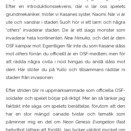
Efter en introduktionssekvens, där vi lär oss spelets
grundmekaniker, möter vi Kasanes syster, Naomi. När vi är
ute och vandrar i staden Suoh hör vi ett larm och några
“
others
” invaderar staden. De är ett slags monster som
invaderar hela kontinenten,
New Himuka
,
och det är dem
OSF kämpar mot. Egentligen får inte du som Kasane slåss
mot
others
förrän du officiellt är en OSF-medlem, men för
att rädda några civila i nöd tvingas du ändå slåss mot
dem. Här stöter du på Yuito och tillsammans räddar ni
staden från invasionen.
Efter striden blir ni uppmärksammade som officiella OSF-
soldater och spelet börjar på riktigt. Mer än så tänker jag
faktiskt inte säga om spelets berättelse, förutom att den
har en stor mängd oanade tvistar och tematik som
påminner mig en del om
Neon Genesis Evangelion
(fast
betydligt lättare att förstå).
Jag tycker väldigt mycket om