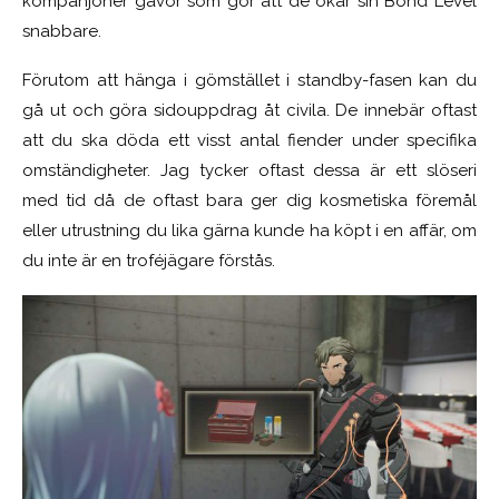
kompanjoner gåvor som gör att de ökar sin Bond Level
snabbare.
Förutom att hänga i gömstället i standby-fasen kan du
gå ut och göra sidouppdrag åt civila. De innebär oftast
att du ska döda ett visst antal fiender under specifika
omständigheter. Jag tycker oftast dessa är ett slöseri
med tid då de oftast bara ger dig kosmetiska föremål
eller utrustning du lika gärna kunde ha köpt i en affär, om
du inte är en troféjägare förstås.