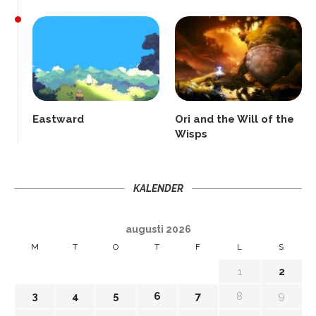
Eastward
Ori and the Will of the
Wisps
KALENDER
augusti 2026
M
T
O
T
F
L
S
1
2
3
4
5
6
7
8
9