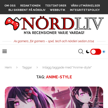
OM OSS
REDAKTIONEN
TESTDATORER
VÅRA UTMÄRKELSER
BLI SKRIBENT PÅ NÖRDLIV
WEBBUTIK
INTEGRITETSPOLICY
Av gamers, för gamers – spel, tech och nörderi sedan 2014.
Hem
Taggar
Inlägg taggade med "Anime-style"
TAG:
ANIME-STYLE