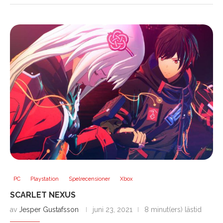
PC
Playstation
Spelrecensioner
Xbox
SCARLET NEXUS
av
Jesper Gustafsson
juni 23, 2021
8 minut(ers) lästid