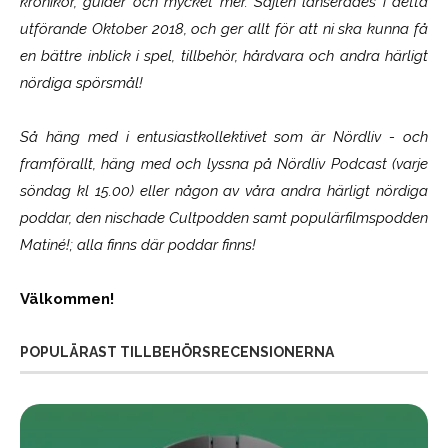
krönikor, guider och mycket mer. Sajten lanserades i detta
utförande Oktober 2018, och ger allt för att ni ska kunna få
en bättre inblick i spel, tillbehör, hårdvara och andra härligt
nördiga spörsmål!
Så häng med i entusiastkollektivet som är
Nördliv
- och
framförallt, häng med och lyssna på Nördliv Podcast (varje
söndag kl 15.00) eller någon av våra andra härligt nördiga
poddar, den nischade Cultpodden samt populärfilmspodden
Matiné!; alla finns där poddar finns!
Välkommen!
POPULÄRAST TILLBEHÖRSRECENSIONERNA