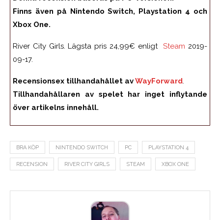
Finns även på Nintendo Switch, Playstation 4 och
Xbox One.
River City Girls. Lägsta pris 24,99€ enligt
Steam
2019-
09-17.
Recensionsex tillhandahållet av
WayForward
.
Tillhandahållaren av spelet har inget inflytande
över artikelns innehåll.
BRA KÖP
NINTENDO SWITCH
PC
PLAYSTATION 4
RECENSION
RIVER CITY GIRLS
STEAM
XBOX ONE