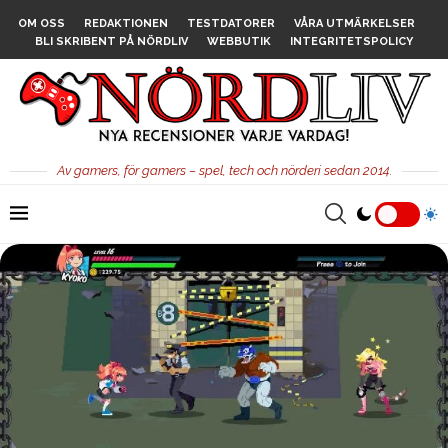
OM OSS
REDAKTIONEN
TESTDATORER
VÅRA UTMÄRKELSER
BLI SKRIBENT PÅ NÖRDLIV
WEBBUTIK
INTEGRITETSPOLICY
Av gamers, för gamers – spel, tech och nörderi sedan 2014.