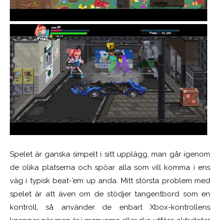
Spelet är ganska simpelt i sitt upplägg, man går igenom
de olika platserna och spöar alla som vill komma i ens
väg i typisk beat-’em up anda. Mitt största problem med
spelet är att även om de stödjer tangentbord som en
kontroll, så använder de enbart Xbox-kontrollens