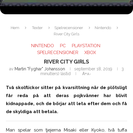
Hem
Texter
Spelrecensioner
Nintendo
River City Girls
NINTENDO
PC
PLAYSTATION
SPELRECENSIONER
XBOX
RIVER CITY GIRLS
av
Martin "Fyghar" Johansson
september 18, 2019
3
minut(ers) lästid
A+
A-
Två skolflickor sitter på kvarsittning när de plötsligt
får reda på att deras pojkvänner har blivit
kidnappade, och de börjar att leta efter dem och få
de skyldiga att betala.
Man spelar som tjejerna Misaki eller Kyoko, två tuffa