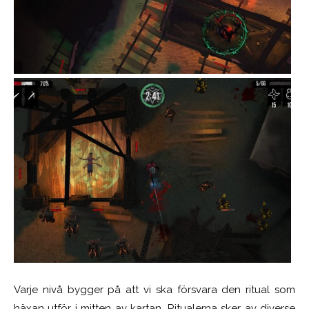
Varje nivå bygger på att vi ska försvara den ritual som
häxan utför i mitten av kartan. Ritualerna sker av diverse