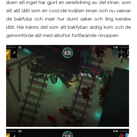
skam att inget har gjort en serietidning av det innan, som
att allt låtit som en cool idé kvällen innan och nu vaknar
de bakfulla och inser hur dumt saker och ting kanske
låtit. Här känns det som att bakfyllan aldrig kom och de
genomförde allt med alkohol fortfarande i kroppen.