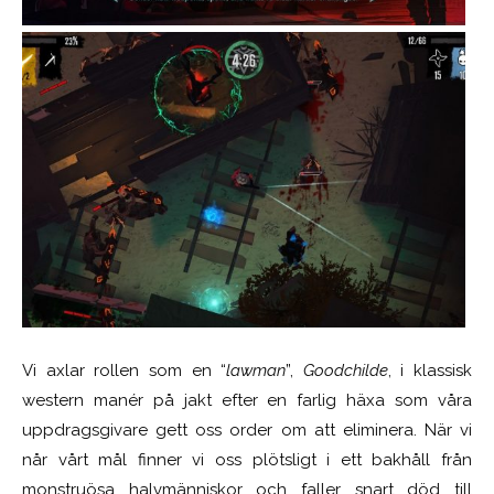
Vi axlar rollen som en “
lawman
”,
Goodchilde
, i klassisk
western manér på jakt efter en farlig häxa som våra
uppdragsgivare gett oss order om att eliminera. När vi
når vårt mål finner vi oss plötsligt i ett bakhåll från
monstruösa halvmänniskor och faller snart död till