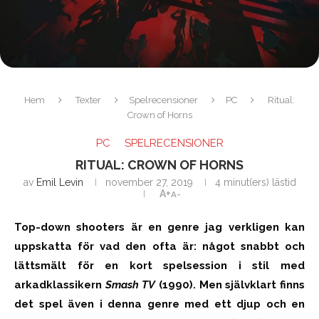
Hem
Texter
Spelrecensioner
PC
Ritual:
Crown of Horns
PC
SPELRECENSIONER
RITUAL: CROWN OF HORNS
av
Emil Levin
november 27, 2019
4 minut(ers) lästid
A+
A-
Top-down shooters är en genre jag verkligen kan
uppskatta för vad den ofta är: något snabbt och
lättsmält för en kort spelsession i stil med
arkadklassikern
Smash TV
(1990). Men självklart finns
det spel även i denna genre med ett djup och en