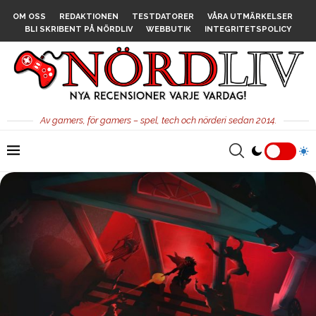
OM OSS
REDAKTIONEN
TESTDATORER
VÅRA UTMÄRKELSER
BLI SKRIBENT PÅ NÖRDLIV
WEBBUTIK
INTEGRITETSPOLICY
Av gamers, för gamers – spel, tech och nörderi sedan 2014.