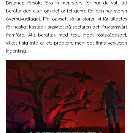
Distance försökt föra in mer story för hur de valt att
berätta den eller om det är fel genre för den här storyn
överhuvudtaget. För oavsett så är storyn vi får alldeles
för hastigt kastad i ansiktet på spelaren och fruktansvärt
framförd. Allt berättas med text, inget röstskådespel,
vilket i sig inte är ett problem, men det finns verkligen
ingenting.