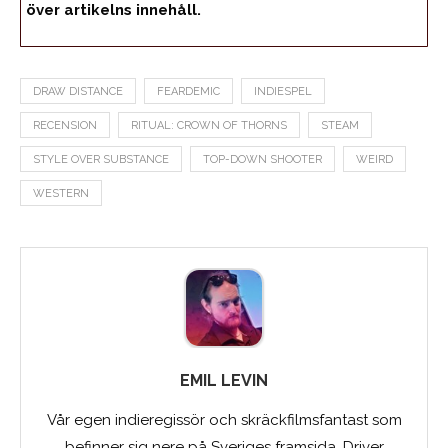
över artikelns innehåll.
DRAW DISTANCE
FEARDEMIC
INDIESPEL
RECENSION
RITUAL: CROWN OF THORNS
STEAM
STYLE OVER SUBSTANCE
TOP-DOWN SHOOTER
WEIRD
WESTERN
EMIL LEVIN
Vår egen indieregissör och skräckfilmsfantast som
befinner sig nere på Sveriges framsida. Driver