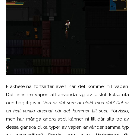
Elakheterna fortsätter även när det kommer till vapen.
Det finns tre vapen att använda sig av: pistol, kulspruta
och hagelgevär.
Vad är det som är elakt med det? Det är
en helt vanlig arsenal när det kommer till spel.
Förvisso,
men hur många andra spel känner ni till där alla tre av
dessa ganska olika typer av vapen använder samma typ