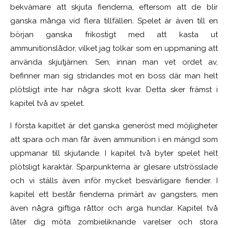
bekvämare att skjuta fienderna, eftersom att de blir
ganska många vid flera tillfällen. Spelet är även till en
början ganska frikostigt med att kasta ut
ammunitionslådor, vilket jag tolkar som en uppmaning att
använda skjutjärnen. Sen, innan man vet ordet av,
befinner man sig stridandes mot en boss där man helt
plötsligt inte har några skott kvar. Detta sker främst i
kapitel två av spelet.
I första kapitlet är det ganska generöst med möjligheter
att spara och man får även ammunition i en mängd som
uppmanar till skjutande. I kapitel två byter spelet helt
plötsligt karaktär. Sparpunkterna är glesare utströsslade
och vi ställs även inför mycket besvärligare fiender. I
kapitel ett består fienderna primärt av gangsters, men
även några giftiga råttor och arga hundar. Kapitel två
låter dig möta zombieliknande varelser och stora