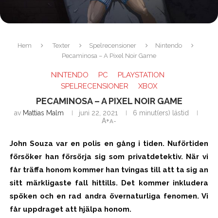
Hem
Texter
Spelrecensioner
Nintendo
Pecaminosa – A Pixel Noir Game
NINTENDO
PC
PLAYSTATION
SPELRECENSIONER
XBOX
PECAMINOSA – A PIXEL NOIR GAME
av
Mattias Malm
juni 22, 2021
6 minut(ers) lästid
A+
A-
John Souza var en polis en gång i tiden. Nuförtiden
försöker han försörja sig som privatdetektiv. När vi
får träffa honom kommer han tvingas till att ta sig an
sitt märkligaste fall hittills. Det kommer inkludera
spöken och en rad andra övernaturliga fenomen. Vi
får uppdraget att hjälpa honom.