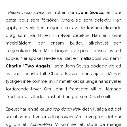
I
Pecaminosa
spelar
vi i rollen som
John Souza
, en före
detta polis som försöker livnära sig som detektiv. Han
uppfyller verkligen majoriteten av de kännetecknande
drag som hör till en Film-Noir detektiv. Han är i övre
medelåldern, bor ensam, butter, alkoholist och
kedjerökare. Han får i början av spelet besök av ett
spöke. När spöket levde var det en maffiaboss vid namn
Charlie “Two Angels”
, som John Souza dödade vid ett
av sina senaste fall. Charlie kräver Johns hjälp, då han
tydligen inte kommer in i himmelriket så länge hans rivaler
fortfarande lever. Om John i framtiden vill bli lämnad
ifred, är det således bäst att han gör som Charlie vill.
Spelet har en så kallad
top down view
det vill säga att det
ser ut som att vi ser allting ovanifrån. I övrigt rör det här
sig om ett
Action-RPG.
Vi kommer att stöta på många