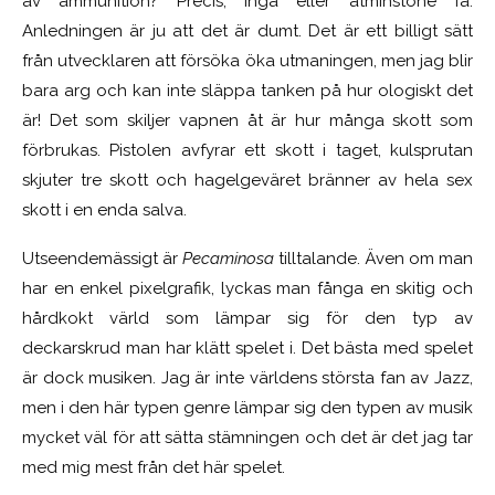
av ammunition? Precis, inga eller åtminstone få.
Anledningen är ju att det är dumt. Det är ett billigt sätt
från utvecklaren att försöka öka utmaningen, men jag blir
bara arg och kan inte släppa tanken på hur ologiskt det
är! Det som skiljer vapnen åt är hur många skott som
förbrukas. Pistolen avfyrar ett skott i taget, kulsprutan
skjuter tre skott och hagelgeväret bränner av hela sex
skott i en enda salva.
Utseendemässigt är
Pecaminosa
tilltalande. Även om man
har en enkel pixelgrafik, lyckas man fånga en skitig och
hårdkokt värld som lämpar sig för den typ av
deckarskrud man har klätt spelet i. Det bästa med spelet
är dock musiken. Jag är inte världens största fan av Jazz,
men i den här typen genre lämpar sig den typen av musik
mycket väl för att sätta stämningen och det är det jag tar
med mig mest från det här spelet.