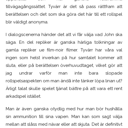
tillvägagångssättet. Tyvärr är det så pass rättfram att
berättelsen och det som ska göra det här till ett rollspel
blir väldigt anonyma.
I dialogscenerna händer det att vi får välja vad John ska
säga. En del repliker är ganska härliga tolkningar av
gamla repliker ue film-noir filmer. Tyvärr har våra val
ingen som helst inverkan på hur samtalet kommer att
sluta, eller på berättelsen överhuvudtaget, vilket gör att
jag undrar varför man inte bara slopade
rollspelsaspekten om man ändå inte tänker löpa linan ut?
Ärligt talat skulle spelet tjänat bättre på att vara ett rent
arkadspel istället.
Man är även ganska otydlig med hur man bör hushålla
sin ammunition till sina vapen. Man kan som sagt välja
mellan att slåss med nävar eller att skjuta. Det är definitivt