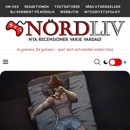
OM OSS
REDAKTIONEN
TESTDATORER
VÅRA UTMÄRKELSER
BLI SKRIBENT PÅ NÖRDLIV
WEBBUTIK
INTEGRITETSPOLICY
Av gamers, för gamers – spel, tech och nörderi sedan 2014.