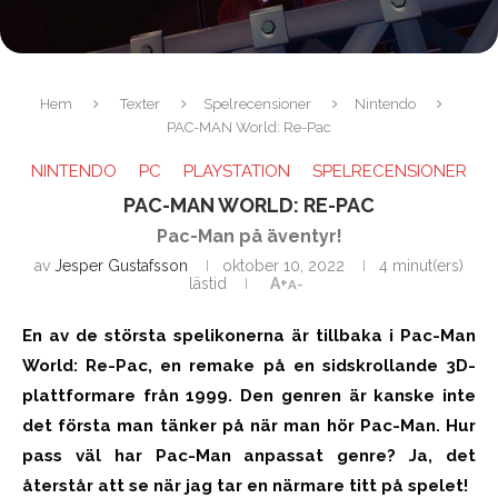
Hem
Texter
Spelrecensioner
Nintendo
PAC-MAN World: Re-Pac
NINTENDO
PC
PLAYSTATION
SPELRECENSIONER
PAC-MAN WORLD: RE-PAC
Pac-Man på äventyr!
av
Jesper Gustafsson
oktober 10, 2022
4 minut(ers)
lästid
A+
A-
En av de största spelikonerna är tillbaka i Pac-Man
World: Re-Pac, en remake på en sidskrollande 3D-
plattformare från 1999. Den genren är kanske inte
det första man tänker på när man hör Pac-Man. Hur
pass väl har Pac-Man anpassat genre? Ja, det
återstår att se när jag tar en närmare titt på spelet!