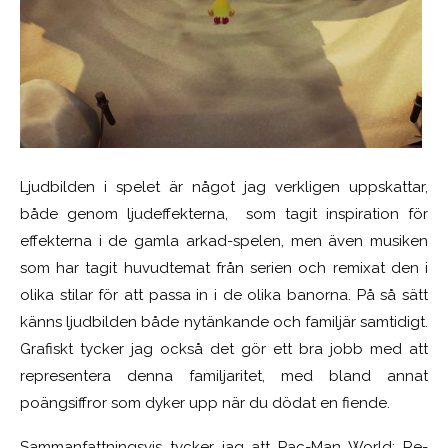
Ljudbilden i spelet är något jag verkligen uppskattar,
både genom ljudeffekterna, som tagit inspiration för
effekterna i de gamla arkad-spelen, men även musiken
som har tagit huvudtemat från serien och remixat den i
olika stilar för att passa in i de olika banorna. På så sätt
känns ljudbilden både nytänkande och familjär samtidigt.
Grafiskt tycker jag också det gör ett bra jobb med att
representera denna familjaritet, med bland annat
poängsiffror som dyker upp när du dödat en fiende.
Sammanfattningsvis tycker jag att Pac-Man World: Re-