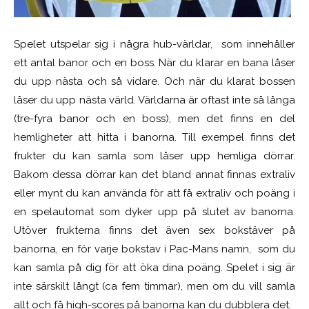
Spelet utspelar sig i några hub-världar, som innehåller
ett antal banor och en boss. När du klarar en bana låser
du upp nästa och så vidare. Och när du klarat bossen
låser du upp nästa värld. Världarna är oftast inte så långa
(tre-fyra banor och en boss), men det finns en del
hemligheter att hitta i banorna. Till exempel finns det
frukter du kan samla som låser upp hemliga dörrar.
Bakom dessa dörrar kan det bland annat finnas extraliv
eller mynt du kan använda för att få extraliv och poäng i
en spelautomat som dyker upp på slutet av banorna.
Utöver frukterna finns det även sex bokstäver på
banorna, en för varje bokstav i Pac-Mans namn, som du
kan samla på dig för att öka dina poäng. Spelet i sig är
inte särskilt långt (ca fem timmar), men om du vill samla
allt och få high-scores på banorna kan du dubblera det.