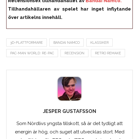
Recensionsex tillhandahållet av
Bandai Namco.
Tillhandahållaren av spelet har inget inflytande
över artikelns innehåll.
3D-PLATTFORMARE
BANDAI NAMCO
KLASSIKER
PAC-MAN WORLD: RE-PAC
RECENSION
RETRO REMAKE
JESPER GUSTAFSSON
Som Nördlivs yngsta tillskott, så är det tydligt att
energin är hög, och suget att utvecklas stort. Med