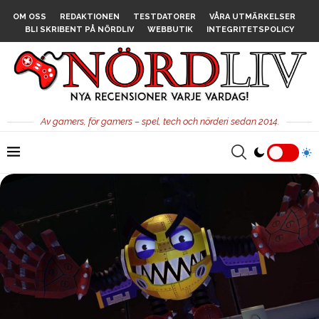
OM OSS
REDAKTIONEN
TESTDATORER
VÅRA UTMÄRKELSER
BLI SKRIBENT PÅ NÖRDLIV
WEBBUTIK
INTEGRITETSPOLICY
Av gamers, för gamers – spel, tech och nörderi sedan 2014.