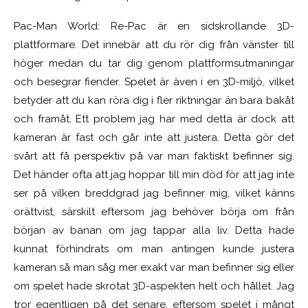
Pac-Man World: Re-Pac är en sidskrollande 3D-
plattformare. Det innebär att du rör dig från vänster till
höger medan du tar dig genom plattformsutmaningar
och besegrar fiender. Spelet är även i en 3D-miljö, vilket
betyder att du kan röra dig i fler riktningar än bara bakåt
och framåt. Ett problem jag har med detta är dock att
kameran är fast och går inte att justera. Detta gör det
svårt att få perspektiv på var man faktiskt befinner sig.
Det händer ofta att jag hoppar till min död för att jag inte
ser på vilken breddgrad jag befinner mig, vilket känns
orättvist, särskilt eftersom jag behöver börja om från
början av banan om jag tappar alla liv. Detta hade
kunnat förhindrats om man antingen kunde justera
kameran så man såg mer exakt var man befinner sig eller
om spelet hade skrotat 3D-aspekten helt och hållet. Jag
tror egentligen på det senare, eftersom spelet i mångt