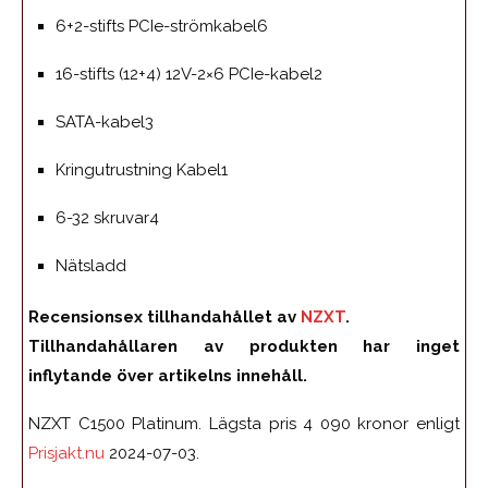
6+2-stifts PCIe-strömkabel6
16-stifts (12+4) 12V-2×6 PCIe-kabel2
SATA-kabel3
Kringutrustning Kabel1
6-32 skruvar4
Nätsladd
Recensionsex tillhandahållet av
NZXT
.
Tillhandahållaren av produkten har inget
inflytande över artikelns innehåll.
NZXT C1500 Platinum. Lägsta pris 4 090 kronor enligt
Prisjakt.nu
2024-07-03.