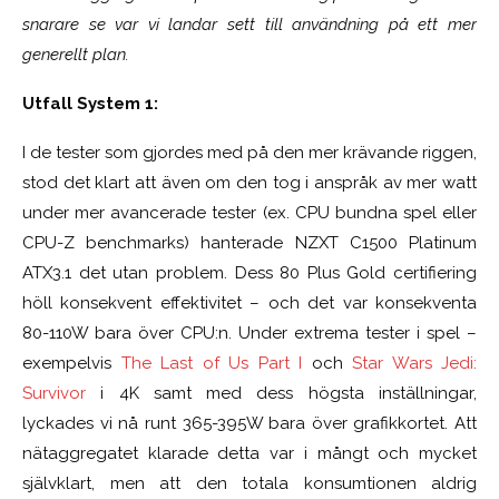
snarare se var vi landar sett till användning på ett mer
generellt plan.
Utfall System 1:
I de tester som gjordes med på den mer krävande riggen,
stod det klart att även om den tog i anspråk av mer watt
under mer avancerade tester (ex. CPU bundna spel eller
CPU-Z benchmarks) hanterade NZXT C1500 Platinum
ATX3.1 det utan problem. Dess 80 Plus Gold certifiering
höll konsekvent effektivitet – och det var konsekventa
80-110W bara över CPU:n. Under extrema tester i spel –
exempelvis
The Last of Us Part I
och
Star Wars Jedi:
Survivor
i 4K samt med dess högsta inställningar,
lyckades vi nå runt 365-395W bara över grafikkortet. Att
nätaggregatet klarade detta var i mångt och mycket
självklart, men att den totala konsumtionen aldrig