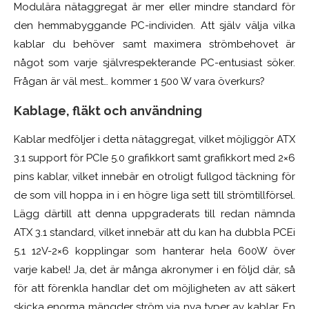
Modulära nätaggregat är mer eller mindre standard för
den hemmabyggande PC-individen. Att själv välja vilka
kablar du behöver samt maximera strömbehovet är
något som varje självrespekterande PC-entusiast söker.
Frågan är väl mest… kommer 1 500 W vara överkurs?
Kablage, fläkt och användning
Kablar medföljer i detta nätaggregat, vilket möjliggör ATX
3.1 support för PCIe 5.0 grafikkort samt grafikkort med 2×6
pins kablar, vilket innebär en otroligt fullgod täckning för
de som vill hoppa in i en högre liga sett till strömtillförsel.
Lägg därtill att denna uppgraderats till redan nämnda
ATX 3.1 standard, vilket innebär att du kan ha dubbla PCEi
5.1 12V-2×6 kopplingar som hanterar hela 600W över
varje kabel! Ja, det är många akronymer i en följd där, så
för att förenkla handlar det om möjligheten av att säkert
skicka enorma mängder ström via nya typer av kablar. En