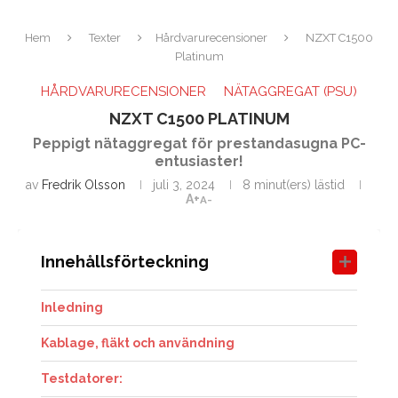
Hem
Texter
Hårdvarurecensioner
NZXT C1500
Platinum
HÅRDVARURECENSIONER
NÄTAGGREGAT (PSU)
NZXT C1500 PLATINUM
Peppigt nätaggregat för prestandasugna PC-
entusiaster!
av
Fredrik Olsson
juli 3, 2024
8 minut(ers) lästid
A+
A-
Innehållsförteckning
Inledning
Kablage, fläkt och användning
Testdatorer: