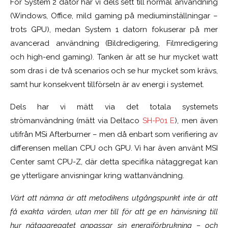
För System 2 dator har vi dels sett till normal användning
(Windows, Office, mild gaming på mediuminställningar –
trots GPU), medan System 1 datorn fokuserar på mer
avancerad användning (Bildredigering, Filmredigering
och high-end gaming). Tanken är att se hur mycket watt
som dras i de två scenarios och se hur mycket som krävs,
samt hur konsekvent tillförseln är av energi i systemet.
Dels har vi mätt via det totala systemets
strömanvändning (mätt via Deltaco
SH-P01 E
), men även
utifrån MSi Afterburner – men då enbart som verifiering av
differensen mellan CPU och GPU. Vi har även använt MSI
Center samt CPU-Z, där detta specifika nätaggregat kan
ge ytterligare anvisningar kring wattanvändning.
Värt att nämna är att metodikens utgångspunkt inte är att
få exakta värden, utan mer till för att ge en hänvisning till
hur nätaggregatet anpassar sin energiförbrukning – och