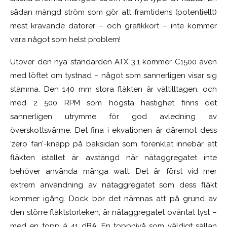
sådan mängd ström som gör att framtidens (potentiellt)
mest krävande datorer – och grafikkort – inte kommer
vara något som helst problem!
Utöver den nya standarden ATX 3.1 kommer C1500 även
med löftet om tystnad – något som sannerligen visar sig
stämma. Den 140 mm stora fläkten är vältilltagen, och
med 2 500 RPM som högsta hastighet finns det
sannerligen utrymme för god avledning av
överskottsvärme. Det fina i ekvationen är däremot dess
’zero fan’-knapp på baksidan som förenklat innebär att
fläkten istället är avstängd när nätaggregatet inte
behöver använda många watt. Det är först vid mer
extrem användning av nätaggregatet som dess fläkt
kommer igång. Dock bör det nämnas att på grund av
den större fläktstorleken, är nätaggregatet oväntat tyst –
med en topp á 41 dBA. En toppnivå som väldigt sällan