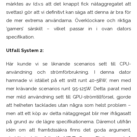
märktes av (d.v.s att det knappt fick nätaggregatet att
svettas) gör att vi definitivt kan säga att denna är bra för
de mer extrema användarna. Överklockare och riktiga
’gamers’ särskilt – vilket passar in i ovan dators
specifikation.
Utfall System 2:
Här kunde vi se liknande scenarios sett till CPU-
användning och strömförbrukning. I denna dator
hamnade vi istället på ett snitt runt 40-58W, men med
mer krävande scenarios runt 95-125W. Detta parat med
mer mild användning sett till GPU-strömtillförsel, gjorde
att helheten tacklades utan några som helst problem –
men att ett köp av detta nätaggregat blir mer ifrågasatt
på grund av de lägre specifikationerna. Däremot utifrån
idén om att framtidssäkra finns det goda argument,