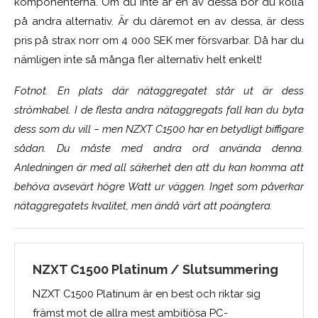
komponenterna. Om du inte är en av dessa bör du kolla
på andra alternativ. Är du däremot en av dessa, är dess
pris på strax norr om 4 000 SEK mer försvarbar. Då har du
nämligen inte så många fler alternativ helt enkelt!
Fotnot. En plats där nätaggregatet står ut är dess
strömkabel. I de flesta andra nätaggregats fall kan du byta
dess som du vill – men NZXT C1500 har en betydligt biffigare
sådan. Du måste med andra ord använda denna.
Anledningen är med all säkerhet den att du kan komma att
behöva avsevärt högre Watt ur väggen. Inget som påverkar
nätaggregatets kvalitet, men ändå värt att poängtera.
NZXT C1500 Platinum / Slutsummering
NZXT C1500 Platinum är en best och riktar sig
främst mot de allra mest ambitiösa PC-