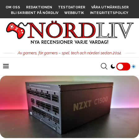
OM OSS
REDAKTIONEN
TESTDATORER
VÅRA UTMÄRKELSER
BLI SKRIBENT PÅ NÖRDLIV
WEBBUTIK
INTEGRITETSPOLICY
Av gamers, för gamers – spel, tech och nörderi sedan 2014.