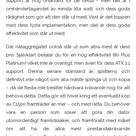
support är nog önskvärd för de flesta – men det är i
omhändertagandet av minsta lilla watt, och dess goda
rådighet som gör att den står ut mest. Visst är det toppen
med dess tysta implementation, men det är dess goda
effektivitet som står ut mest.
Där nätaggregatet också står ut som allra mest är dess
pris. Självklart betalar du för en hög effektivitet (80 Plus
Platinum) vilket inte är ovanligt, men även för dess ATX 3.1
support. Denna senare standard är splitterny och
definitivt inte något som alla måste springa ut och köpa
– då de flesta inte besitter hårdvara krävande nog för att
behöva detta. Detta gör att tvivel kring ett eventuellt köp
av C1500 framträder än mer – och med rätta. Du behöver
vara en person som söker att göra din dator
utomordentligt framtidssäker, och framförallt med målet
om att ha de allra mest prestandakrävande