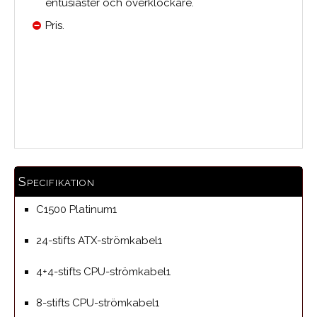
entusiaster och överklockare.
Pris.
0.0
Medelbetyg
Specifikation
C1500 Platinum1
24-stifts ATX-strömkabel1
4+4-stifts CPU-strömkabel1
8-stifts CPU-strömkabel1