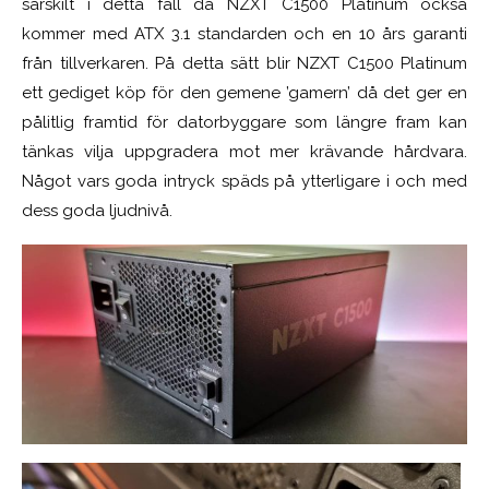
särskilt i detta fall då NZXT C1500 Platinum också
kommer med ATX 3.1 standarden och en 10 års garanti
från tillverkaren. På detta sätt blir NZXT C1500 Platinum
ett gediget köp för den gemene ’gamern’ då det ger en
pålitlig framtid för datorbyggare som längre fram kan
tänkas vilja uppgradera mot mer krävande hårdvara.
Något vars goda intryck späds på ytterligare i och med
dess goda ljudnivå.