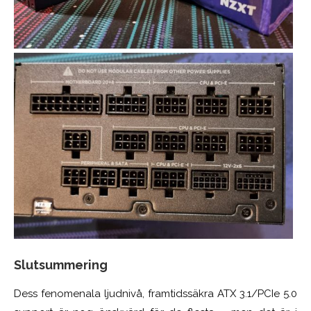
Slutsummering
Dess fenomenala ljudnivå, framtidssäkra ATX 3.1/PCIe 5.0