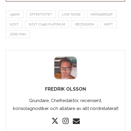
1500W
EFFEKTIVITET
LOW NOISE
NÄTAGGREGAT
NZXT
NZXT C1500 PLATINUM
RECENSION
WATT
ZERO FAN
FREDRIK OLSSON
Grundare, Chefredaktör, recensent,
konsolagnostiker och allätare av allt nördrelaterat!