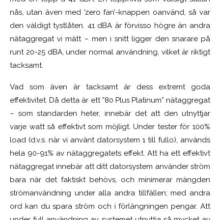
nås, utan även med ’zero fan’-knappen oanvänd, så var
den väldigt tystlåten. 41 dBA är förvisso högre än andra
nätaggregat vi mätt – men i snitt ligger den snarare på
runt 20-25 dBA, under normal användning, vilket är riktigt
tacksamt.
Vad som även är tacksamt är dess extremt goda
effektivitet. Då detta är ett ”80 Plus Platinum” nätaggregat
– som standarden heter, innebär det att den utnyttjar
varje watt så effektivt som möjligt. Under tester för 100%
load (d.v.s. när vi använt datorsystem 1 till fullo), används
hela 90-91% av nätaggregatets effekt. Att ha ett effektivt
nätaggregat innebär att ditt datorsystem använder ström
bara när det faktiskt behövs, och minimerar mängden
strömanvändning under alla andra tillfällen; med andra
ord kan du spara ström och i förlängningen pengar. Att
under full användning av systemet utnyttja så mycket av