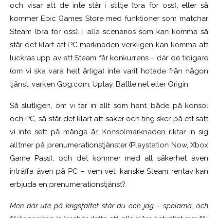
och visar att de inte står i stiltje (bra för oss), eller så
kommer Epic Games Store med funktioner som matchar
Steam (bra för oss). I alla scenarios som kan komma så
står det klart att PC marknaden verkligen kan komma att
luckras upp av att Steam får konkurrens – där de tidigare
(om vi ska vara helt ärliga) inte varit hotade från någon
tjänst, varken Gog.com, Uplay, Battle.net eller Origin.
Så slutligen, om vi tar in allt som hänt, både på konsol
och PC, så står det klart att saker och ting sker på ett sätt
vi inte sett på många år. Konsolmarknaden riktar in sig
alltmer på prenumerationstjänster (Playstation Now, Xbox
Game Pass), och det kommer med all säkerhet även
inträffa även på PC – vem vet, kanske Steam rentav kan
erbjuda en prenumerationstjänst?
Men där ute på krigsfältet står du och jag – spelarna, och