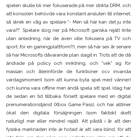
spelen skulle bli mer fokuserade på mer strikta DRM, och
att konsolen behövde vara konstant ansluten till internet,
så skrek en våg av spelare ”- Men så här kan det ju inte
vara?!”. Spelare slog ner på Microsoft ganska rejält (inte
utan anledning, när de även ville fokusera på TV och
sport…för en gamingplattform?!), men så här sex år senare
så har Microsofts dåvarande plan slagit in. Trots att de då
ändrade på policy och inriktning, och ”vek” sig för
massan och återinförde de funktioner ocv invanda
vardagsmoment (som att kunna byta spel med vänner)
och kunna vara offline men ändå spela sitt spel. Idag har
de sedan en tid tillbaka försett spelare med en digital
prenumerationstjänst (Xbox Game Pass), och har alltmer
ökat den digitala försäljningen (som faktiskt skett
naturligt mer eller mindre) rejält. Att påstå i år att den
fysiska marknaden inte är hotad är att vara blind, för att