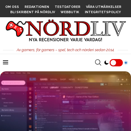
OM OSS
REDAKTIONEN
TESTDATORER
VÅRA UTMÄRKELSER
BLI SKRIBENT PÅ NÖRDLIV
WEBBUTIK
INTEGRITETSPOLICY
Av gamers, för gamers – spel, tech och nörderi sedan 2014.