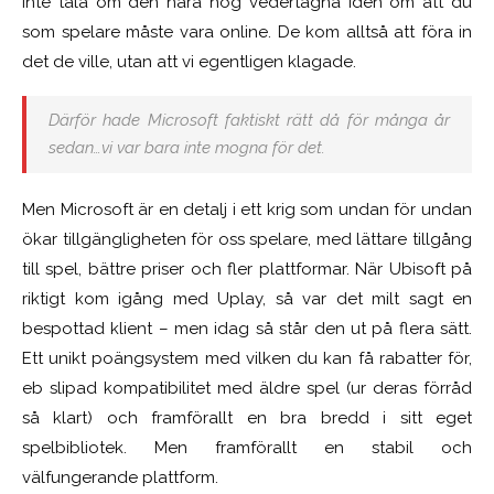
inte tala om den nära nog vedertagna idén om att du
som spelare måste vara online. De kom alltså att föra in
det de ville, utan att vi egentligen klagade.
Därför hade Microsoft faktiskt rätt då för många år
sedan…vi var bara inte mogna för det.
Men Microsoft är en detalj i ett krig som undan för undan
ökar tillgängligheten för oss spelare, med lättare tillgång
till spel, bättre priser och fler plattformar. När Ubisoft på
riktigt kom igång med Uplay, så var det milt sagt en
bespottad klient – men idag så står den ut på flera sätt.
Ett unikt poängsystem med vilken du kan få rabatter för,
eb slipad kompatibilitet med äldre spel (ur deras förråd
så klart) och framförallt en bra bredd i sitt eget
spelbibliotek. Men framförallt en stabil och
välfungerande plattform.