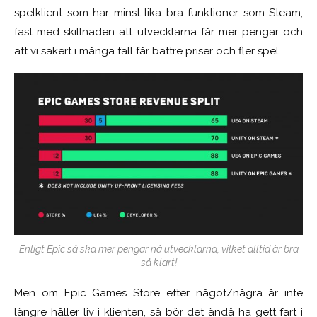
spelklient som har minst lika bra funktioner som Steam,
fast med skillnaden att utvecklarna får mer pengar och
att vi säkert i många fall får bättre priser och fler spel.
Enligt Epic så ska mer pengar nå utvecklarna, vilket alltid är bra
så klart!
Men om Epic Games Store efter något/några år inte
längre håller liv i klienten, så bör det ändå ha gett fart i