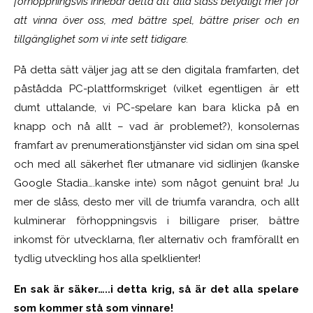
förhoppningsvis innebär detta att alla slåss betydligt mer för
att vinna över oss, med bättre spel, bättre priser och en
tillgänglighet som vi inte sett tidigare.
På detta sätt väljer jag att se den digitala framfarten, det
påstådda PC-plattformskriget (vilket egentligen är ett
dumt uttalande, vi PC-spelare kan bara klicka på en
knapp och nå allt – vad är problemet?), konsolernas
framfart av prenumerationstjänster vid sidan om sina spel
och med all säkerhet fler utmanare vid sidlinjen (kanske
Google Stadia….kanske inte) som något genuint bra! Ju
mer de slåss, desto mer vill de triumfa varandra, och allt
kulminerar förhoppningsvis i billigare priser, bättre
inkomst för utvecklarna, fler alternativ och framförallt en
tydlig utveckling hos alla spelklienter!
En sak är säker…..i detta krig, så är det alla spelare
som kommer stå som vinnare!