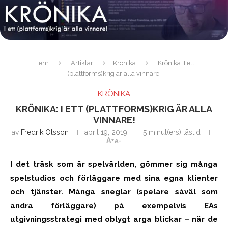
Hem
Artiklar
Krönika
Krönika: I ett
(plattforms)krig är alla vinnare!
KRÖNIKA
KRÖNIKA: I ETT (PLATTFORMS)KRIG ÄR ALLA
VINNARE!
av
Fredrik Olsson
april 19, 2019
5 minut(ers) lästid
A+
A-
I det träsk som är spelvärlden, gömmer sig många
spelstudios och förläggare med sina egna klienter
och tjänster. Många sneglar (spelare såväl som
andra förläggare) på exempelvis EAs
utgivningsstrategi med oblygt arga blickar – när de